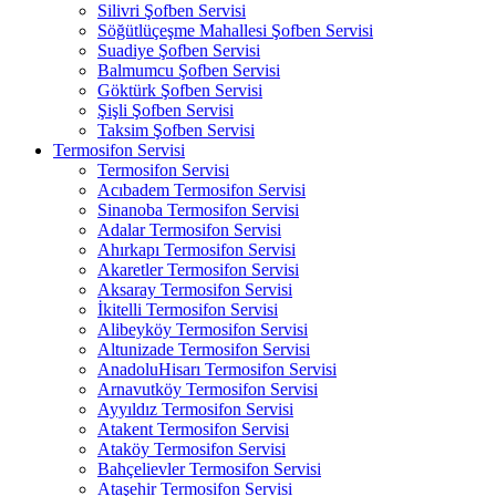
Silivri Şofben Servisi
Söğütlüçeşme Mahallesi Şofben Servisi
Suadiye Şofben Servisi
Balmumcu Şofben Servisi
Göktürk Şofben Servisi
Şişli Şofben Servisi
Taksim Şofben Servisi
Termosifon Servisi
Termosifon Servisi
Acıbadem Termosifon Servisi
Sinanoba Termosifon Servisi
Adalar Termosifon Servisi
Ahırkapı Termosifon Servisi
Akaretler Termosifon Servisi
Aksaray Termosifon Servisi
İkitelli Termosifon Servisi
Alibeyköy Termosifon Servisi
Altunizade Termosifon Servisi
AnadoluHisarı Termosifon Servisi
Arnavutköy Termosifon Servisi
Ayyıldız Termosifon Servisi
Atakent Termosifon Servisi
Ataköy Termosifon Servisi
Bahçelievler Termosifon Servisi
Ataşehir Termosifon Servisi