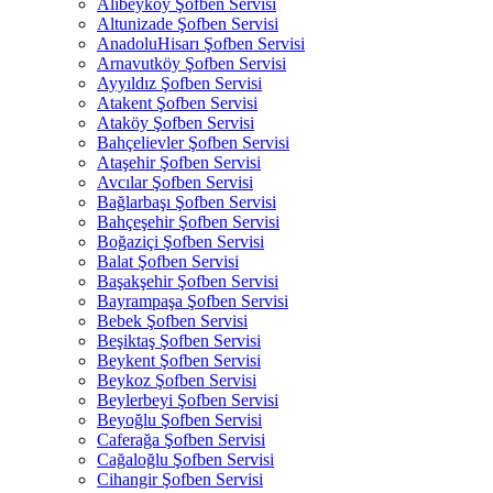
Alibeyköy Şofben Servisi
Altunizade Şofben Servisi
AnadoluHisarı Şofben Servisi
Arnavutköy Şofben Servisi
Ayyıldız Şofben Servisi
Atakent Şofben Servisi
Ataköy Şofben Servisi
Bahçelievler Şofben Servisi
Ataşehir Şofben Servisi
Avcılar Şofben Servisi
Bağlarbaşı Şofben Servisi
Bahçeşehir Şofben Servisi
Boğaziçi Şofben Servisi
Balat Şofben Servisi
Başakşehir Şofben Servisi
Bayrampaşa Şofben Servisi
Bebek Şofben Servisi
Beşiktaş Şofben Servisi
Beykent Şofben Servisi
Beykoz Şofben Servisi
Beylerbeyi Şofben Servisi
Beyoğlu Şofben Servisi
Caferağa Şofben Servisi
Cağaloğlu Şofben Servisi
Cihangir Şofben Servisi