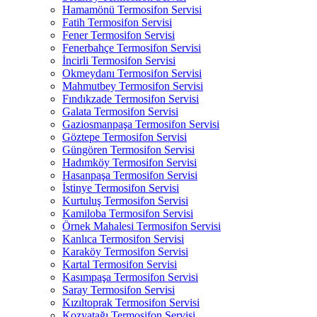
Hamamönü Termosifon Servisi
Fatih Termosifon Servisi
Fener Termosifon Servisi
Fenerbahçe Termosifon Servisi
İncirli Termosifon Servisi
Okmeydanı Termosifon Servisi
Mahmutbey Termosifon Servisi
Fındıkzade Termosifon Servisi
Galata Termosifon Servisi
Gaziosmanpaşa Termosifon Servisi
Göztepe Termosifon Servisi
Güngören Termosifon Servisi
Hadımköy Termosifon Servisi
Hasanpaşa Termosifon Servisi
İstinye Termosifon Servisi
Kurtuluş Termosifon Servisi
Kamiloba Termosifon Servisi
Örnek Mahalesi Termosifon Servisi
Kanlıca Termosifon Servisi
Karaköy Termosifon Servisi
Kartal Termosifon Servisi
Kasımpaşa Termosifon Servisi
Saray Termosifon Servisi
Kızıltoprak Termosifon Servisi
Kozyatağı Termosifon Servisi