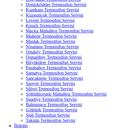
Denizköşkler Termosifon Servisi
Kumkapı Termosifon Servisi
Kuzguncuk Termosifon Servisi
Levent Termosifon Servisi
Kirazlı Termosifon Servisi
Maçka Mahallesi Termosifon Servisi
Maltepe Termosifon Servisi
Maslak Termosifon Servisi
Nişantaşı Termosifon Servisi
Ortaköy Termosifon Servisi
Osmanbey Termosifon Servisi
Büyükdere Termosifon Servisi
Paşabahçe Termosifon Servisi
Samatya Termosifon Servisi
Sancaktepe Termosifon Servisi
Sarıyer Termosifon Servisi
Silivri Termosifon Servisi
Söğütlüçeşme Mahallesi Termosifon Servisi
Suadiye Termosifon Servisi
Balmumcu Termosifon Servisi
Göktürk Termosifon Servisi
Şişli Termosifon Servisi
Taksim Termosifon Servisi
İletişim