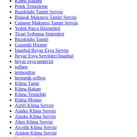
Klima Bakımı
Petek Temizleme
Buzdolabı Tamiri Servisi
Bulaşık Makinesi Tamiri Servisi
Çamaşır Makinesi Tamiri Servisi
Yedek Parça Hizmetleri
Ticari Soğutma Sistemleri
Buzdolabı Tamiri
Garantili Hizmet
İstanbul Beyaz Eşya Servisi
Beyaz Eşya Servisleri İstanbul
beyaz eşya tamircisi
şofben
termosifon
hermetik şofben
Klima Tamir
Klima Bakım
Klima Temizliği
Klima Montaj
Airfel Klima Servisi
Alarko Klima Servisi
Alaska Klima Servisi
Altus Klima Servisi
Arçelik Klima Servisi
Ariston Klima Servisi