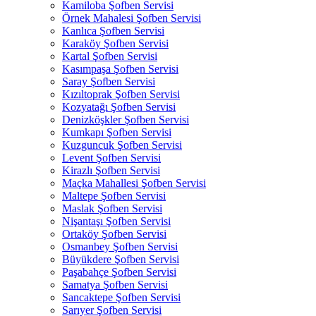
Kamiloba Şofben Servisi
Örnek Mahalesi Şofben Servisi
Kanlıca Şofben Servisi
Karaköy Şofben Servisi
Kartal Şofben Servisi
Kasımpaşa Şofben Servisi
Saray Şofben Servisi
Kızıltoprak Şofben Servisi
Kozyatağı Şofben Servisi
Denizköşkler Şofben Servisi
Kumkapı Şofben Servisi
Kuzguncuk Şofben Servisi
Levent Şofben Servisi
Kirazlı Şofben Servisi
Maçka Mahallesi Şofben Servisi
Maltepe Şofben Servisi
Maslak Şofben Servisi
Nişantaşı Şofben Servisi
Ortaköy Şofben Servisi
Osmanbey Şofben Servisi
Büyükdere Şofben Servisi
Paşabahçe Şofben Servisi
Samatya Şofben Servisi
Sancaktepe Şofben Servisi
Sarıyer Şofben Servisi