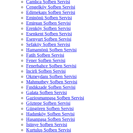
Çamlıca Şofben Servisi
Çengelköy Şofben Servisi
Edirnekapı Şofben Servisi
Eminönü Şofben Servisi
Emirgan Şofben Servisi
Erenköy Şofben Servisi
Esenkent Şofben Servisi
Esenyurt Şofben Servisi
Sefaköy Şofben Servisi
Hamamönü Şofben Servisi
Fatih Şofben Servisi
Fener Şofben Servisi
Fenerbahçe Şofben Servisi
İncirli Şofben Servisi
Okmeydanı Şofben Servisi
Mahmutbey Şofben Servisi
Fındıkzade Şofben Servisi
Galata Şofben Servisi
Gaziosmanpaşa Şofben Servisi
Göztepe Şofben Servisi
Güngören Şofben Servisi
Hadımköy Şofben Servisi
Hasanpaşa Şofben Servisi
İstinye Şofben Servisi
Kurtuluş Şofben Servisi