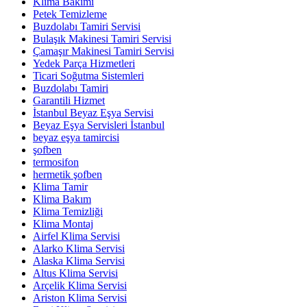
Klima Bakımı
Petek Temizleme
Buzdolabı Tamiri Servisi
Bulaşık Makinesi Tamiri Servisi
Çamaşır Makinesi Tamiri Servisi
Yedek Parça Hizmetleri
Ticari Soğutma Sistemleri
Buzdolabı Tamiri
Garantili Hizmet
İstanbul Beyaz Eşya Servisi
Beyaz Eşya Servisleri İstanbul
beyaz eşya tamircisi
şofben
termosifon
hermetik şofben
Klima Tamir
Klima Bakım
Klima Temizliği
Klima Montaj
Airfel Klima Servisi
Alarko Klima Servisi
Alaska Klima Servisi
Altus Klima Servisi
Arçelik Klima Servisi
Ariston Klima Servisi