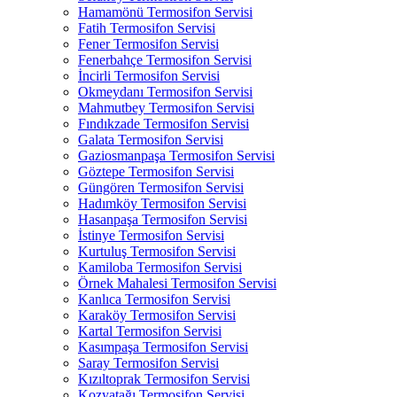
Hamamönü Termosifon Servisi
Fatih Termosifon Servisi
Fener Termosifon Servisi
Fenerbahçe Termosifon Servisi
İncirli Termosifon Servisi
Okmeydanı Termosifon Servisi
Mahmutbey Termosifon Servisi
Fındıkzade Termosifon Servisi
Galata Termosifon Servisi
Gaziosmanpaşa Termosifon Servisi
Göztepe Termosifon Servisi
Güngören Termosifon Servisi
Hadımköy Termosifon Servisi
Hasanpaşa Termosifon Servisi
İstinye Termosifon Servisi
Kurtuluş Termosifon Servisi
Kamiloba Termosifon Servisi
Örnek Mahalesi Termosifon Servisi
Kanlıca Termosifon Servisi
Karaköy Termosifon Servisi
Kartal Termosifon Servisi
Kasımpaşa Termosifon Servisi
Saray Termosifon Servisi
Kızıltoprak Termosifon Servisi
Kozyatağı Termosifon Servisi