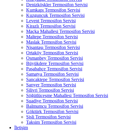
Denizköşkler Termosifon Servisi
Kumkapı Termosifon Servisi
Kuzguncuk Termosifon Servisi
Levent Termosifon Servisi
Kirazlı Termosifon Servisi
Maçka Mahallesi Termosifon Servisi
Maltepe Termosifon Servisi
Maslak Termosifon Servisi
Nişantaşı Termosifon Servisi
Ortaköy Termosifon Servisi
Osmanbey Termosifon Servisi
Büyükdere Termosifon Servisi
Paşabahçe Termosifon Servisi
Samatya Termosifon Servisi
Sancaktepe Termosifon Servisi
Sarıyer Termosifon Servisi
Silivri Termosifon Servisi
Söğütlüçeşme Mahallesi Termosifon Servisi
Suadiye Termosifon Servisi
Balmumcu Termosifon Servisi
Göktürk Termosifon Servisi
Şişli Termosifon Servisi
Taksim Termosifon Servisi
İletişim