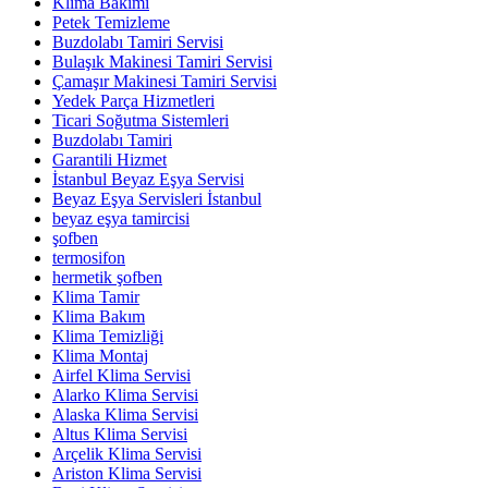
Klima Bakımı
Petek Temizleme
Buzdolabı Tamiri Servisi
Bulaşık Makinesi Tamiri Servisi
Çamaşır Makinesi Tamiri Servisi
Yedek Parça Hizmetleri
Ticari Soğutma Sistemleri
Buzdolabı Tamiri
Garantili Hizmet
İstanbul Beyaz Eşya Servisi
Beyaz Eşya Servisleri İstanbul
beyaz eşya tamircisi
şofben
termosifon
hermetik şofben
Klima Tamir
Klima Bakım
Klima Temizliği
Klima Montaj
Airfel Klima Servisi
Alarko Klima Servisi
Alaska Klima Servisi
Altus Klima Servisi
Arçelik Klima Servisi
Ariston Klima Servisi