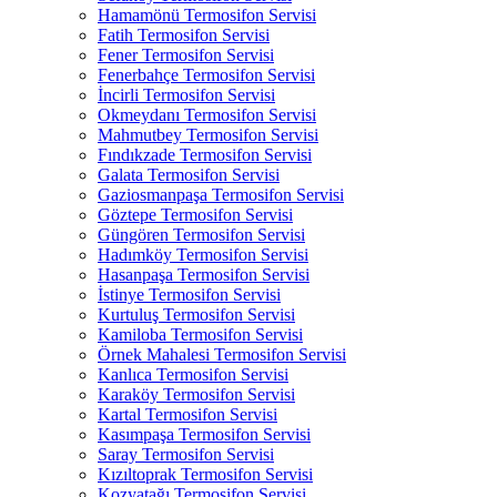
Hamamönü Termosifon Servisi
Fatih Termosifon Servisi
Fener Termosifon Servisi
Fenerbahçe Termosifon Servisi
İncirli Termosifon Servisi
Okmeydanı Termosifon Servisi
Mahmutbey Termosifon Servisi
Fındıkzade Termosifon Servisi
Galata Termosifon Servisi
Gaziosmanpaşa Termosifon Servisi
Göztepe Termosifon Servisi
Güngören Termosifon Servisi
Hadımköy Termosifon Servisi
Hasanpaşa Termosifon Servisi
İstinye Termosifon Servisi
Kurtuluş Termosifon Servisi
Kamiloba Termosifon Servisi
Örnek Mahalesi Termosifon Servisi
Kanlıca Termosifon Servisi
Karaköy Termosifon Servisi
Kartal Termosifon Servisi
Kasımpaşa Termosifon Servisi
Saray Termosifon Servisi
Kızıltoprak Termosifon Servisi
Kozyatağı Termosifon Servisi