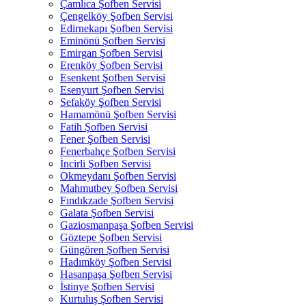
Çamlıca Şofben Servisi
Çengelköy Şofben Servisi
Edirnekapı Şofben Servisi
Eminönü Şofben Servisi
Emirgan Şofben Servisi
Erenköy Şofben Servisi
Esenkent Şofben Servisi
Esenyurt Şofben Servisi
Sefaköy Şofben Servisi
Hamamönü Şofben Servisi
Fatih Şofben Servisi
Fener Şofben Servisi
Fenerbahçe Şofben Servisi
İncirli Şofben Servisi
Okmeydanı Şofben Servisi
Mahmutbey Şofben Servisi
Fındıkzade Şofben Servisi
Galata Şofben Servisi
Gaziosmanpaşa Şofben Servisi
Göztepe Şofben Servisi
Güngören Şofben Servisi
Hadımköy Şofben Servisi
Hasanpaşa Şofben Servisi
İstinye Şofben Servisi
Kurtuluş Şofben Servisi