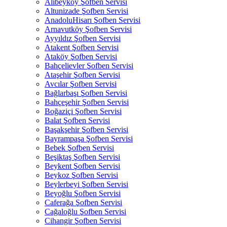
Alibeyköy Şofben Servisi
Altunizade Şofben Servisi
AnadoluHisarı Şofben Servisi
Arnavutköy Şofben Servisi
Ayyıldız Şofben Servisi
Atakent Şofben Servisi
Ataköy Şofben Servisi
Bahçelievler Şofben Servisi
Ataşehir Şofben Servisi
Avcılar Şofben Servisi
Bağlarbaşı Şofben Servisi
Bahçeşehir Şofben Servisi
Boğaziçi Şofben Servisi
Balat Şofben Servisi
Başakşehir Şofben Servisi
Bayrampaşa Şofben Servisi
Bebek Şofben Servisi
Beşiktaş Şofben Servisi
Beykent Şofben Servisi
Beykoz Şofben Servisi
Beylerbeyi Şofben Servisi
Beyoğlu Şofben Servisi
Caferağa Şofben Servisi
Cağaloğlu Şofben Servisi
Cihangir Şofben Servisi