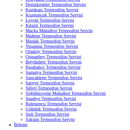
Denizköşkler Termosifon Servisi
Kumkapı Termosifon Servisi
Kuzguncuk Termosifon Servisi
Levent Termosifon Servisi
Kirazlı Termosifon Servisi
Maçka Mahallesi Termosifon Servisi
Maltepe Termosifon Servisi
Maslak Termosifon Servisi
Nişantaşı Termosifon Servisi
Ortaköy Termosifon Servisi
Osmanbey Termosifon Servisi
Büyükdere Termosifon Servisi
Paşabahçe Termosifon Servisi
Samatya Termosifon Servisi
Sancaktepe Termosifon Servisi
Sarıyer Termosifon Servisi
Silivri Termosifon Servisi
Söğütlüçeşme Mahallesi Termosifon Servisi
Suadiye Termosifon Servisi
Balmumcu Termosifon Servisi
Göktürk Termosifon Servisi
Şişli Termosifon Servisi
Taksim Termosifon Servisi
İletişim