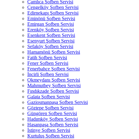
Çamlıca Şofben Servisi
Çengelköy Şofben Servisi
Edirnekapı Şofben Servisi
Eminönü Şofben Servisi
Emirgan Şofben Servisi
Erenköy Şofben Servisi
Esenkent Şofben Servisi
Esenyurt Şofben Servisi
Sefaköy Şofben Servisi
Hamamönü Şofben Servisi
Fatih Şofben Servisi
Fener Şofben Servisi
Fenerbahçe Şofben Servisi
İncirli Şofben Servisi
Okmeydanı Şofben Servisi
Mahmutbey Şofben Servisi
Fındıkzade Şofben Servisi
Galata Şofben Servisi
Gaziosmanpaşa Şofben Servisi
Göztepe Şofben Servisi
Güngören Şofben Servisi
Hadımköy Şofben Servisi
Hasanpaşa Şofben Servisi
İstinye Şofben Servisi
Kurtuluş Şofben Servisi