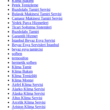
Klima Bakımı
Petek Temizleme
Buzdolabı Tamiri Servisi
Bulaşık Makinesi Tamiri Servisi
Çamaşır Makinesi Tamiri Servisi
Yedek Parça Hizmetleri
Ticari Soğutma Sistemleri
Buzdolabı Tamiri
Garantili Hizmet
İstanbul Beyaz Eşya Servisi
Beyaz Eşya Servisleri İstanbul
beyaz eşya tamircisi
şofben
termosifon
hermetik şofben
Klima Tamir
Klima Bakım
Klima Temizliği
Klima Montaj
Airfel Klima Servisi
Alarko Klima Servisi
Alaska Klima Servisi
Altus Klima Servisi
Arçelik Klima Servisi
Ariston Klima Servisi