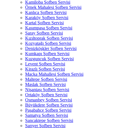
Kamiloba Şofben Servisi
Örnek Mahalesi Şofben Servisi
Kanlıca Şofben Servisi
Karaköy Şofben Servisi
Kartal Şofben Servisi
Kasımpaşa Şofben Servisi
Saray Şofben Servisi
Kızıltoprak Şofben Servisi
Kozyatağı Şofben Servisi
Denizköşkler Şofben Servisi
Kumkapı Şofben Servisi
Kuzguncuk Şofben Servisi
Levent Şofben Servisi
Kirazlı Şofben Servisi
Maçka Mahallesi Şofben Servisi
Maltepe Şofben Servisi
Maslak Şofben Servisi
Nişantaşı Şofben Servisi
Ortaköy Şofben Servisi
Osmanbey Şofben Servisi
Büyükdere Şofben Servisi
Paşabahçe Şofben Servisi
Samatya Şofben Servisi
Sancaktepe Şofben Servisi
Sarıyer Şofben Servisi