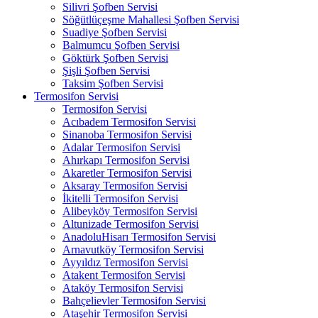
Silivri Şofben Servisi
Söğütlüçeşme Mahallesi Şofben Servisi
Suadiye Şofben Servisi
Balmumcu Şofben Servisi
Göktürk Şofben Servisi
Şişli Şofben Servisi
Taksim Şofben Servisi
Termosifon Servisi
Termosifon Servisi
Acıbadem Termosifon Servisi
Sinanoba Termosifon Servisi
Adalar Termosifon Servisi
Ahırkapı Termosifon Servisi
Akaretler Termosifon Servisi
Aksaray Termosifon Servisi
İkitelli Termosifon Servisi
Alibeyköy Termosifon Servisi
Altunizade Termosifon Servisi
AnadoluHisarı Termosifon Servisi
Arnavutköy Termosifon Servisi
Ayyıldız Termosifon Servisi
Atakent Termosifon Servisi
Ataköy Termosifon Servisi
Bahçelievler Termosifon Servisi
Ataşehir Termosifon Servisi