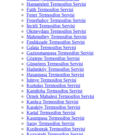
Hamamönü Termosifon Servisi
Fatih Termosifon Servisi
Fener Termosifon Servisi
Fenerbahçe Termosifon Servisi
İncirli Termosifon Servisi
Okmeydanı Termosifon Servisi
Mahmutbey Termosifon Servisi
Fındıkzade Termosifon Servisi
Galata Termosifon Servisi
Gaziosmanpaşa Termosifon Servisi
Göztepe Termosifon Servisi
Güngören Termosifon Servisi
Hadımköy Termosifon Servisi
Hasanpaşa Termosifon Servisi
İstinye Termosifon Servisi
Kurtuluş Termosifon Servisi
Kamiloba Termosifon Servisi
Örnek Mahalesi Termosifon Servisi
Kanlıca Termosifon Servisi
Karaköy Termosifon Servisi
Kartal Termosifon Servisi
Kasımpaşa Termosifon Servisi
Saray Termosifon Servisi
Kızıltoprak Termosifon Servisi
Kozyatağı Termosifon Servisi