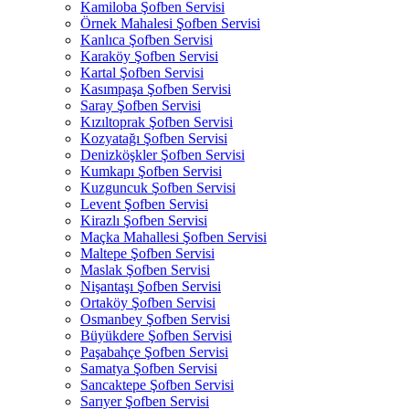
Kamiloba Şofben Servisi
Örnek Mahalesi Şofben Servisi
Kanlıca Şofben Servisi
Karaköy Şofben Servisi
Kartal Şofben Servisi
Kasımpaşa Şofben Servisi
Saray Şofben Servisi
Kızıltoprak Şofben Servisi
Kozyatağı Şofben Servisi
Denizköşkler Şofben Servisi
Kumkapı Şofben Servisi
Kuzguncuk Şofben Servisi
Levent Şofben Servisi
Kirazlı Şofben Servisi
Maçka Mahallesi Şofben Servisi
Maltepe Şofben Servisi
Maslak Şofben Servisi
Nişantaşı Şofben Servisi
Ortaköy Şofben Servisi
Osmanbey Şofben Servisi
Büyükdere Şofben Servisi
Paşabahçe Şofben Servisi
Samatya Şofben Servisi
Sancaktepe Şofben Servisi
Sarıyer Şofben Servisi