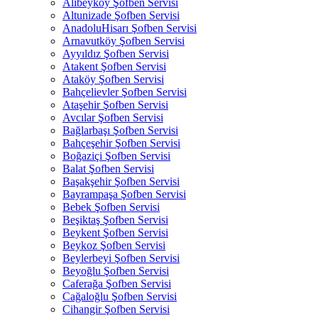
Alibeyköy Şofben Servisi
Altunizade Şofben Servisi
AnadoluHisarı Şofben Servisi
Arnavutköy Şofben Servisi
Ayyıldız Şofben Servisi
Atakent Şofben Servisi
Ataköy Şofben Servisi
Bahçelievler Şofben Servisi
Ataşehir Şofben Servisi
Avcılar Şofben Servisi
Bağlarbaşı Şofben Servisi
Bahçeşehir Şofben Servisi
Boğaziçi Şofben Servisi
Balat Şofben Servisi
Başakşehir Şofben Servisi
Bayrampaşa Şofben Servisi
Bebek Şofben Servisi
Beşiktaş Şofben Servisi
Beykent Şofben Servisi
Beykoz Şofben Servisi
Beylerbeyi Şofben Servisi
Beyoğlu Şofben Servisi
Caferağa Şofben Servisi
Cağaloğlu Şofben Servisi
Cihangir Şofben Servisi