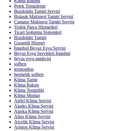
Klima Bakımı
Petek Temizleme
Buzdolabı Tamiri Servisi
Bulaşık Makinesi Tamiri Servisi
Çamaşır Makinesi Tamiri Servisi
Yedek Parça Hizmetleri
Ticari Soğutma Sistemleri
Buzdolabı Tamiri
Garantili Hizmet
İstanbul Beyaz Eşya Servisi
Beyaz Eşya Servisleri İstanbul
beyaz eşya tamircisi
şofben
termosifon
hermetik şofben
Klima Tamir
Klima Bakım
Klima Temizliği
Klima Montaj
Airfel Klima Servisi
Alarko Klima Servisi
Alaska Klima Servisi
Altus Klima Servisi
Arçelik Klima Servisi
Ariston Klima Servisi