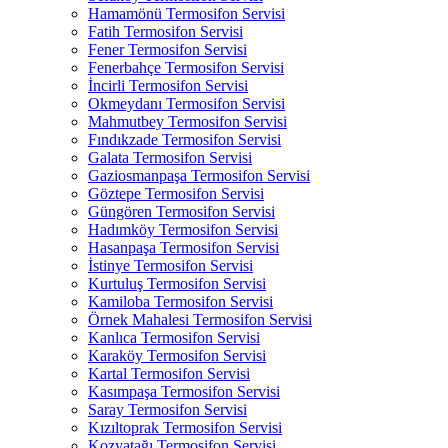
Hamamönü Termosifon Servisi
Fatih Termosifon Servisi
Fener Termosifon Servisi
Fenerbahçe Termosifon Servisi
İncirli Termosifon Servisi
Okmeydanı Termosifon Servisi
Mahmutbey Termosifon Servisi
Fındıkzade Termosifon Servisi
Galata Termosifon Servisi
Gaziosmanpaşa Termosifon Servisi
Göztepe Termosifon Servisi
Güngören Termosifon Servisi
Hadımköy Termosifon Servisi
Hasanpaşa Termosifon Servisi
İstinye Termosifon Servisi
Kurtuluş Termosifon Servisi
Kamiloba Termosifon Servisi
Örnek Mahalesi Termosifon Servisi
Kanlıca Termosifon Servisi
Karaköy Termosifon Servisi
Kartal Termosifon Servisi
Kasımpaşa Termosifon Servisi
Saray Termosifon Servisi
Kızıltoprak Termosifon Servisi
Kozyatağı Termosifon Servisi