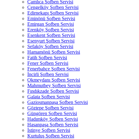
Çamlıca Şofben Servisi
Çengelköy Şofben Servisi
Edirnekapı Şofben Servisi
Eminönü Şofben Servisi
Emirgan Şofben Servisi
Erenköy Şofben Servisi
Esenkent Şofben Servisi
Esenyurt Şofben Servisi
Sefaköy Şofben Servisi
Hamamönü Şofben Servisi
Fatih Şofben Servisi
Fener Şofben Servisi
Fenerbahçe Şofben Servisi
İncirli Şofben Servisi
Okmeydanı Şofben Servisi
Mahmutbey Şofben Servisi
Fındıkzade Şofben Servisi
Galata Şofben Servisi
Gaziosmanpaşa Şofben Servisi
Göztepe Şofben Servisi
Güngören Şofben Servisi
Hadımköy Şofben Servisi
Hasanpaşa Şofben Servisi
İstinye Şofben Servisi
Kurtuluş Şofben Servisi