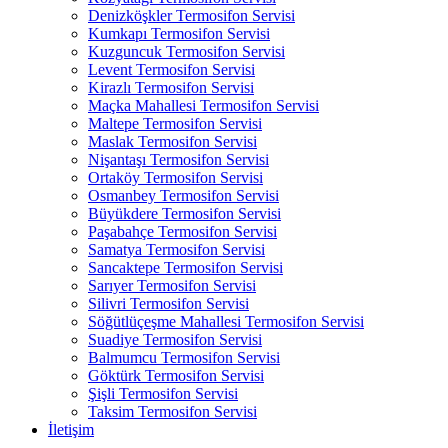
Denizköşkler Termosifon Servisi
Kumkapı Termosifon Servisi
Kuzguncuk Termosifon Servisi
Levent Termosifon Servisi
Kirazlı Termosifon Servisi
Maçka Mahallesi Termosifon Servisi
Maltepe Termosifon Servisi
Maslak Termosifon Servisi
Nişantaşı Termosifon Servisi
Ortaköy Termosifon Servisi
Osmanbey Termosifon Servisi
Büyükdere Termosifon Servisi
Paşabahçe Termosifon Servisi
Samatya Termosifon Servisi
Sancaktepe Termosifon Servisi
Sarıyer Termosifon Servisi
Silivri Termosifon Servisi
Söğütlüçeşme Mahallesi Termosifon Servisi
Suadiye Termosifon Servisi
Balmumcu Termosifon Servisi
Göktürk Termosifon Servisi
Şişli Termosifon Servisi
Taksim Termosifon Servisi
İletişim