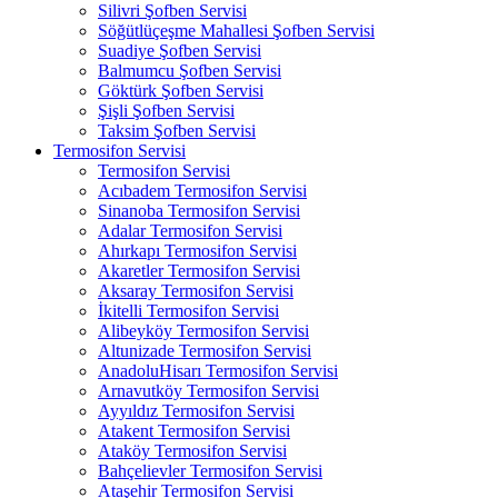
Silivri Şofben Servisi
Söğütlüçeşme Mahallesi Şofben Servisi
Suadiye Şofben Servisi
Balmumcu Şofben Servisi
Göktürk Şofben Servisi
Şişli Şofben Servisi
Taksim Şofben Servisi
Termosifon Servisi
Termosifon Servisi
Acıbadem Termosifon Servisi
Sinanoba Termosifon Servisi
Adalar Termosifon Servisi
Ahırkapı Termosifon Servisi
Akaretler Termosifon Servisi
Aksaray Termosifon Servisi
İkitelli Termosifon Servisi
Alibeyköy Termosifon Servisi
Altunizade Termosifon Servisi
AnadoluHisarı Termosifon Servisi
Arnavutköy Termosifon Servisi
Ayyıldız Termosifon Servisi
Atakent Termosifon Servisi
Ataköy Termosifon Servisi
Bahçelievler Termosifon Servisi
Ataşehir Termosifon Servisi