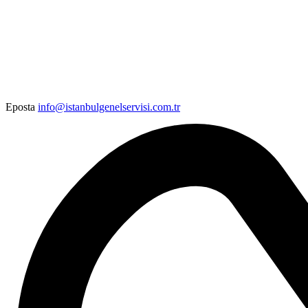
Eposta
info@istanbulgenelservisi.com.tr