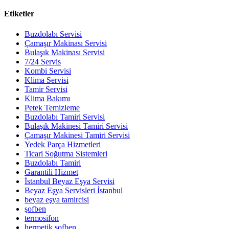
Etiketler
Buzdolabı Servisi
Çamaşır Makinası Servisi
Bulaşık Makinası Servisi
7/24 Servis
Kombi Servisi
Klima Servisi
Tamir Servisi
Klima Bakımı
Petek Temizleme
Buzdolabı Tamiri Servisi
Bulaşık Makinesi Tamiri Servisi
Çamaşır Makinesi Tamiri Servisi
Yedek Parça Hizmetleri
Ticari Soğutma Sistemleri
Buzdolabı Tamiri
Garantili Hizmet
İstanbul Beyaz Eşya Servisi
Beyaz Eşya Servisleri İstanbul
beyaz eşya tamircisi
şofben
termosifon
hermetik şofben