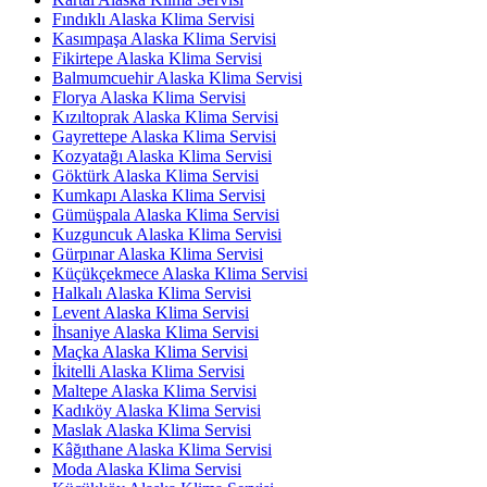
Fındıklı Alaska Klima Servisi
Kasımpaşa Alaska Klima Servisi
Fikirtepe Alaska Klima Servisi
Balmumcuehir Alaska Klima Servisi
Florya Alaska Klima Servisi
Kızıltoprak Alaska Klima Servisi
Gayrettepe Alaska Klima Servisi
Kozyatağı Alaska Klima Servisi
Göktürk Alaska Klima Servisi
Kumkapı Alaska Klima Servisi
Gümüşpala Alaska Klima Servisi
Kuzguncuk Alaska Klima Servisi
Gürpınar Alaska Klima Servisi
Küçükçekmece Alaska Klima Servisi
Halkalı Alaska Klima Servisi
Levent Alaska Klima Servisi
İhsaniye Alaska Klima Servisi
Maçka Alaska Klima Servisi
İkitelli Alaska Klima Servisi
Maltepe Alaska Klima Servisi
Kadıköy Alaska Klima Servisi
Maslak Alaska Klima Servisi
Kâğıthane Alaska Klima Servisi
Moda Alaska Klima Servisi