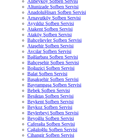
Alibeyköy Şofben Servisi
Altunizade Şofben Servisi
AnadoluHisarı Şofben Servisi
Arnavutköy Şofben Servisi
Ayyıldız Şofben Servisi
Atakent Şofben Servisi
Ataköy Şofben Servisi
Bahçelievler Şofben Servisi
Ataşehir Şofben Servisi
Avcılar Şofben Servisi
Bağlarbaşı Şofben Servisi
Bahçeşehir Şofben Servisi
Boğaziçi Şofben Servisi
Balat Şofben Servisi
Başakşehir Şofben Servisi
Bayrampaşa Şofben Servisi
Bebek Şofben Servisi
Beşiktaş Şofben Servisi
Beykent Şofben Servisi
Beykoz Şofben Servisi
Beylerbeyi Şofben Servisi
Beyoğlu Şofben Servisi
Caferağa Şofben Servisi
Cağaloğlu Şofben Servisi
Cihangir Şofben Servisi