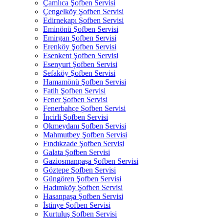
Çamlıca Şofben Servisi
Çengelköy Şofben Servisi
Edirnekapı Şofben Servisi
Eminönü Şofben Servisi
Emirgan Şofben Servisi
Erenköy Şofben Servisi
Esenkent Şofben Servisi
Esenyurt Şofben Servisi
Sefaköy Şofben Servisi
Hamamönü Şofben Servisi
Fatih Şofben Servisi
Fener Şofben Servisi
Fenerbahçe Şofben Servisi
İncirli Şofben Servisi
Okmeydanı Şofben Servisi
Mahmutbey Şofben Servisi
Fındıkzade Şofben Servisi
Galata Şofben Servisi
Gaziosmanpaşa Şofben Servisi
Göztepe Şofben Servisi
Güngören Şofben Servisi
Hadımköy Şofben Servisi
Hasanpaşa Şofben Servisi
İstinye Şofben Servisi
Kurtuluş Şofben Servisi