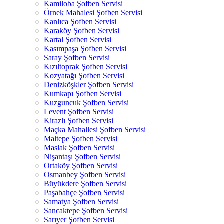
Kamiloba Şofben Servisi
Örnek Mahalesi Şofben Servisi
Kanlıca Şofben Servisi
Karaköy Şofben Servisi
Kartal Şofben Servisi
Kasımpaşa Şofben Servisi
Saray Şofben Servisi
Kızıltoprak Şofben Servisi
Kozyatağı Şofben Servisi
Denizköşkler Şofben Servisi
Kumkapı Şofben Servisi
Kuzguncuk Şofben Servisi
Levent Şofben Servisi
Kirazlı Şofben Servisi
Maçka Mahallesi Şofben Servisi
Maltepe Şofben Servisi
Maslak Şofben Servisi
Nişantaşı Şofben Servisi
Ortaköy Şofben Servisi
Osmanbey Şofben Servisi
Büyükdere Şofben Servisi
Paşabahçe Şofben Servisi
Samatya Şofben Servisi
Sancaktepe Şofben Servisi
Sarıyer Şofben Servisi