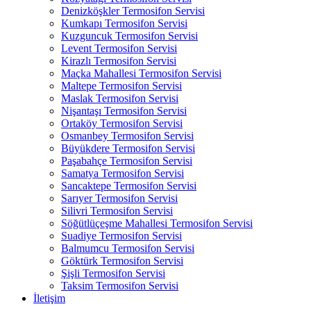
Denizköşkler Termosifon Servisi
Kumkapı Termosifon Servisi
Kuzguncuk Termosifon Servisi
Levent Termosifon Servisi
Kirazlı Termosifon Servisi
Maçka Mahallesi Termosifon Servisi
Maltepe Termosifon Servisi
Maslak Termosifon Servisi
Nişantaşı Termosifon Servisi
Ortaköy Termosifon Servisi
Osmanbey Termosifon Servisi
Büyükdere Termosifon Servisi
Paşabahçe Termosifon Servisi
Samatya Termosifon Servisi
Sancaktepe Termosifon Servisi
Sarıyer Termosifon Servisi
Silivri Termosifon Servisi
Söğütlüçeşme Mahallesi Termosifon Servisi
Suadiye Termosifon Servisi
Balmumcu Termosifon Servisi
Göktürk Termosifon Servisi
Şişli Termosifon Servisi
Taksim Termosifon Servisi
İletişim