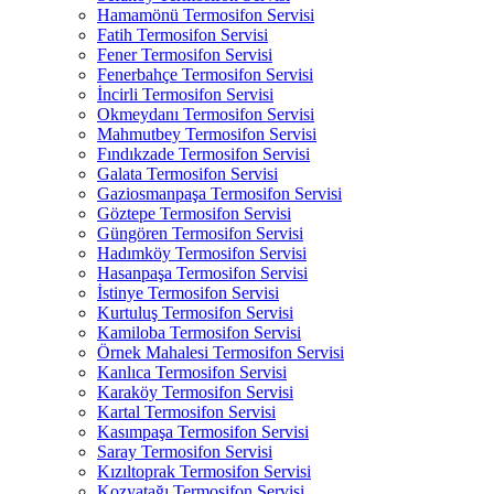
Hamamönü Termosifon Servisi
Fatih Termosifon Servisi
Fener Termosifon Servisi
Fenerbahçe Termosifon Servisi
İncirli Termosifon Servisi
Okmeydanı Termosifon Servisi
Mahmutbey Termosifon Servisi
Fındıkzade Termosifon Servisi
Galata Termosifon Servisi
Gaziosmanpaşa Termosifon Servisi
Göztepe Termosifon Servisi
Güngören Termosifon Servisi
Hadımköy Termosifon Servisi
Hasanpaşa Termosifon Servisi
İstinye Termosifon Servisi
Kurtuluş Termosifon Servisi
Kamiloba Termosifon Servisi
Örnek Mahalesi Termosifon Servisi
Kanlıca Termosifon Servisi
Karaköy Termosifon Servisi
Kartal Termosifon Servisi
Kasımpaşa Termosifon Servisi
Saray Termosifon Servisi
Kızıltoprak Termosifon Servisi
Kozyatağı Termosifon Servisi