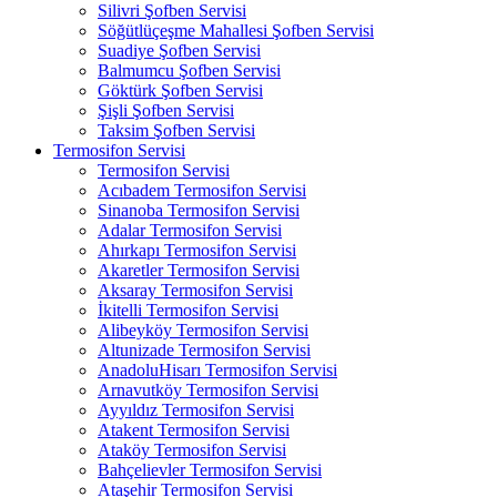
Silivri Şofben Servisi
Söğütlüçeşme Mahallesi Şofben Servisi
Suadiye Şofben Servisi
Balmumcu Şofben Servisi
Göktürk Şofben Servisi
Şişli Şofben Servisi
Taksim Şofben Servisi
Termosifon Servisi
Termosifon Servisi
Acıbadem Termosifon Servisi
Sinanoba Termosifon Servisi
Adalar Termosifon Servisi
Ahırkapı Termosifon Servisi
Akaretler Termosifon Servisi
Aksaray Termosifon Servisi
İkitelli Termosifon Servisi
Alibeyköy Termosifon Servisi
Altunizade Termosifon Servisi
AnadoluHisarı Termosifon Servisi
Arnavutköy Termosifon Servisi
Ayyıldız Termosifon Servisi
Atakent Termosifon Servisi
Ataköy Termosifon Servisi
Bahçelievler Termosifon Servisi
Ataşehir Termosifon Servisi