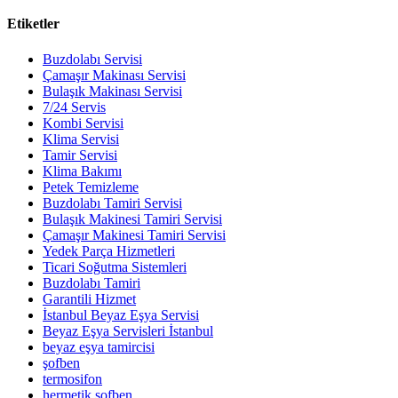
Etiketler
Buzdolabı Servisi
Çamaşır Makinası Servisi
Bulaşık Makinası Servisi
7/24 Servis
Kombi Servisi
Klima Servisi
Tamir Servisi
Klima Bakımı
Petek Temizleme
Buzdolabı Tamiri Servisi
Bulaşık Makinesi Tamiri Servisi
Çamaşır Makinesi Tamiri Servisi
Yedek Parça Hizmetleri
Ticari Soğutma Sistemleri
Buzdolabı Tamiri
Garantili Hizmet
İstanbul Beyaz Eşya Servisi
Beyaz Eşya Servisleri İstanbul
beyaz eşya tamircisi
şofben
termosifon
hermetik şofben