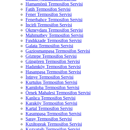
Hamamönü Termosifon Servisi
Fatih Termosifon Servisi
Fener Termosifon Servisi
Fenerbahçe Termosifon Servisi
İncirli Termosifon Servisi
Okmeydanı Termosifon Servisi
Mahmutbey Termosifon Servisi
Fındıkzade Termosifon Servisi
Galata Termosifon Servisi
Gaziosmanpaşa Termosifon Servisi
Göztepe Termosifon Servisi
Güngören Termosifon Servisi
Hadımköy Termosifon Servisi
Hasanpaşa Termosifon Servisi
İstinye Termosifon Servisi
Kurtuluş Termosifon Servisi
Kamiloba Termosifon Servisi
Örnek Mahalesi Termosifon Servisi
Kanlıca Termosifon Servisi
Karaköy Termosifon Servisi
Kartal Termosifon Servisi
Kasımpaşa Termosifon Servisi
Saray Termosifon Servisi
Kızıltoprak Termosifon Servisi
Kozyatağı Termosifon Servisi