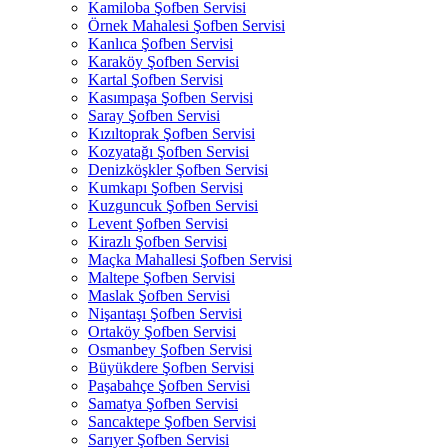
Kamiloba Şofben Servisi
Örnek Mahalesi Şofben Servisi
Kanlıca Şofben Servisi
Karaköy Şofben Servisi
Kartal Şofben Servisi
Kasımpaşa Şofben Servisi
Saray Şofben Servisi
Kızıltoprak Şofben Servisi
Kozyatağı Şofben Servisi
Denizköşkler Şofben Servisi
Kumkapı Şofben Servisi
Kuzguncuk Şofben Servisi
Levent Şofben Servisi
Kirazlı Şofben Servisi
Maçka Mahallesi Şofben Servisi
Maltepe Şofben Servisi
Maslak Şofben Servisi
Nişantaşı Şofben Servisi
Ortaköy Şofben Servisi
Osmanbey Şofben Servisi
Büyükdere Şofben Servisi
Paşabahçe Şofben Servisi
Samatya Şofben Servisi
Sancaktepe Şofben Servisi
Sarıyer Şofben Servisi