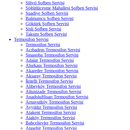
Silivri Şofben Servisi
Söğütlüçeşme Mahallesi Şofben Servisi
Suadiye Şofben Servisi
Balmumcu Şofben Servisi
Göktürk Şofben Servisi
Şişli Şofben Servisi
Taksim Şofben Servisi
Termosifon Servisi
Termosifon Servisi
Acıbadem Termosifon Servisi
Sinanoba Termosifon Servisi
Adalar Termosifon Servisi
Ahırkapı Termosifon Servisi
Akaretler Termosifon Servisi
Aksaray Termosifon Servisi
İkitelli Termosifon Servisi
Alibeyköy Termosifon Servisi
Altunizade Termosifon Servisi
AnadoluHisarı Termosifon Servisi
Arnavutköy Termosifon Servisi
Ayyıldız Termosifon Servisi
Atakent Termosifon Servisi
Ataköy Termosifon Servisi
Bahçelievler Termosifon Servisi
Ataşehir Termosifon Servisi