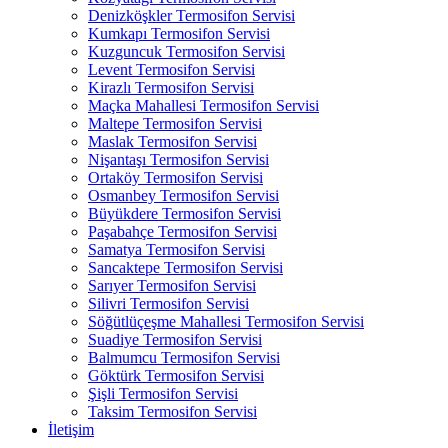
Denizköşkler Termosifon Servisi
Kumkapı Termosifon Servisi
Kuzguncuk Termosifon Servisi
Levent Termosifon Servisi
Kirazlı Termosifon Servisi
Maçka Mahallesi Termosifon Servisi
Maltepe Termosifon Servisi
Maslak Termosifon Servisi
Nişantaşı Termosifon Servisi
Ortaköy Termosifon Servisi
Osmanbey Termosifon Servisi
Büyükdere Termosifon Servisi
Paşabahçe Termosifon Servisi
Samatya Termosifon Servisi
Sancaktepe Termosifon Servisi
Sarıyer Termosifon Servisi
Silivri Termosifon Servisi
Söğütlüçeşme Mahallesi Termosifon Servisi
Suadiye Termosifon Servisi
Balmumcu Termosifon Servisi
Göktürk Termosifon Servisi
Şişli Termosifon Servisi
Taksim Termosifon Servisi
İletişim