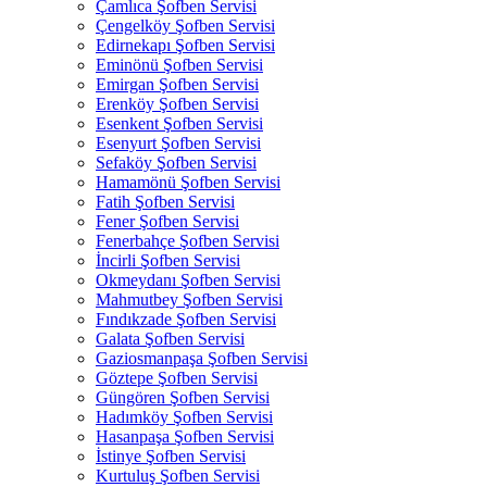
Çamlıca Şofben Servisi
Çengelköy Şofben Servisi
Edirnekapı Şofben Servisi
Eminönü Şofben Servisi
Emirgan Şofben Servisi
Erenköy Şofben Servisi
Esenkent Şofben Servisi
Esenyurt Şofben Servisi
Sefaköy Şofben Servisi
Hamamönü Şofben Servisi
Fatih Şofben Servisi
Fener Şofben Servisi
Fenerbahçe Şofben Servisi
İncirli Şofben Servisi
Okmeydanı Şofben Servisi
Mahmutbey Şofben Servisi
Fındıkzade Şofben Servisi
Galata Şofben Servisi
Gaziosmanpaşa Şofben Servisi
Göztepe Şofben Servisi
Güngören Şofben Servisi
Hadımköy Şofben Servisi
Hasanpaşa Şofben Servisi
İstinye Şofben Servisi
Kurtuluş Şofben Servisi