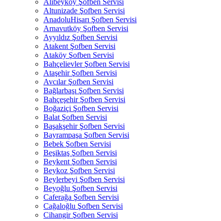
Alibeyköy Şofben Servisi
Altunizade Şofben Servisi
AnadoluHisarı Şofben Servisi
Arnavutköy Şofben Servisi
Ayyıldız Şofben Servisi
Atakent Şofben Servisi
Ataköy Şofben Servisi
Bahçelievler Şofben Servisi
Ataşehir Şofben Servisi
Avcılar Şofben Servisi
Bağlarbaşı Şofben Servisi
Bahçeşehir Şofben Servisi
Boğaziçi Şofben Servisi
Balat Şofben Servisi
Başakşehir Şofben Servisi
Bayrampaşa Şofben Servisi
Bebek Şofben Servisi
Beşiktaş Şofben Servisi
Beykent Şofben Servisi
Beykoz Şofben Servisi
Beylerbeyi Şofben Servisi
Beyoğlu Şofben Servisi
Caferağa Şofben Servisi
Cağaloğlu Şofben Servisi
Cihangir Şofben Servisi