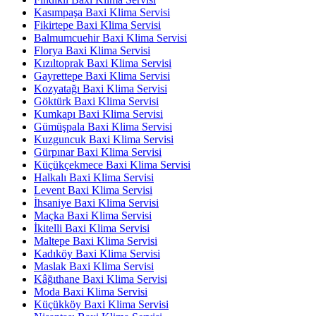
Kasımpaşa Baxi Klima Servisi
Fikirtepe Baxi Klima Servisi
Balmumcuehir Baxi Klima Servisi
Florya Baxi Klima Servisi
Kızıltoprak Baxi Klima Servisi
Gayrettepe Baxi Klima Servisi
Kozyatağı Baxi Klima Servisi
Göktürk Baxi Klima Servisi
Kumkapı Baxi Klima Servisi
Gümüşpala Baxi Klima Servisi
Kuzguncuk Baxi Klima Servisi
Gürpınar Baxi Klima Servisi
Küçükçekmece Baxi Klima Servisi
Halkalı Baxi Klima Servisi
Levent Baxi Klima Servisi
İhsaniye Baxi Klima Servisi
Maçka Baxi Klima Servisi
İkitelli Baxi Klima Servisi
Maltepe Baxi Klima Servisi
Kadıköy Baxi Klima Servisi
Maslak Baxi Klima Servisi
Kâğıthane Baxi Klima Servisi
Moda Baxi Klima Servisi
Küçükköy Baxi Klima Servisi