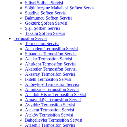
Silivri Şofben Servisi
Söğütlüçeşme Mahallesi Şofben Servisi
Suadiye Şofben Servisi
Balmumcu Şofben Servisi
Göktürk Şofben Servisi
Şişli Şofben Servisi
Taksim Şofben Servisi
Termosifon Servisi
Termosifon Servisi
Acıbadem Termosifon Servisi
Sinanoba Termosifon Servisi
Adalar Termosifon Servisi
Ahırkapı Termosifon Servisi
Akaretler Termosifon Servisi
Aksaray Termosifon Servisi
İkitelli Termosifon Servisi
Alibeyköy Termosifon Servisi
Altunizade Termosifon Servisi
AnadoluHisarı Termosifon Servisi
Arnavutköy Termosifon Servisi
Ayyıldız Termosifon Servisi
Atakent Termosifon Servisi
Ataköy Termosifon Servisi
Bahçelievler Termosifon Servisi
Ataşehir Termosifon Servisi