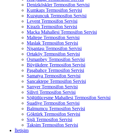
Denizköşkler Termosifon Servisi
Kumkapı Termosifon Servisi
Kuzguncuk Termosifon Servisi
Levent Termosifon Servisi
Kirazlı Termosifon Servisi
Maçka Mahallesi Termosifon Servisi
Maltepe Termosifon Servisi
Maslak Termosifon Servisi
Nişantaşı Termosifon Servisi
Ortaköy Termosifon Servisi
Osmanbey Termosifon Servisi
Büyükdere Termosifon Servisi
Paşabahçe Termosifon Servisi
Samatya Termosifon Servisi
Sancaktepe Termosifon Servisi
Sarıyer Termosifon Servisi
Silivri Termosifon Servisi
Söğütlüçeşme Mahallesi Termosifon Servisi
Suadiye Termosifon Servisi
Balmumcu Termosifon Servisi
Göktürk Termosifon Servisi
Şişli Termosifon Servisi
Taksim Termosifon Servisi
İletişim