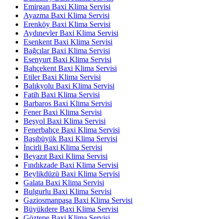
Emirgan Baxi Klima Servisi
Ayazma Baxi Klima Servisi
Erenköy Baxi Klima Servisi
Aydınevler Baxi Klima Servisi
Esenkent Baxi Klima Servisi
Bağcılar Baxi Klima Servisi
Esenyurt Baxi Klima Servisi
Bahçekent Baxi Klima Servisi
Etiler Baxi Klima Servisi
Balıkyolu Baxi Klima Servisi
Fatih Baxi Klima Servisi
Barbaros Baxi Klima Servisi
Fener Baxi Klima Servisi
Beşyol Baxi Klima Servisi
Fenerbahçe Baxi Klima Servisi
Başıbüyük Baxi Klima Servisi
İncirli Baxi Klima Servisi
Beyazıt Baxi Klima Servisi
Fındıkzade Baxi Klima Servisi
Beylikdüzü Baxi Klima Servisi
Galata Baxi Klima Servisi
Bulgurlu Baxi Klima Servisi
Gaziosmanpaşa Baxi Klima Servisi
Büyükdere Baxi Klima Servisi
Göztepe Baxi Klima Servisi