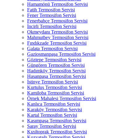
Hamamönü Termosifon Servisi
Fatih Termosifon Servisi
Fener Termosifon Servisi
Fenerbahçe Termosifon Servisi
İncirli Termosifon Servisi
Okmeydanı Termosifon Servisi
Mahmutbey Termosifon Servisi
Fındıkzade Termosifon Servisi
Galata Termosifon Servisi
Gaziosmanpaşa Termosifon Servisi
Göztepe Termosifon Servisi
Güngören Termosifon Servisi
Hadımköy Termosifon Servisi
Hasanpaşa Termosifon Servisi
İstinye Termosifon Servisi
Kurtuluş Termosifon Servisi
Kamiloba Termosifon Servisi
Örnek Mahalesi Termosifon Servisi
Kanlıca Termosifon Servisi
Karaköy Termosifon Servisi
Kartal Termosifon Servisi
Kasımpaşa Termosifon Servisi
Saray Termosifon Servisi
Kızıltoprak Termosifon Servisi
Kozyatağı Termosifon Servisi