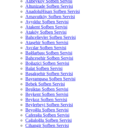
Alibeyköy Şofben Servisi
Altunizade Şofben Servisi
AnadoluHisarı Şofben Servisi
Arnavutköy Şofben Servisi
Ayyıldız Şofben Servisi
Atakent Şofben Servisi
Ataköy Şofben Servisi
Bahçelievler Şofben Servisi
Ataşehir Şofben Servisi
Avcılar Şofben Servisi
Bağlarbaşı Şofben Servisi
Bahçeşehir Şofben Servisi
Boğaziçi Şofben Servisi
Balat Şofben Servisi
Başakşehir Şofben Servisi
Bayrampaşa Şofben Servisi
Bebek Şofben Servisi
Beşiktaş Şofben Servisi
Beykent Şofben Servisi
Beykoz Şofben Servisi
Beylerbeyi Şofben Servisi
Beyoğlu Şofben Servisi
Caferağa Şofben Servisi
Cağaloğlu Şofben Servisi
Cihangir Şofben Servisi