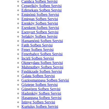
Çamlıca Şofben Servisi
Çengelköy Şofben Servisi
Edirnekapı Şofben Servisi
Eminönü Şofben Servisi
Emirgan Şofben Servisi
Erenköy Şofben Servisi
Esenkent Şofben Servisi
Esenyurt Şofben Servisi
Sefaköy Şofben Servisi
Hamamönü Şofben Servisi
Fatih Şofben Servisi
Fener Şofben Servisi
Fenerbahçe Şofben Servisi
İncirli Şofben Servisi
Okmeydanı Şofben Servisi
Mahmutbey Şofben Servisi
Fındıkzade Şofben Servisi
Galata Şofben Servisi
Gaziosmanpaşa Şofben Servisi
Göztepe Şofben Servisi
Güngören Şofben Servisi
Hadımköy Şofben Servisi
Hasanpaşa Şofben Servisi
İstinye Şofben Servisi
Kurtuluş Şofben Servisi