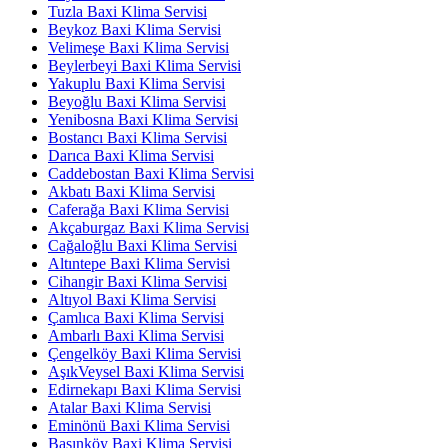
Tuzla Baxi Klima Servisi
Beykoz Baxi Klima Servisi
Velimeşe Baxi Klima Servisi
Beylerbeyi Baxi Klima Servisi
Yakuplu Baxi Klima Servisi
Beyoğlu Baxi Klima Servisi
Yenibosna Baxi Klima Servisi
Bostancı Baxi Klima Servisi
Darıca Baxi Klima Servisi
Caddebostan Baxi Klima Servisi
Akbatı Baxi Klima Servisi
Caferağa Baxi Klima Servisi
Akçaburgaz Baxi Klima Servisi
Cağaloğlu Baxi Klima Servisi
Altıntepe Baxi Klima Servisi
Cihangir Baxi Klima Servisi
Altıyol Baxi Klima Servisi
Çamlıca Baxi Klima Servisi
Ambarlı Baxi Klima Servisi
Çengelköy Baxi Klima Servisi
AşıkVeysel Baxi Klima Servisi
Edirnekapı Baxi Klima Servisi
Atalar Baxi Klima Servisi
Eminönü Baxi Klima Servisi
Basınköy Baxi Klima Servisi