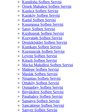
Kamiloba Şofben Servisi
Örnek Mahalesi Şofben Servisi
Kanlıca Şofben Servisi
Karaköy Şofben Servisi
Kartal Şofben Servisi
Kasımpaşa Şofben Servisi
Saray Şofben Servisi
Kızıltoprak Şofben Servisi
Kozyatağı Şofben Servisi
Denizköşkler Şofben Servisi
Kumkapı Şofben Servisi
Kuzguncuk Şofben Servisi
Levent Şofben Servisi
Kirazlı Şofben Servisi
Maçka Mahallesi Şofben Servisi
Maltepe Şofben Servisi
Maslak Şofben Servisi
Nişantaşı Şofben Servisi
Ortaköy Şofben Servisi
Osmanbey Şofben Servisi
Büyükdere Şofben Servisi
Paşabahçe Şofben Servisi
Samatya Şofben Servisi
Sancaktepe Şofben Servisi
Sarıyer Şofben Servisi