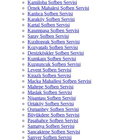
Kamiloba Şofben Servisi
Örnek Mahalesi Şofben Servisi
Kanlıca Şofben Servisi
Karaköy Şofben Servisi
Kartal Şofben Servisi
Kasımpaşa Şofben Servisi
Saray Şofben Servisi
Kızıltoprak Şofben Servisi
Kozyatağı Şofben Servisi
Denizköşkler Şofben Servisi
Kumkapı Şofben Servisi
Kuzguncuk Şofben Servisi
Levent Şofben Servisi
Kirazlı Şofben Servisi
Maçka Mahallesi Şofben Servisi
Maltepe Şofben Servisi
Maslak Şofben Servisi
Nişantaşı Şofben Servisi
Ortaköy Şofben Servisi
Osmanbey Şofben Servisi
Büyükdere Şofben Servisi
Paşabahçe Şofben Servisi
Samatya Şofben Servisi
Sancaktepe Şofben Servisi
Sarıyer Şofben Servisi