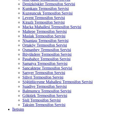
Denizköşkler Termosifon Servisi
Kumkapı Termosifon Servisi
Kuzguncuk Termosifon Servisi
Levent Termosifon Servisi
Kirazlı Termosifon Servisi
Maçka Mahallesi Termosifon Servisi
Maltepe Termosifon Servisi
Maslak Termosifon Servisi
Nişantaşı Termosifon Servisi
Ortaköy Termosifon Servisi
Osmanbey Termosifon Servisi
Büyükdere Termosifon Servisi
Paşabahçe Termosifon Servisi
Samatya Termosifon Servisi
Sancaktepe Termosifon Servisi
Sarıyer Termosifon Servisi
Silivri Termosifon Servisi
Söğütlüçeşme Mahallesi Termosifon Servisi
Suadiye Termosifon Servisi
Balmumcu Termosifon Servisi
Göktürk Termosifon Servisi
Şişli Termosifon Servisi
Taksim Termosifon Servisi
İletişim