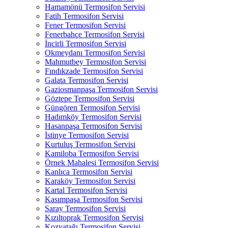
Hamamönü Termosifon Servisi
Fatih Termosifon Servisi
Fener Termosifon Servisi
Fenerbahçe Termosifon Servisi
İncirli Termosifon Servisi
Okmeydanı Termosifon Servisi
Mahmutbey Termosifon Servisi
Fındıkzade Termosifon Servisi
Galata Termosifon Servisi
Gaziosmanpaşa Termosifon Servisi
Göztepe Termosifon Servisi
Güngören Termosifon Servisi
Hadımköy Termosifon Servisi
Hasanpaşa Termosifon Servisi
İstinye Termosifon Servisi
Kurtuluş Termosifon Servisi
Kamiloba Termosifon Servisi
Örnek Mahalesi Termosifon Servisi
Kanlıca Termosifon Servisi
Karaköy Termosifon Servisi
Kartal Termosifon Servisi
Kasımpaşa Termosifon Servisi
Saray Termosifon Servisi
Kızıltoprak Termosifon Servisi
Kozyatağı Termosifon Servisi