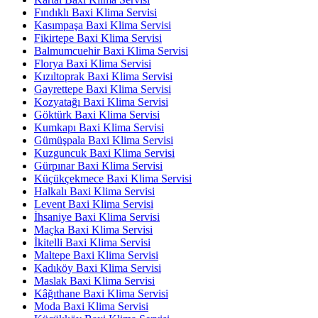
Fındıklı Baxi Klima Servisi
Kasımpaşa Baxi Klima Servisi
Fikirtepe Baxi Klima Servisi
Balmumcuehir Baxi Klima Servisi
Florya Baxi Klima Servisi
Kızıltoprak Baxi Klima Servisi
Gayrettepe Baxi Klima Servisi
Kozyatağı Baxi Klima Servisi
Göktürk Baxi Klima Servisi
Kumkapı Baxi Klima Servisi
Gümüşpala Baxi Klima Servisi
Kuzguncuk Baxi Klima Servisi
Gürpınar Baxi Klima Servisi
Küçükçekmece Baxi Klima Servisi
Halkalı Baxi Klima Servisi
Levent Baxi Klima Servisi
İhsaniye Baxi Klima Servisi
Maçka Baxi Klima Servisi
İkitelli Baxi Klima Servisi
Maltepe Baxi Klima Servisi
Kadıköy Baxi Klima Servisi
Maslak Baxi Klima Servisi
Kâğıthane Baxi Klima Servisi
Moda Baxi Klima Servisi