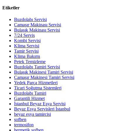
Etiketler
Buzdolabı Servisi
Çamaşır Makinası Servisi
Bulaşık Makinası Servisi
7/24 Servis
Kombi Servisi
Klima Servisi
Tamir Servisi
Klima Bakımı
Petek Temizleme
Buzdolabı Tamiri Servisi
Bulaşık Makinesi Tamiri Servisi
Çamaşır Makinesi Tamiri Servisi
Yedek Parça Hizmetleri
Ticari Soğutma Sistemleri
Buzdolabı Tamiri
Garantili Hizmet
İstanbul Beyaz Eşya Servisi
Beyaz Eşya Servisleri İstanbul
beyaz eşya tamircisi
şofben
termosifon
hermetik şofben