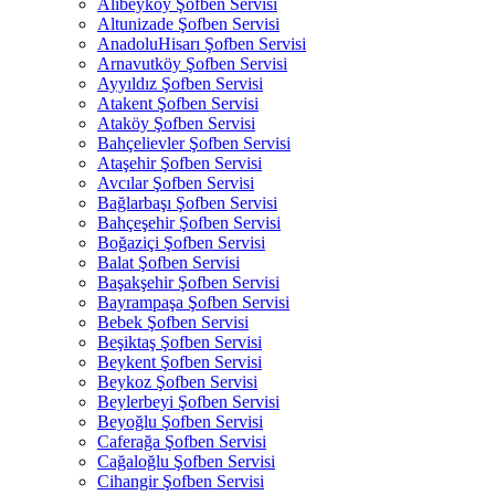
Alibeyköy Şofben Servisi
Altunizade Şofben Servisi
AnadoluHisarı Şofben Servisi
Arnavutköy Şofben Servisi
Ayyıldız Şofben Servisi
Atakent Şofben Servisi
Ataköy Şofben Servisi
Bahçelievler Şofben Servisi
Ataşehir Şofben Servisi
Avcılar Şofben Servisi
Bağlarbaşı Şofben Servisi
Bahçeşehir Şofben Servisi
Boğaziçi Şofben Servisi
Balat Şofben Servisi
Başakşehir Şofben Servisi
Bayrampaşa Şofben Servisi
Bebek Şofben Servisi
Beşiktaş Şofben Servisi
Beykent Şofben Servisi
Beykoz Şofben Servisi
Beylerbeyi Şofben Servisi
Beyoğlu Şofben Servisi
Caferağa Şofben Servisi
Cağaloğlu Şofben Servisi
Cihangir Şofben Servisi