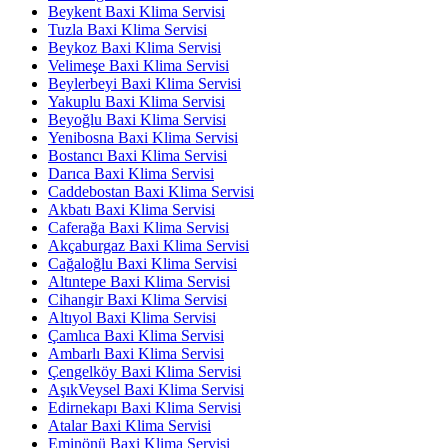
Beykent Baxi Klima Servisi
Tuzla Baxi Klima Servisi
Beykoz Baxi Klima Servisi
Velimeşe Baxi Klima Servisi
Beylerbeyi Baxi Klima Servisi
Yakuplu Baxi Klima Servisi
Beyoğlu Baxi Klima Servisi
Yenibosna Baxi Klima Servisi
Bostancı Baxi Klima Servisi
Darıca Baxi Klima Servisi
Caddebostan Baxi Klima Servisi
Akbatı Baxi Klima Servisi
Caferağa Baxi Klima Servisi
Akçaburgaz Baxi Klima Servisi
Cağaloğlu Baxi Klima Servisi
Altıntepe Baxi Klima Servisi
Cihangir Baxi Klima Servisi
Altıyol Baxi Klima Servisi
Çamlıca Baxi Klima Servisi
Ambarlı Baxi Klima Servisi
Çengelköy Baxi Klima Servisi
AşıkVeysel Baxi Klima Servisi
Edirnekapı Baxi Klima Servisi
Atalar Baxi Klima Servisi
Eminönü Baxi Klima Servisi