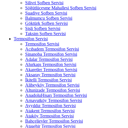
Silivri Şofben Servisi
Söğütlüçeşme Mahallesi Şofben Servisi
Suadiye Şofben Servisi
Balmumcu Şofben Servisi
Göktürk Şofben Servisi
Şişli Şofben Servisi
Taksim Şofben Servisi
Termosifon Servisi
Termosifon Servisi
Acıbadem Termosifon Servisi
Sinanoba Termosifon Servisi
Adalar Termosifon Servisi
Ahırkapı Termosifon Servisi
Akaretler Termosifon Servisi
Aksaray Termosifon Servisi
İkitelli Termosifon Servisi
Alibeyköy Termosifon Servisi
Altunizade Termosifon Servisi
AnadoluHisarı Termosifon Servisi
Arnavutköy Termosifon Servisi
Ayyıldız Termosifon Servisi
Atakent Termosifon Servisi
Ataköy Termosifon Servisi
Bahçelievler Termosifon Servisi
Ataşehir Termosifon Servisi