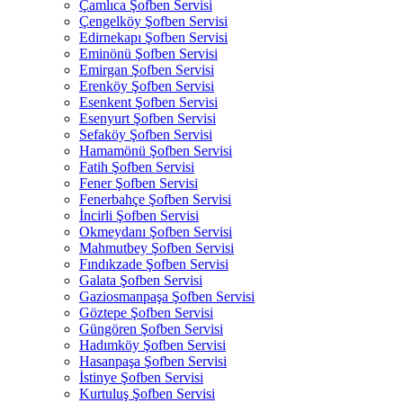
Çamlıca Şofben Servisi
Çengelköy Şofben Servisi
Edirnekapı Şofben Servisi
Eminönü Şofben Servisi
Emirgan Şofben Servisi
Erenköy Şofben Servisi
Esenkent Şofben Servisi
Esenyurt Şofben Servisi
Sefaköy Şofben Servisi
Hamamönü Şofben Servisi
Fatih Şofben Servisi
Fener Şofben Servisi
Fenerbahçe Şofben Servisi
İncirli Şofben Servisi
Okmeydanı Şofben Servisi
Mahmutbey Şofben Servisi
Fındıkzade Şofben Servisi
Galata Şofben Servisi
Gaziosmanpaşa Şofben Servisi
Göztepe Şofben Servisi
Güngören Şofben Servisi
Hadımköy Şofben Servisi
Hasanpaşa Şofben Servisi
İstinye Şofben Servisi
Kurtuluş Şofben Servisi