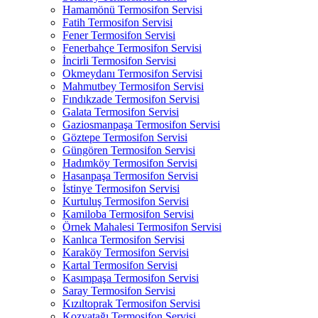
Hamamönü Termosifon Servisi
Fatih Termosifon Servisi
Fener Termosifon Servisi
Fenerbahçe Termosifon Servisi
İncirli Termosifon Servisi
Okmeydanı Termosifon Servisi
Mahmutbey Termosifon Servisi
Fındıkzade Termosifon Servisi
Galata Termosifon Servisi
Gaziosmanpaşa Termosifon Servisi
Göztepe Termosifon Servisi
Güngören Termosifon Servisi
Hadımköy Termosifon Servisi
Hasanpaşa Termosifon Servisi
İstinye Termosifon Servisi
Kurtuluş Termosifon Servisi
Kamiloba Termosifon Servisi
Örnek Mahalesi Termosifon Servisi
Kanlıca Termosifon Servisi
Karaköy Termosifon Servisi
Kartal Termosifon Servisi
Kasımpaşa Termosifon Servisi
Saray Termosifon Servisi
Kızıltoprak Termosifon Servisi
Kozyatağı Termosifon Servisi