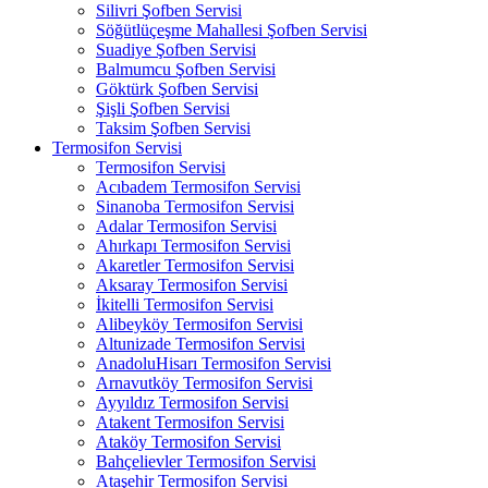
Silivri Şofben Servisi
Söğütlüçeşme Mahallesi Şofben Servisi
Suadiye Şofben Servisi
Balmumcu Şofben Servisi
Göktürk Şofben Servisi
Şişli Şofben Servisi
Taksim Şofben Servisi
Termosifon Servisi
Termosifon Servisi
Acıbadem Termosifon Servisi
Sinanoba Termosifon Servisi
Adalar Termosifon Servisi
Ahırkapı Termosifon Servisi
Akaretler Termosifon Servisi
Aksaray Termosifon Servisi
İkitelli Termosifon Servisi
Alibeyköy Termosifon Servisi
Altunizade Termosifon Servisi
AnadoluHisarı Termosifon Servisi
Arnavutköy Termosifon Servisi
Ayyıldız Termosifon Servisi
Atakent Termosifon Servisi
Ataköy Termosifon Servisi
Bahçelievler Termosifon Servisi
Ataşehir Termosifon Servisi