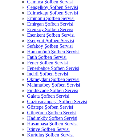
Çamlıca Şofben Servisi
Çengelköy Şofben Servisi
Edirnekapı Şofben Servisi
Eminönü Şofben Servisi
Emirgan Şofben Servisi
Erenköy Şofben Servisi
Esenkent Şofben Servisi
Esenyurt Şofben Servisi
Sefaköy Şofben Servisi
Hamamönü Şofben Servisi
Fatih Şofben Servisi
Fener Şofben Servisi
Fenerbahçe Şofben Servisi
İncirli Şofben Servisi
Okmeydanı Şofben Servisi
Mahmutbey Şofben Servisi
Fındıkzade Şofben Servisi
Galata Şofben Servisi
Gaziosmanpaşa Şofben Servisi
Göztepe Şofben Servisi
Güngören Şofben Servisi
Hadımköy Şofben Servisi
Hasanpaşa Şofben Servisi
İstinye Şofben Servisi
Kurtuluş Şofben Servisi