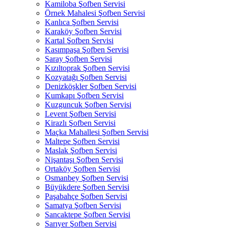
Kamiloba Şofben Servisi
Örnek Mahalesi Şofben Servisi
Kanlıca Şofben Servisi
Karaköy Şofben Servisi
Kartal Şofben Servisi
Kasımpaşa Şofben Servisi
Saray Şofben Servisi
Kızıltoprak Şofben Servisi
Kozyatağı Şofben Servisi
Denizköşkler Şofben Servisi
Kumkapı Şofben Servisi
Kuzguncuk Şofben Servisi
Levent Şofben Servisi
Kirazlı Şofben Servisi
Maçka Mahallesi Şofben Servisi
Maltepe Şofben Servisi
Maslak Şofben Servisi
Nişantaşı Şofben Servisi
Ortaköy Şofben Servisi
Osmanbey Şofben Servisi
Büyükdere Şofben Servisi
Paşabahçe Şofben Servisi
Samatya Şofben Servisi
Sancaktepe Şofben Servisi
Sarıyer Şofben Servisi