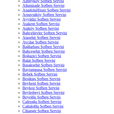
Alibeyköy Şofben Servisi
Altunizade Şofben Servisi
AnadoluHisarı Şofben Servisi
Arnavutköy Şofben Servisi
Ayyıldız Şofben Servisi
Atakent Şofben Servisi
Ataköy Şofben Servisi
Bahçelievler Şofben Servisi
Ataşehir Şofben Servisi
Avcılar Şofben Servisi
Bağlarbaşı Şofben Servisi
Bahçeşehir Şofben Servisi
Boğaziçi Şofben Servisi
Balat Şofben Servisi
Başakşehir Şofben Servisi
Bayrampaşa Şofben Servisi
Bebek Şofben Servisi
Beşiktaş Şofben Servisi
Beykent Şofben Servisi
Beykoz Şofben Servisi
Beylerbeyi Şofben Servisi
Beyoğlu Şofben Servisi
Caferağa Şofben Servisi
Cağaloğlu Şofben Servisi
Cihangir Şofben Servisi