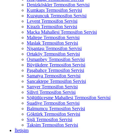
Denizköşkler Termosifon Servisi
Kumkapı Termosifon Servisi
Kuzguncuk Termosifon Servisi
Levent Termosifon Servisi
Kirazlı Termosifon Servisi
Maçka Mahallesi Termosifon Servisi
Maltepe Termosifon Servisi
Maslak Termosifon Servisi
Nişantaşı Termosifon Servisi
Ortaköy Termosifon Servisi
Osmanbey Termosifon Servisi
Büyükdere Termosifon Servisi
Paşabahçe Termosifon Servisi
Samatya Termosifon Servisi
Sancaktepe Termosifon Servisi
Sarıyer Termosifon Servisi
Silivri Termosifon Servisi
Söğütlüçeşme Mahallesi Termosifon Servisi
Suadiye Termosifon Servisi
Balmumcu Termosifon Servisi
Göktürk Termosifon Servisi
Şişli Termosifon Servisi
Taksim Termosifon Servisi
İletişim