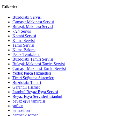
Etiketler
Buzdolabı Servisi
Çamaşır Makinası Servisi
Bulaşık Makinası Servisi
7/24 Servis
Kombi Servisi
Klima Servisi
Tamir Servisi
Klima Bakımı
Petek Temizleme
Buzdolabı Tamiri Servisi
Bulaşık Makinesi Tamiri Servisi
Çamaşır Makinesi Tamiri Servisi
Yedek Parça Hizmetleri
Ticari Soğutma Sistemleri
Buzdolabı Tamiri
Garantili Hizmet
İstanbul Beyaz Eşya Servisi
Beyaz Eşya Servisleri İstanbul
beyaz eşya tamircisi
şofben
termosifon
hermetik şofben