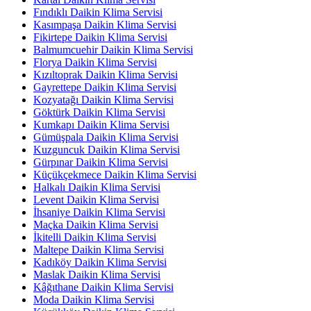
Fındıklı Daikin Klima Servisi
Kasımpaşa Daikin Klima Servisi
Fikirtepe Daikin Klima Servisi
Balmumcuehir Daikin Klima Servisi
Florya Daikin Klima Servisi
Kızıltoprak Daikin Klima Servisi
Gayrettepe Daikin Klima Servisi
Kozyatağı Daikin Klima Servisi
Göktürk Daikin Klima Servisi
Kumkapı Daikin Klima Servisi
Gümüşpala Daikin Klima Servisi
Kuzguncuk Daikin Klima Servisi
Gürpınar Daikin Klima Servisi
Küçükçekmece Daikin Klima Servisi
Halkalı Daikin Klima Servisi
Levent Daikin Klima Servisi
İhsaniye Daikin Klima Servisi
Maçka Daikin Klima Servisi
İkitelli Daikin Klima Servisi
Maltepe Daikin Klima Servisi
Kadıköy Daikin Klima Servisi
Maslak Daikin Klima Servisi
Kâğıthane Daikin Klima Servisi
Moda Daikin Klima Servisi