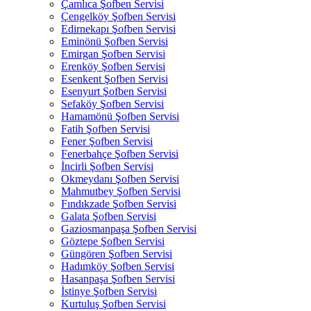
Çamlıca Şofben Servisi
Çengelköy Şofben Servisi
Edirnekapı Şofben Servisi
Eminönü Şofben Servisi
Emirgan Şofben Servisi
Erenköy Şofben Servisi
Esenkent Şofben Servisi
Esenyurt Şofben Servisi
Sefaköy Şofben Servisi
Hamamönü Şofben Servisi
Fatih Şofben Servisi
Fener Şofben Servisi
Fenerbahçe Şofben Servisi
İncirli Şofben Servisi
Okmeydanı Şofben Servisi
Mahmutbey Şofben Servisi
Fındıkzade Şofben Servisi
Galata Şofben Servisi
Gaziosmanpaşa Şofben Servisi
Göztepe Şofben Servisi
Güngören Şofben Servisi
Hadımköy Şofben Servisi
Hasanpaşa Şofben Servisi
İstinye Şofben Servisi
Kurtuluş Şofben Servisi