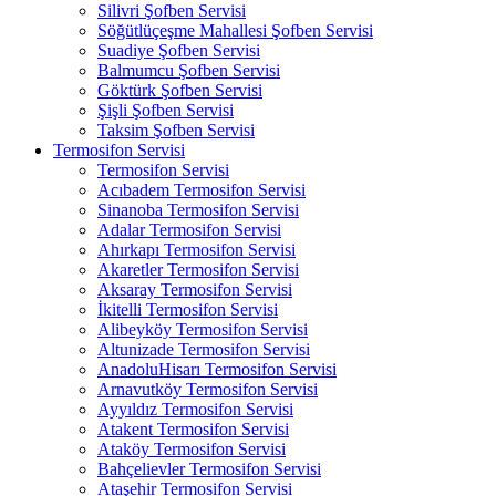
Silivri Şofben Servisi
Söğütlüçeşme Mahallesi Şofben Servisi
Suadiye Şofben Servisi
Balmumcu Şofben Servisi
Göktürk Şofben Servisi
Şişli Şofben Servisi
Taksim Şofben Servisi
Termosifon Servisi
Termosifon Servisi
Acıbadem Termosifon Servisi
Sinanoba Termosifon Servisi
Adalar Termosifon Servisi
Ahırkapı Termosifon Servisi
Akaretler Termosifon Servisi
Aksaray Termosifon Servisi
İkitelli Termosifon Servisi
Alibeyköy Termosifon Servisi
Altunizade Termosifon Servisi
AnadoluHisarı Termosifon Servisi
Arnavutköy Termosifon Servisi
Ayyıldız Termosifon Servisi
Atakent Termosifon Servisi
Ataköy Termosifon Servisi
Bahçelievler Termosifon Servisi
Ataşehir Termosifon Servisi