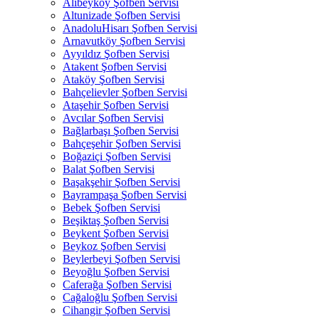
Alibeyköy Şofben Servisi
Altunizade Şofben Servisi
AnadoluHisarı Şofben Servisi
Arnavutköy Şofben Servisi
Ayyıldız Şofben Servisi
Atakent Şofben Servisi
Ataköy Şofben Servisi
Bahçelievler Şofben Servisi
Ataşehir Şofben Servisi
Avcılar Şofben Servisi
Bağlarbaşı Şofben Servisi
Bahçeşehir Şofben Servisi
Boğaziçi Şofben Servisi
Balat Şofben Servisi
Başakşehir Şofben Servisi
Bayrampaşa Şofben Servisi
Bebek Şofben Servisi
Beşiktaş Şofben Servisi
Beykent Şofben Servisi
Beykoz Şofben Servisi
Beylerbeyi Şofben Servisi
Beyoğlu Şofben Servisi
Caferağa Şofben Servisi
Cağaloğlu Şofben Servisi
Cihangir Şofben Servisi