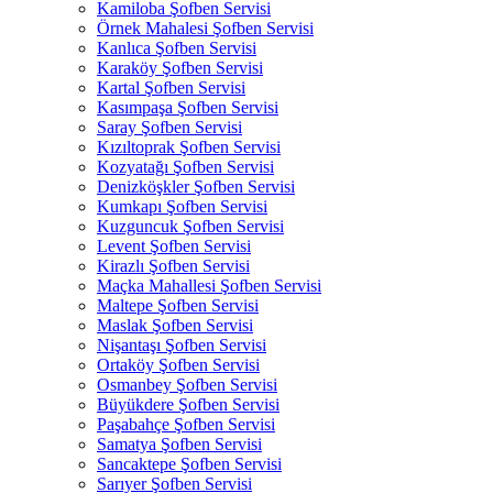
Kamiloba Şofben Servisi
Örnek Mahalesi Şofben Servisi
Kanlıca Şofben Servisi
Karaköy Şofben Servisi
Kartal Şofben Servisi
Kasımpaşa Şofben Servisi
Saray Şofben Servisi
Kızıltoprak Şofben Servisi
Kozyatağı Şofben Servisi
Denizköşkler Şofben Servisi
Kumkapı Şofben Servisi
Kuzguncuk Şofben Servisi
Levent Şofben Servisi
Kirazlı Şofben Servisi
Maçka Mahallesi Şofben Servisi
Maltepe Şofben Servisi
Maslak Şofben Servisi
Nişantaşı Şofben Servisi
Ortaköy Şofben Servisi
Osmanbey Şofben Servisi
Büyükdere Şofben Servisi
Paşabahçe Şofben Servisi
Samatya Şofben Servisi
Sancaktepe Şofben Servisi
Sarıyer Şofben Servisi