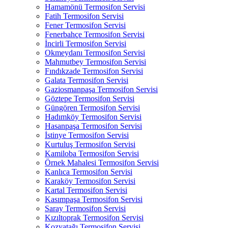
Hamamönü Termosifon Servisi
Fatih Termosifon Servisi
Fener Termosifon Servisi
Fenerbahçe Termosifon Servisi
İncirli Termosifon Servisi
Okmeydanı Termosifon Servisi
Mahmutbey Termosifon Servisi
Fındıkzade Termosifon Servisi
Galata Termosifon Servisi
Gaziosmanpaşa Termosifon Servisi
Göztepe Termosifon Servisi
Güngören Termosifon Servisi
Hadımköy Termosifon Servisi
Hasanpaşa Termosifon Servisi
İstinye Termosifon Servisi
Kurtuluş Termosifon Servisi
Kamiloba Termosifon Servisi
Örnek Mahalesi Termosifon Servisi
Kanlıca Termosifon Servisi
Karaköy Termosifon Servisi
Kartal Termosifon Servisi
Kasımpaşa Termosifon Servisi
Saray Termosifon Servisi
Kızıltoprak Termosifon Servisi
Kozyatağı Termosifon Servisi