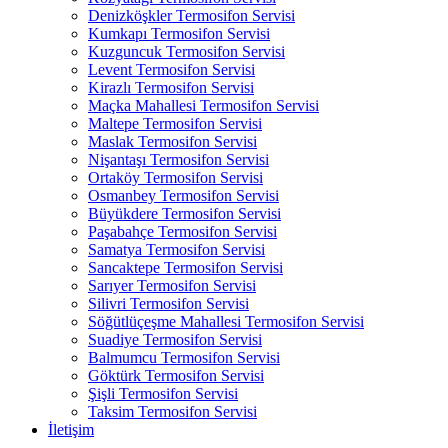
Denizköşkler Termosifon Servisi
Kumkapı Termosifon Servisi
Kuzguncuk Termosifon Servisi
Levent Termosifon Servisi
Kirazlı Termosifon Servisi
Maçka Mahallesi Termosifon Servisi
Maltepe Termosifon Servisi
Maslak Termosifon Servisi
Nişantaşı Termosifon Servisi
Ortaköy Termosifon Servisi
Osmanbey Termosifon Servisi
Büyükdere Termosifon Servisi
Paşabahçe Termosifon Servisi
Samatya Termosifon Servisi
Sancaktepe Termosifon Servisi
Sarıyer Termosifon Servisi
Silivri Termosifon Servisi
Söğütlüçeşme Mahallesi Termosifon Servisi
Suadiye Termosifon Servisi
Balmumcu Termosifon Servisi
Göktürk Termosifon Servisi
Şişli Termosifon Servisi
Taksim Termosifon Servisi
İletişim