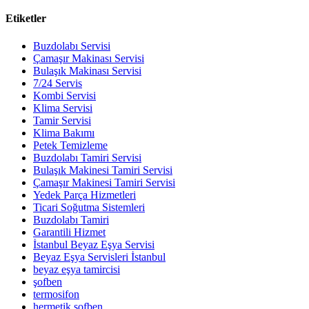
Etiketler
Buzdolabı Servisi
Çamaşır Makinası Servisi
Bulaşık Makinası Servisi
7/24 Servis
Kombi Servisi
Klima Servisi
Tamir Servisi
Klima Bakımı
Petek Temizleme
Buzdolabı Tamiri Servisi
Bulaşık Makinesi Tamiri Servisi
Çamaşır Makinesi Tamiri Servisi
Yedek Parça Hizmetleri
Ticari Soğutma Sistemleri
Buzdolabı Tamiri
Garantili Hizmet
İstanbul Beyaz Eşya Servisi
Beyaz Eşya Servisleri İstanbul
beyaz eşya tamircisi
şofben
termosifon
hermetik şofben