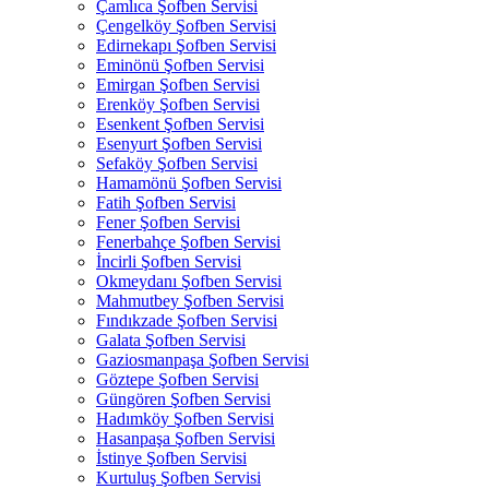
Çamlıca Şofben Servisi
Çengelköy Şofben Servisi
Edirnekapı Şofben Servisi
Eminönü Şofben Servisi
Emirgan Şofben Servisi
Erenköy Şofben Servisi
Esenkent Şofben Servisi
Esenyurt Şofben Servisi
Sefaköy Şofben Servisi
Hamamönü Şofben Servisi
Fatih Şofben Servisi
Fener Şofben Servisi
Fenerbahçe Şofben Servisi
İncirli Şofben Servisi
Okmeydanı Şofben Servisi
Mahmutbey Şofben Servisi
Fındıkzade Şofben Servisi
Galata Şofben Servisi
Gaziosmanpaşa Şofben Servisi
Göztepe Şofben Servisi
Güngören Şofben Servisi
Hadımköy Şofben Servisi
Hasanpaşa Şofben Servisi
İstinye Şofben Servisi
Kurtuluş Şofben Servisi