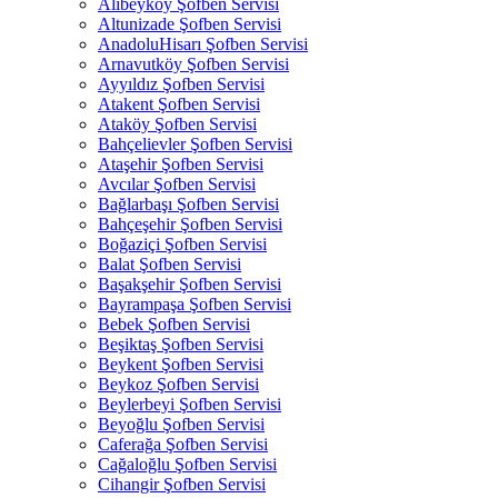
Alibeyköy Şofben Servisi
Altunizade Şofben Servisi
AnadoluHisarı Şofben Servisi
Arnavutköy Şofben Servisi
Ayyıldız Şofben Servisi
Atakent Şofben Servisi
Ataköy Şofben Servisi
Bahçelievler Şofben Servisi
Ataşehir Şofben Servisi
Avcılar Şofben Servisi
Bağlarbaşı Şofben Servisi
Bahçeşehir Şofben Servisi
Boğaziçi Şofben Servisi
Balat Şofben Servisi
Başakşehir Şofben Servisi
Bayrampaşa Şofben Servisi
Bebek Şofben Servisi
Beşiktaş Şofben Servisi
Beykent Şofben Servisi
Beykoz Şofben Servisi
Beylerbeyi Şofben Servisi
Beyoğlu Şofben Servisi
Caferağa Şofben Servisi
Cağaloğlu Şofben Servisi
Cihangir Şofben Servisi