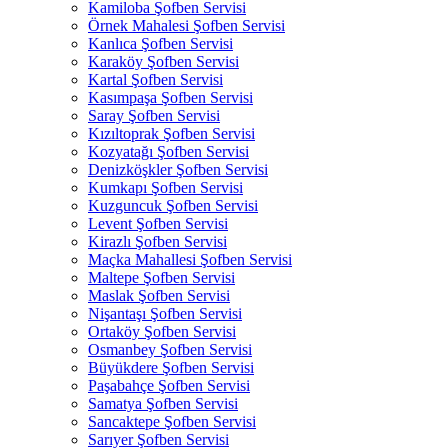
Kamiloba Şofben Servisi
Örnek Mahalesi Şofben Servisi
Kanlıca Şofben Servisi
Karaköy Şofben Servisi
Kartal Şofben Servisi
Kasımpaşa Şofben Servisi
Saray Şofben Servisi
Kızıltoprak Şofben Servisi
Kozyatağı Şofben Servisi
Denizköşkler Şofben Servisi
Kumkapı Şofben Servisi
Kuzguncuk Şofben Servisi
Levent Şofben Servisi
Kirazlı Şofben Servisi
Maçka Mahallesi Şofben Servisi
Maltepe Şofben Servisi
Maslak Şofben Servisi
Nişantaşı Şofben Servisi
Ortaköy Şofben Servisi
Osmanbey Şofben Servisi
Büyükdere Şofben Servisi
Paşabahçe Şofben Servisi
Samatya Şofben Servisi
Sancaktepe Şofben Servisi
Sarıyer Şofben Servisi