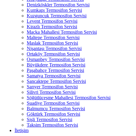
Denizköşkler Termosifon Servisi
Kumkapı Termosifon Servisi
Kuzguncuk Termosifon Servisi
Levent Termosifon Servisi
Kirazlı Termosifon Servisi
Maçka Mahallesi Termosifon Servisi
Maltepe Termosifon Servisi
Maslak Termosifon Servisi
Nişantaşı Termosifon Servisi
Ortaköy Termosifon Servisi
Osmanbey Termosifon Servisi
Büyükdere Termosifon Servisi
Paşabahçe Termosifon Servisi
Samatya Termosifon Servisi
Sancaktepe Termosifon Servisi
Sarıyer Termosifon Servisi
Silivri Termosifon Servisi
Söğütlüçeşme Mahallesi Termosifon Servisi
Suadiye Termosifon Servisi
Balmumcu Termosifon Servisi
Göktürk Termosifon Servisi
Şişli Termosifon Servisi
Taksim Termosifon Servisi
İletişim