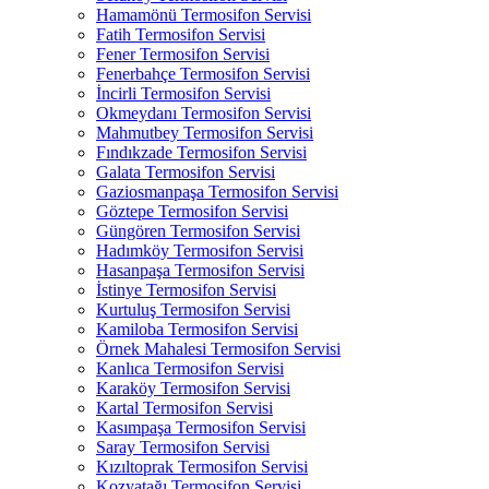
Hamamönü Termosifon Servisi
Fatih Termosifon Servisi
Fener Termosifon Servisi
Fenerbahçe Termosifon Servisi
İncirli Termosifon Servisi
Okmeydanı Termosifon Servisi
Mahmutbey Termosifon Servisi
Fındıkzade Termosifon Servisi
Galata Termosifon Servisi
Gaziosmanpaşa Termosifon Servisi
Göztepe Termosifon Servisi
Güngören Termosifon Servisi
Hadımköy Termosifon Servisi
Hasanpaşa Termosifon Servisi
İstinye Termosifon Servisi
Kurtuluş Termosifon Servisi
Kamiloba Termosifon Servisi
Örnek Mahalesi Termosifon Servisi
Kanlıca Termosifon Servisi
Karaköy Termosifon Servisi
Kartal Termosifon Servisi
Kasımpaşa Termosifon Servisi
Saray Termosifon Servisi
Kızıltoprak Termosifon Servisi
Kozyatağı Termosifon Servisi