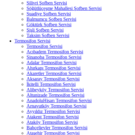
Silivri Şofben Servisi
Söğütlüçeşme Mahallesi Şofben Servisi
Suadiye Şofben Servisi
Balmumcu Şofben Servisi
Göktürk Şofben Servisi
Şişli Şofben Servisi
Taksim Şofben Servisi
Termosifon Servisi
Termosifon Servisi
Acıbadem Termosifon Servisi
Sinanoba Termosifon Servisi
Adalar Termosifon Servisi
Ahırkapı Termosifon Servisi
Akaretler Termosifon Servisi
Aksaray Termosifon Servisi
İkitelli Termosifon Servisi
Alibeyköy Termosifon Servisi
Altunizade Termosifon Servisi
AnadoluHisarı Termosifon Servisi
Arnavutköy Termosifon Servisi
Ayyıldız Termosifon Servisi
Atakent Termosifon Servisi
Ataköy Termosifon Servisi
Bahçelievler Termosifon Servisi
Ataşehir Termosifon Servisi