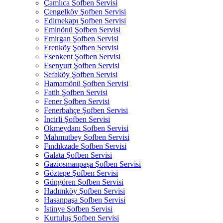
Çamlıca Şofben Servisi
Çengelköy Şofben Servisi
Edirnekapı Şofben Servisi
Eminönü Şofben Servisi
Emirgan Şofben Servisi
Erenköy Şofben Servisi
Esenkent Şofben Servisi
Esenyurt Şofben Servisi
Sefaköy Şofben Servisi
Hamamönü Şofben Servisi
Fatih Şofben Servisi
Fener Şofben Servisi
Fenerbahçe Şofben Servisi
İncirli Şofben Servisi
Okmeydanı Şofben Servisi
Mahmutbey Şofben Servisi
Fındıkzade Şofben Servisi
Galata Şofben Servisi
Gaziosmanpaşa Şofben Servisi
Göztepe Şofben Servisi
Güngören Şofben Servisi
Hadımköy Şofben Servisi
Hasanpaşa Şofben Servisi
İstinye Şofben Servisi
Kurtuluş Şofben Servisi