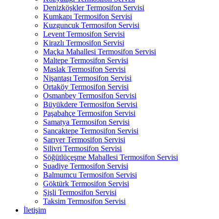
Denizköşkler Termosifon Servisi
Kumkapı Termosifon Servisi
Kuzguncuk Termosifon Servisi
Levent Termosifon Servisi
Kirazlı Termosifon Servisi
Maçka Mahallesi Termosifon Servisi
Maltepe Termosifon Servisi
Maslak Termosifon Servisi
Nişantaşı Termosifon Servisi
Ortaköy Termosifon Servisi
Osmanbey Termosifon Servisi
Büyükdere Termosifon Servisi
Paşabahçe Termosifon Servisi
Samatya Termosifon Servisi
Sancaktepe Termosifon Servisi
Sarıyer Termosifon Servisi
Silivri Termosifon Servisi
Söğütlüçeşme Mahallesi Termosifon Servisi
Suadiye Termosifon Servisi
Balmumcu Termosifon Servisi
Göktürk Termosifon Servisi
Şişli Termosifon Servisi
Taksim Termosifon Servisi
İletişim