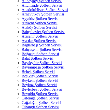
Alibeyköy Şofben Servisi
Altunizade Şofben Servisi
AnadoluHisarı Şofben Servisi
Arnavutköy Şofben Servisi
Ayyıldız Şofben Servisi
Atakent Şofben Servisi
Ataköy Şofben Servisi
Bahçelievler Şofben Servisi
Ataşehir Şofben Servisi
Avcılar Şofben Servisi
Bağlarbaşı Şofben Servisi
Bahçeşehir Şofben Servisi
Boğaziçi Şofben Servisi
Balat Şofben Servisi
Başakşehir Şofben Servisi
Bayrampaşa Şofben Servisi
Bebek Şofben Servisi
Beşiktaş Şofben Servisi
Beykent Şofben Servisi
Beykoz Şofben Servisi
Beylerbeyi Şofben Servisi
Beyoğlu Şofben Servisi
Caferağa Şofben Servisi
Cağaloğlu Şofben Servisi
Cihangir Şofben Servisi