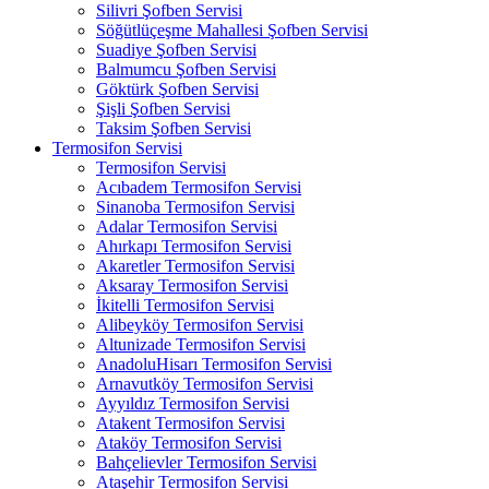
Silivri Şofben Servisi
Söğütlüçeşme Mahallesi Şofben Servisi
Suadiye Şofben Servisi
Balmumcu Şofben Servisi
Göktürk Şofben Servisi
Şişli Şofben Servisi
Taksim Şofben Servisi
Termosifon Servisi
Termosifon Servisi
Acıbadem Termosifon Servisi
Sinanoba Termosifon Servisi
Adalar Termosifon Servisi
Ahırkapı Termosifon Servisi
Akaretler Termosifon Servisi
Aksaray Termosifon Servisi
İkitelli Termosifon Servisi
Alibeyköy Termosifon Servisi
Altunizade Termosifon Servisi
AnadoluHisarı Termosifon Servisi
Arnavutköy Termosifon Servisi
Ayyıldız Termosifon Servisi
Atakent Termosifon Servisi
Ataköy Termosifon Servisi
Bahçelievler Termosifon Servisi
Ataşehir Termosifon Servisi