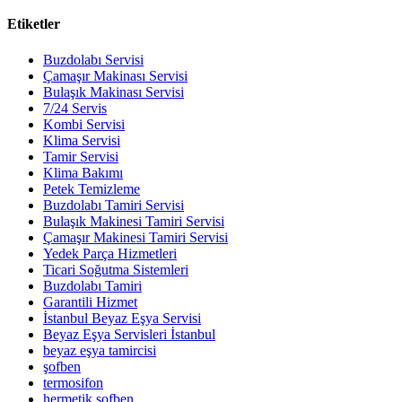
Etiketler
Buzdolabı Servisi
Çamaşır Makinası Servisi
Bulaşık Makinası Servisi
7/24 Servis
Kombi Servisi
Klima Servisi
Tamir Servisi
Klima Bakımı
Petek Temizleme
Buzdolabı Tamiri Servisi
Bulaşık Makinesi Tamiri Servisi
Çamaşır Makinesi Tamiri Servisi
Yedek Parça Hizmetleri
Ticari Soğutma Sistemleri
Buzdolabı Tamiri
Garantili Hizmet
İstanbul Beyaz Eşya Servisi
Beyaz Eşya Servisleri İstanbul
beyaz eşya tamircisi
şofben
termosifon
hermetik şofben