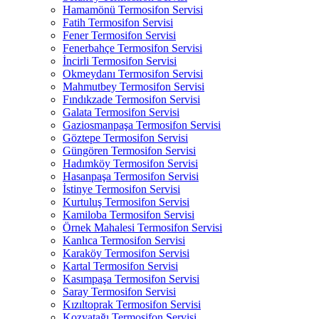
Hamamönü Termosifon Servisi
Fatih Termosifon Servisi
Fener Termosifon Servisi
Fenerbahçe Termosifon Servisi
İncirli Termosifon Servisi
Okmeydanı Termosifon Servisi
Mahmutbey Termosifon Servisi
Fındıkzade Termosifon Servisi
Galata Termosifon Servisi
Gaziosmanpaşa Termosifon Servisi
Göztepe Termosifon Servisi
Güngören Termosifon Servisi
Hadımköy Termosifon Servisi
Hasanpaşa Termosifon Servisi
İstinye Termosifon Servisi
Kurtuluş Termosifon Servisi
Kamiloba Termosifon Servisi
Örnek Mahalesi Termosifon Servisi
Kanlıca Termosifon Servisi
Karaköy Termosifon Servisi
Kartal Termosifon Servisi
Kasımpaşa Termosifon Servisi
Saray Termosifon Servisi
Kızıltoprak Termosifon Servisi
Kozyatağı Termosifon Servisi