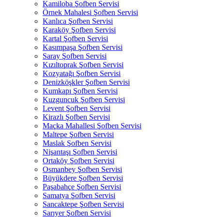
Kamiloba Şofben Servisi
Örnek Mahalesi Şofben Servisi
Kanlıca Şofben Servisi
Karaköy Şofben Servisi
Kartal Şofben Servisi
Kasımpaşa Şofben Servisi
Saray Şofben Servisi
Kızıltoprak Şofben Servisi
Kozyatağı Şofben Servisi
Denizköşkler Şofben Servisi
Kumkapı Şofben Servisi
Kuzguncuk Şofben Servisi
Levent Şofben Servisi
Kirazlı Şofben Servisi
Maçka Mahallesi Şofben Servisi
Maltepe Şofben Servisi
Maslak Şofben Servisi
Nişantaşı Şofben Servisi
Ortaköy Şofben Servisi
Osmanbey Şofben Servisi
Büyükdere Şofben Servisi
Paşabahçe Şofben Servisi
Samatya Şofben Servisi
Sancaktepe Şofben Servisi
Sarıyer Şofben Servisi