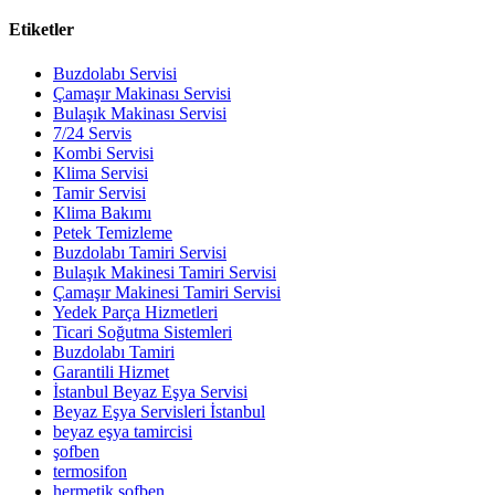
Etiketler
Buzdolabı Servisi
Çamaşır Makinası Servisi
Bulaşık Makinası Servisi
7/24 Servis
Kombi Servisi
Klima Servisi
Tamir Servisi
Klima Bakımı
Petek Temizleme
Buzdolabı Tamiri Servisi
Bulaşık Makinesi Tamiri Servisi
Çamaşır Makinesi Tamiri Servisi
Yedek Parça Hizmetleri
Ticari Soğutma Sistemleri
Buzdolabı Tamiri
Garantili Hizmet
İstanbul Beyaz Eşya Servisi
Beyaz Eşya Servisleri İstanbul
beyaz eşya tamircisi
şofben
termosifon
hermetik şofben