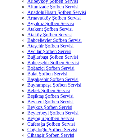
Alibeyköy Şofben Servisi
Altunizade Şofben Servisi
AnadoluHisarı Şofben Servisi
Arnavutköy Şofben Servisi
Ayyıldız Şofben Servisi
Atakent Şofben Servisi
Ataköy Şofben Servisi
Bahçelievler Şofben Servisi
Ataşehir Şofben Servisi
Avcılar Şofben Servisi
Bağlarbaşı Şofben Servisi
Bahçeşehir Şofben Servisi
Boğaziçi Şofben Servisi
Balat Şofben Servisi
Başakşehir Şofben Servisi
Bayrampaşa Şofben Servisi
Bebek Şofben Servisi
Beşiktaş Şofben Servisi
Beykent Şofben Servisi
Beykoz Şofben Servisi
Beylerbeyi Şofben Servisi
Beyoğlu Şofben Servisi
Caferağa Şofben Servisi
Cağaloğlu Şofben Servisi
Cihangir Şofben Servisi