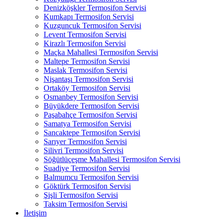
Denizköşkler Termosifon Servisi
Kumkapı Termosifon Servisi
Kuzguncuk Termosifon Servisi
Levent Termosifon Servisi
Kirazlı Termosifon Servisi
Maçka Mahallesi Termosifon Servisi
Maltepe Termosifon Servisi
Maslak Termosifon Servisi
Nişantaşı Termosifon Servisi
Ortaköy Termosifon Servisi
Osmanbey Termosifon Servisi
Büyükdere Termosifon Servisi
Paşabahçe Termosifon Servisi
Samatya Termosifon Servisi
Sancaktepe Termosifon Servisi
Sarıyer Termosifon Servisi
Silivri Termosifon Servisi
Söğütlüçeşme Mahallesi Termosifon Servisi
Suadiye Termosifon Servisi
Balmumcu Termosifon Servisi
Göktürk Termosifon Servisi
Şişli Termosifon Servisi
Taksim Termosifon Servisi
İletişim