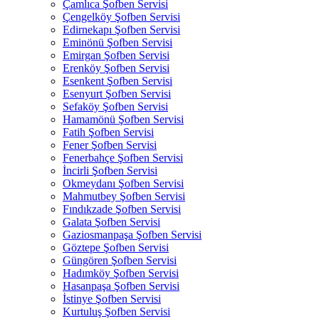
Çamlıca Şofben Servisi
Çengelköy Şofben Servisi
Edirnekapı Şofben Servisi
Eminönü Şofben Servisi
Emirgan Şofben Servisi
Erenköy Şofben Servisi
Esenkent Şofben Servisi
Esenyurt Şofben Servisi
Sefaköy Şofben Servisi
Hamamönü Şofben Servisi
Fatih Şofben Servisi
Fener Şofben Servisi
Fenerbahçe Şofben Servisi
İncirli Şofben Servisi
Okmeydanı Şofben Servisi
Mahmutbey Şofben Servisi
Fındıkzade Şofben Servisi
Galata Şofben Servisi
Gaziosmanpaşa Şofben Servisi
Göztepe Şofben Servisi
Güngören Şofben Servisi
Hadımköy Şofben Servisi
Hasanpaşa Şofben Servisi
İstinye Şofben Servisi
Kurtuluş Şofben Servisi