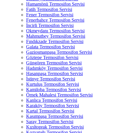
Hamamönü Termosifon Servisi
Fatih Termosifon Servisi
Fener Termosifon Servisi
Fenerbahçe Termosifon Servisi
İncirli Termosifon Servisi
Okmeydanı Termosifon Servisi
Mahmutbey Termosifon Servisi
Fındıkzade Termosifon Servisi
Galata Termosifon Servisi
Gaziosmanpaşa Termosifon Servisi
Göztepe Termosifon Servisi
Güngören Termosifon Servisi
Hadımköy Termosifon Servisi
Hasanpaşa Termosifon Servisi
İstinye Termosifon Servisi
Kurtuluş Termosifon Servisi
Kamiloba Termosifon Servisi
Örnek Mahalesi Termosifon Servisi
Kanlıca Termosifon Servisi
Karaköy Termosifon Servisi
Kartal Termosifon Servisi
Kasımpaşa Termosifon Servisi
Saray Termosifon Servisi
Kızıltoprak Termosifon Servisi
Kozyatağı Termosifon Servisi