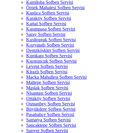
Kamiloba Şofben Servisi
Örnek Mahalesi Şofben Servisi
Kanlıca Şofben Servisi
Karaköy Şofben Servisi
Kartal Şofben Servisi
Kasımpaşa Şofben Servisi
Saray Şofben Servisi
Kızıltoprak Şofben Servisi
Kozyatağı Şofben Servisi
Denizköşkler Şofben Servisi
Kumkapı Şofben Servisi
Kuzguncuk Şofben Servisi
Levent Şofben Servisi
Kirazlı Şofben Servisi
Maçka Mahallesi Şofben Servisi
Maltepe Şofben Servisi
Maslak Şofben Servisi
Nişantaşı Şofben Servisi
Ortaköy Şofben Servisi
Osmanbey Şofben Servisi
Büyükdere Şofben Servisi
Paşabahçe Şofben Servisi
Samatya Şofben Servisi
Sancaktepe Şofben Servisi
Sarıyer Şofben Servisi