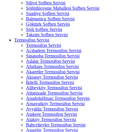
Silivri Şofben Servisi
Söğütlüçeşme Mahallesi Şofben Servisi
Suadiye Şofben Servisi
Balmumcu Şofben Servisi
Göktürk Şofben Servisi
Şişli Şofben Servisi
Taksim Şofben Servisi
Termosifon Servisi
Termosifon Servisi
Acıbadem Termosifon Servisi
Sinanoba Termosifon Servisi
Adalar Termosifon Servisi
Ahırkapı Termosifon Servisi
Akaretler Termosifon Servisi
Aksaray Termosifon Servisi
İkitelli Termosifon Servisi
Alibeyköy Termosifon Servisi
Altunizade Termosifon Servisi
AnadoluHisarı Termosifon Servisi
Arnavutköy Termosifon Servisi
Ayyıldız Termosifon Servisi
Atakent Termosifon Servisi
Ataköy Termosifon Servisi
Bahçelievler Termosifon Servisi
Ataşehir Termosifon Servisi