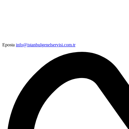
Eposta
info@istanbulgenelservisi.com.tr