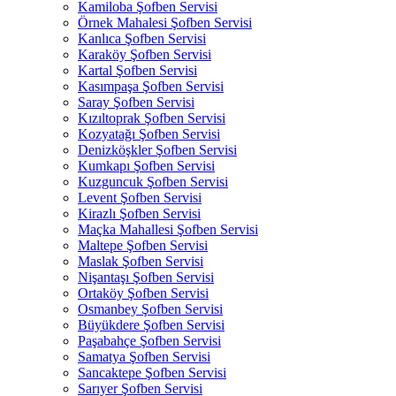
Kamiloba Şofben Servisi
Örnek Mahalesi Şofben Servisi
Kanlıca Şofben Servisi
Karaköy Şofben Servisi
Kartal Şofben Servisi
Kasımpaşa Şofben Servisi
Saray Şofben Servisi
Kızıltoprak Şofben Servisi
Kozyatağı Şofben Servisi
Denizköşkler Şofben Servisi
Kumkapı Şofben Servisi
Kuzguncuk Şofben Servisi
Levent Şofben Servisi
Kirazlı Şofben Servisi
Maçka Mahallesi Şofben Servisi
Maltepe Şofben Servisi
Maslak Şofben Servisi
Nişantaşı Şofben Servisi
Ortaköy Şofben Servisi
Osmanbey Şofben Servisi
Büyükdere Şofben Servisi
Paşabahçe Şofben Servisi
Samatya Şofben Servisi
Sancaktepe Şofben Servisi
Sarıyer Şofben Servisi