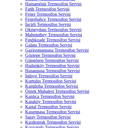
Hamamönü Termosifon Servisi
Fatih Termosifon Servisi
Fener Termosifon Servisi
Fenerbahçe Termosifon Servisi
İncirli Termosifon Servisi
Okmeydanı Termosifon Servisi
Mahmutbey Termosifon Servisi
Fındıkzade Termosifon Servisi
Galata Termosifon Servisi
Gaziosmanpaşa Termosifon Servisi
Göztepe Termosifon Servisi
Güngören Termosifon Servisi
Hadımköy Termosifon Servisi
Hasanpaşa Termosifon Servisi
İstinye Termosifon Servisi
Kurtuluş Termosifon Servisi
Kamiloba Termosifon Servisi
Örnek Mahalesi Termosifon Servisi
Kanlıca Termosifon Servisi
Karaköy Termosifon Servisi
Kartal Termosifon Servisi
Kasımpaşa Termosifon Servisi
Saray Termosifon Servisi
Kızıltoprak Termosifon Servisi
Kozyatağı Termosifon Servisi