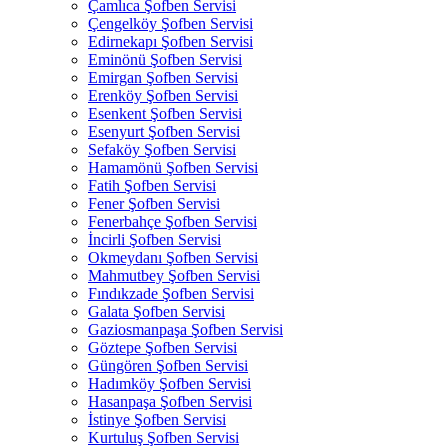
Çamlıca Şofben Servisi
Çengelköy Şofben Servisi
Edirnekapı Şofben Servisi
Eminönü Şofben Servisi
Emirgan Şofben Servisi
Erenköy Şofben Servisi
Esenkent Şofben Servisi
Esenyurt Şofben Servisi
Sefaköy Şofben Servisi
Hamamönü Şofben Servisi
Fatih Şofben Servisi
Fener Şofben Servisi
Fenerbahçe Şofben Servisi
İncirli Şofben Servisi
Okmeydanı Şofben Servisi
Mahmutbey Şofben Servisi
Fındıkzade Şofben Servisi
Galata Şofben Servisi
Gaziosmanpaşa Şofben Servisi
Göztepe Şofben Servisi
Güngören Şofben Servisi
Hadımköy Şofben Servisi
Hasanpaşa Şofben Servisi
İstinye Şofben Servisi
Kurtuluş Şofben Servisi