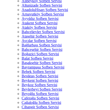
Alibeyköy Şofben Servisi
Altunizade Şofben Servisi
AnadoluHisarı Şofben Servisi
Arnavutköy Şofben Servisi
Ayyıldız Şofben Servisi
Atakent Şofben Servisi
Ataköy Şofben Servisi
Bahçelievler Şofben Servisi
Ataşehir Şofben Servisi
Avcılar Şofben Servisi
Bağlarbaşı Şofben Servisi
Bahçeşehir Şofben Servisi
Boğaziçi Şofben Servisi
Balat Şofben Servisi
Başakşehir Şofben Servisi
Bayrampaşa Şofben Servisi
Bebek Şofben Servisi
Beşiktaş Şofben Servisi
Beykent Şofben Servisi
Beykoz Şofben Servisi
Beylerbeyi Şofben Servisi
Beyoğlu Şofben Servisi
Caferağa Şofben Servisi
Cağaloğlu Şofben Servisi
Cihangir Şofben Servisi