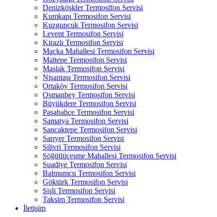
Denizköşkler Termosifon Servisi
Kumkapı Termosifon Servisi
Kuzguncuk Termosifon Servisi
Levent Termosifon Servisi
Kirazlı Termosifon Servisi
Maçka Mahallesi Termosifon Servisi
Maltepe Termosifon Servisi
Maslak Termosifon Servisi
Nişantaşı Termosifon Servisi
Ortaköy Termosifon Servisi
Osmanbey Termosifon Servisi
Büyükdere Termosifon Servisi
Paşabahçe Termosifon Servisi
Samatya Termosifon Servisi
Sancaktepe Termosifon Servisi
Sarıyer Termosifon Servisi
Silivri Termosifon Servisi
Söğütlüçeşme Mahallesi Termosifon Servisi
Suadiye Termosifon Servisi
Balmumcu Termosifon Servisi
Göktürk Termosifon Servisi
Şişli Termosifon Servisi
Taksim Termosifon Servisi
İletişim