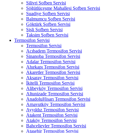
Silivri Şofben Servisi
Söğütlüçeşme Mahallesi Şofben Servisi
Suadiye Şofben Servisi
Balmumcu Şofben Servisi
Göktürk Şofben Servisi
Şişli Şofben Servisi
Taksim Şofben Servisi
Termosifon Servisi
Termosifon Servisi
Acıbadem Termosifon Servisi
Sinanoba Termosifon Servisi
Adalar Termosifon Servisi
Ahırkapı Termosifon Servisi
Akaretler Termosifon Servisi
Aksaray Termosifon Servisi
İkitelli Termosifon Servisi
Alibeyköy Termosifon Servisi
Altunizade Termosifon Servisi
AnadoluHisarı Termosifon Servisi
Arnavutköy Termosifon Servisi
Ayyıldız Termosifon Servisi
Atakent Termosifon Servisi
Ataköy Termosifon Servisi
Bahçelievler Termosifon Servisi
Ataşehir Termosifon Servisi