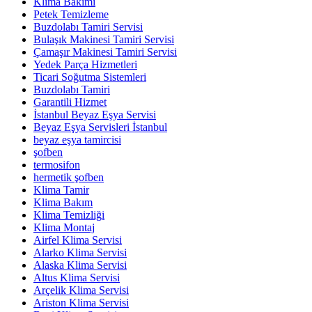
Klima Bakımı
Petek Temizleme
Buzdolabı Tamiri Servisi
Bulaşık Makinesi Tamiri Servisi
Çamaşır Makinesi Tamiri Servisi
Yedek Parça Hizmetleri
Ticari Soğutma Sistemleri
Buzdolabı Tamiri
Garantili Hizmet
İstanbul Beyaz Eşya Servisi
Beyaz Eşya Servisleri İstanbul
beyaz eşya tamircisi
şofben
termosifon
hermetik şofben
Klima Tamir
Klima Bakım
Klima Temizliği
Klima Montaj
Airfel Klima Servisi
Alarko Klima Servisi
Alaska Klima Servisi
Altus Klima Servisi
Arçelik Klima Servisi
Ariston Klima Servisi