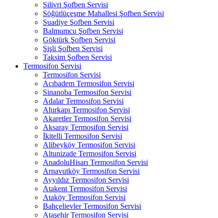
Silivri Şofben Servisi
Söğütlüçeşme Mahallesi Şofben Servisi
Suadiye Şofben Servisi
Balmumcu Şofben Servisi
Göktürk Şofben Servisi
Şişli Şofben Servisi
Taksim Şofben Servisi
Termosifon Servisi
Termosifon Servisi
Acıbadem Termosifon Servisi
Sinanoba Termosifon Servisi
Adalar Termosifon Servisi
Ahırkapı Termosifon Servisi
Akaretler Termosifon Servisi
Aksaray Termosifon Servisi
İkitelli Termosifon Servisi
Alibeyköy Termosifon Servisi
Altunizade Termosifon Servisi
AnadoluHisarı Termosifon Servisi
Arnavutköy Termosifon Servisi
Ayyıldız Termosifon Servisi
Atakent Termosifon Servisi
Ataköy Termosifon Servisi
Bahçelievler Termosifon Servisi
Ataşehir Termosifon Servisi