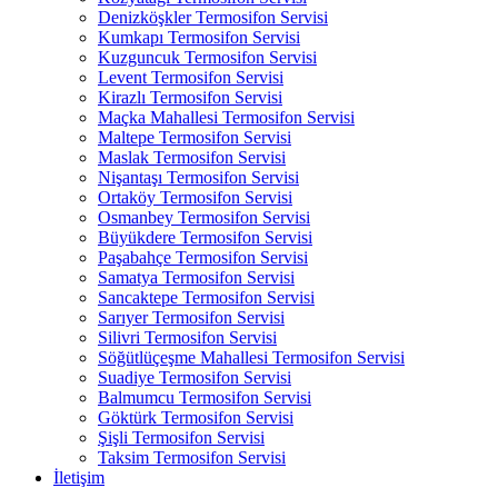
Denizköşkler Termosifon Servisi
Kumkapı Termosifon Servisi
Kuzguncuk Termosifon Servisi
Levent Termosifon Servisi
Kirazlı Termosifon Servisi
Maçka Mahallesi Termosifon Servisi
Maltepe Termosifon Servisi
Maslak Termosifon Servisi
Nişantaşı Termosifon Servisi
Ortaköy Termosifon Servisi
Osmanbey Termosifon Servisi
Büyükdere Termosifon Servisi
Paşabahçe Termosifon Servisi
Samatya Termosifon Servisi
Sancaktepe Termosifon Servisi
Sarıyer Termosifon Servisi
Silivri Termosifon Servisi
Söğütlüçeşme Mahallesi Termosifon Servisi
Suadiye Termosifon Servisi
Balmumcu Termosifon Servisi
Göktürk Termosifon Servisi
Şişli Termosifon Servisi
Taksim Termosifon Servisi
İletişim