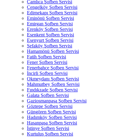
Çamlıca Şofben Servisi
Çengelköy Şofben Servisi
Edirnekapı Şofben Servisi
Eminönü Şofben Servisi
Emirgan Şofben Servisi
Erenköy Şofben Servisi
Esenkent Şofben Servisi
Esenyurt Şofben Servisi
Sefaköy Şofben Servisi
Hamamönü Şofben Servisi
Fatih Şofben Servisi
Fener Şofben Servisi
Fenerbahçe Şofben Servisi
İncirli Şofben Servisi
Okmeydanı Şofben Servisi
Mahmutbey Şofben Servisi
Fındıkzade Şofben Servisi
Galata Şofben Servisi
Gaziosmanpaşa Şofben Servisi
Göztepe Şofben Servisi
Güngören Şofben Servisi
Hadımköy Şofben Servisi
Hasanpaşa Şofben Servisi
İstinye Şofben Servisi
Kurtuluş Şofben Servisi