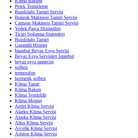
Klima Bakımı
Petek Temizleme
Buzdolabı Tamiri Servisi
Bulaşık Makinesi Tamiri Servisi
Çamaşır Makinesi Tamiri Servisi
Yedek Parça Hizmetleri
Ticari Soğutma Sistemleri
Buzdolabı Tamiri
Garantili Hizmet
İstanbul Beyaz Eşya Servisi
Beyaz Eşya Servisleri İstanbul
beyaz eşya tamircisi
şofben
termosifon
hermetik şofben
Klima Tamir
Klima Bakım
Klima Temizliği
Klima Montaj
Airfel Klima Servisi
Alarko Klima Servisi
Alaska Klima Servisi
Altus Klima Servisi
Arçelik Klima Servisi
Ariston Klima Servisi