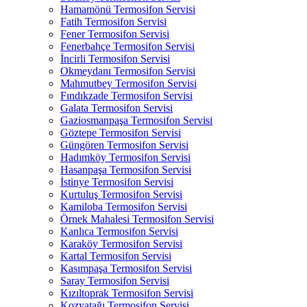
Hamamönü Termosifon Servisi
Fatih Termosifon Servisi
Fener Termosifon Servisi
Fenerbahçe Termosifon Servisi
İncirli Termosifon Servisi
Okmeydanı Termosifon Servisi
Mahmutbey Termosifon Servisi
Fındıkzade Termosifon Servisi
Galata Termosifon Servisi
Gaziosmanpaşa Termosifon Servisi
Göztepe Termosifon Servisi
Güngören Termosifon Servisi
Hadımköy Termosifon Servisi
Hasanpaşa Termosifon Servisi
İstinye Termosifon Servisi
Kurtuluş Termosifon Servisi
Kamiloba Termosifon Servisi
Örnek Mahalesi Termosifon Servisi
Kanlıca Termosifon Servisi
Karaköy Termosifon Servisi
Kartal Termosifon Servisi
Kasımpaşa Termosifon Servisi
Saray Termosifon Servisi
Kızıltoprak Termosifon Servisi
Kozyatağı Termosifon Servisi