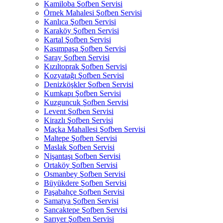
Kamiloba Şofben Servisi
Örnek Mahalesi Şofben Servisi
Kanlıca Şofben Servisi
Karaköy Şofben Servisi
Kartal Şofben Servisi
Kasımpaşa Şofben Servisi
Saray Şofben Servisi
Kızıltoprak Şofben Servisi
Kozyatağı Şofben Servisi
Denizköşkler Şofben Servisi
Kumkapı Şofben Servisi
Kuzguncuk Şofben Servisi
Levent Şofben Servisi
Kirazlı Şofben Servisi
Maçka Mahallesi Şofben Servisi
Maltepe Şofben Servisi
Maslak Şofben Servisi
Nişantaşı Şofben Servisi
Ortaköy Şofben Servisi
Osmanbey Şofben Servisi
Büyükdere Şofben Servisi
Paşabahçe Şofben Servisi
Samatya Şofben Servisi
Sancaktepe Şofben Servisi
Sarıyer Şofben Servisi