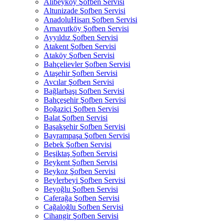
Alibeyköy Şofben Servisi
Altunizade Şofben Servisi
AnadoluHisarı Şofben Servisi
Arnavutköy Şofben Servisi
Ayyıldız Şofben Servisi
Atakent Şofben Servisi
Ataköy Şofben Servisi
Bahçelievler Şofben Servisi
Ataşehir Şofben Servisi
Avcılar Şofben Servisi
Bağlarbaşı Şofben Servisi
Bahçeşehir Şofben Servisi
Boğaziçi Şofben Servisi
Balat Şofben Servisi
Başakşehir Şofben Servisi
Bayrampaşa Şofben Servisi
Bebek Şofben Servisi
Beşiktaş Şofben Servisi
Beykent Şofben Servisi
Beykoz Şofben Servisi
Beylerbeyi Şofben Servisi
Beyoğlu Şofben Servisi
Caferağa Şofben Servisi
Cağaloğlu Şofben Servisi
Cihangir Şofben Servisi