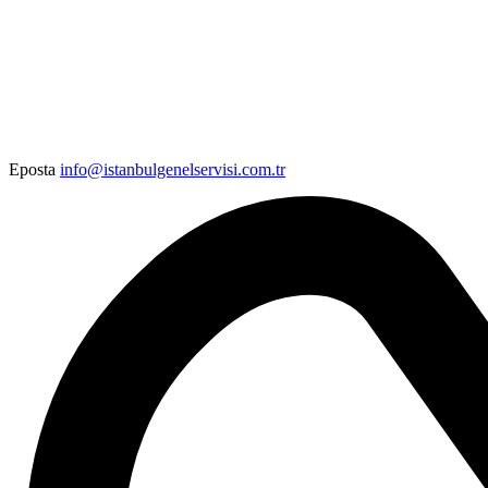
Eposta
info@istanbulgenelservisi.com.tr