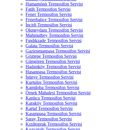
Hamamönü Termosifon Servisi
Fatih Termosifon Servisi
Fener Termosifon Servisi
Fenerbahçe Termosifon Servisi
İncirli Termosifon Servisi
Okmeydanı Termosifon Servisi
Mahmutbey Termosifon Servisi
Fındıkzade Termosifon Servisi
Galata Termosifon Servisi
Gaziosmanpaşa Termosifon Servisi
Göztepe Termosifon Servisi
Güngören Termosifon Servisi
Hadımköy Termosifon Servisi
Hasanpaşa Termosifon Servisi
İstinye Termosifon Servisi
Kurtuluş Termosifon Servisi
Kamiloba Termosifon Servisi
Örnek Mahalesi Termosifon Servisi
Kanlıca Termosifon Servisi
Karaköy Termosifon Servisi
Kartal Termosifon Servisi
Kasımpaşa Termosifon Servisi
Saray Termosifon Servisi
Kızıltoprak Termosifon Servisi
Kozyatağı Termosifon Servisi