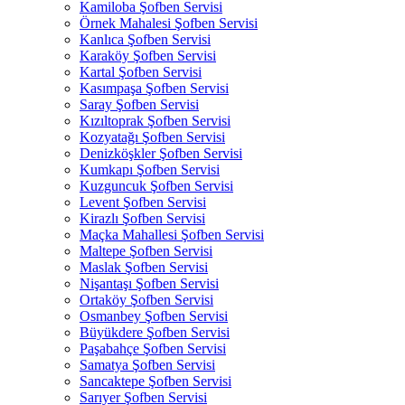
Kamiloba Şofben Servisi
Örnek Mahalesi Şofben Servisi
Kanlıca Şofben Servisi
Karaköy Şofben Servisi
Kartal Şofben Servisi
Kasımpaşa Şofben Servisi
Saray Şofben Servisi
Kızıltoprak Şofben Servisi
Kozyatağı Şofben Servisi
Denizköşkler Şofben Servisi
Kumkapı Şofben Servisi
Kuzguncuk Şofben Servisi
Levent Şofben Servisi
Kirazlı Şofben Servisi
Maçka Mahallesi Şofben Servisi
Maltepe Şofben Servisi
Maslak Şofben Servisi
Nişantaşı Şofben Servisi
Ortaköy Şofben Servisi
Osmanbey Şofben Servisi
Büyükdere Şofben Servisi
Paşabahçe Şofben Servisi
Samatya Şofben Servisi
Sancaktepe Şofben Servisi
Sarıyer Şofben Servisi