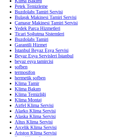
Klima Bakımı
Petek Temizleme
Buzdolabı Tamiri Servisi
Bulaşık Makinesi Tamiri Servisi
Çamaşır Makinesi Tamiri Servisi
Yedek Parça Hizmetleri
Ticari Soğutma Sistemleri
Buzdolabı Tamiri
Garantili Hizmet
İstanbul Beyaz Eşya Servisi
Beyaz Eşya Servisleri İstanbul
beyaz eşya tamircisi
şofben
termosifon
hermetik şofben
Klima Tamir
Klima Bakım
Klima Temizliği
Klima Montaj
Airfel Klima Servisi
Alarko Klima Servisi
Alaska Klima Servisi
Altus Klima Servisi
Arçelik Klima Servisi
Ariston Klima Servisi