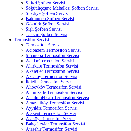
Silivri Şofben Servisi
Söğütlüçeşme Mahallesi Şofben Servisi
Suadiye Şofben Servisi
Balmumcu Şofben Servisi
Göktürk Şofben Servisi
Şişli Şofben Servisi
Taksim Şofben Servisi
Termosifon Servisi
Termosifon Servisi
Acıbadem Termosifon Servisi
Sinanoba Termosifon Servisi
Adalar Termosifon Servisi
Ahırkapı Termosifon Servisi
Akaretler Termosifon Servisi
Aksaray Termosifon Servisi
İkitelli Termosifon Servisi
Alibeyköy Termosifon Servisi
Altunizade Termosifon Servisi
AnadoluHisarı Termosifon Servisi
Arnavutköy Termosifon Servisi
Ayyıldız Termosifon Servisi
Atakent Termosifon Servisi
Ataköy Termosifon Servisi
Bahçelievler Termosifon Servisi
Ataşehir Termosifon Servisi