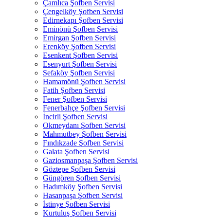
Çamlıca Şofben Servisi
Çengelköy Şofben Servisi
Edirnekapı Şofben Servisi
Eminönü Şofben Servisi
Emirgan Şofben Servisi
Erenköy Şofben Servisi
Esenkent Şofben Servisi
Esenyurt Şofben Servisi
Sefaköy Şofben Servisi
Hamamönü Şofben Servisi
Fatih Şofben Servisi
Fener Şofben Servisi
Fenerbahçe Şofben Servisi
İncirli Şofben Servisi
Okmeydanı Şofben Servisi
Mahmutbey Şofben Servisi
Fındıkzade Şofben Servisi
Galata Şofben Servisi
Gaziosmanpaşa Şofben Servisi
Göztepe Şofben Servisi
Güngören Şofben Servisi
Hadımköy Şofben Servisi
Hasanpaşa Şofben Servisi
İstinye Şofben Servisi
Kurtuluş Şofben Servisi