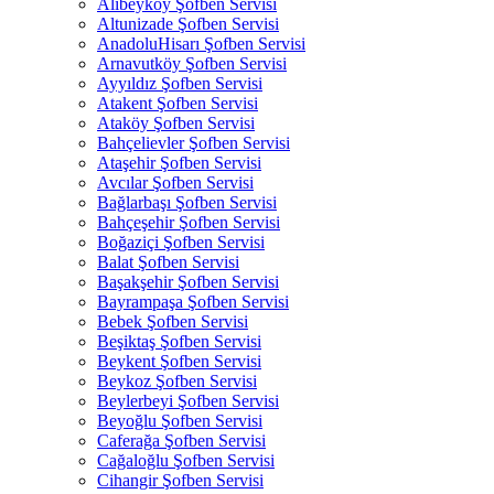
Alibeyköy Şofben Servisi
Altunizade Şofben Servisi
AnadoluHisarı Şofben Servisi
Arnavutköy Şofben Servisi
Ayyıldız Şofben Servisi
Atakent Şofben Servisi
Ataköy Şofben Servisi
Bahçelievler Şofben Servisi
Ataşehir Şofben Servisi
Avcılar Şofben Servisi
Bağlarbaşı Şofben Servisi
Bahçeşehir Şofben Servisi
Boğaziçi Şofben Servisi
Balat Şofben Servisi
Başakşehir Şofben Servisi
Bayrampaşa Şofben Servisi
Bebek Şofben Servisi
Beşiktaş Şofben Servisi
Beykent Şofben Servisi
Beykoz Şofben Servisi
Beylerbeyi Şofben Servisi
Beyoğlu Şofben Servisi
Caferağa Şofben Servisi
Cağaloğlu Şofben Servisi
Cihangir Şofben Servisi