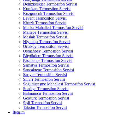
Denizköşkler Termosifon Servisi
Kumkapı Termosifon Servisi
Kuzguncuk Termosifon Servisi
Levent Termosifon Servisi
Kirazlı Termosifon Servisi
Maçka Mahallesi Termosifon Servisi
Maltepe Termosifon Servisi
Maslak Termosifon Servisi
Nişantaşı Termosifon Servisi
Ortaköy Termosifon Servisi
Osmanbey Termosifon Servisi
Büyükdere Termosifon Servisi
Paşabahçe Termosifon Servisi
Samatya Termosifon Servisi
Sancaktepe Termosifon Servisi
Sarıyer Termosifon Servisi
Silivri Termosifon Servisi
Söğütlüçeşme Mahallesi Termosifon Servisi
Suadiye Termosifon Servisi
Balmumcu Termosifon Servisi
Göktürk Termosifon Servisi
Şişli Termosifon Servisi
Taksim Termosifon Servisi
İletişim