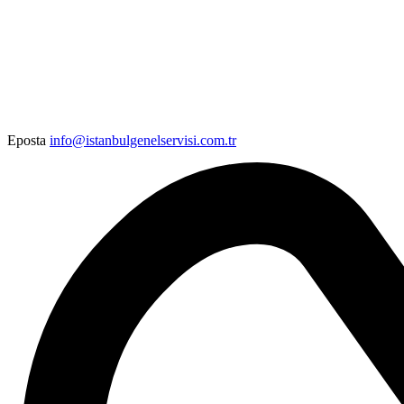
Eposta
info@istanbulgenelservisi.com.tr