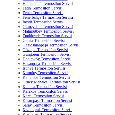
Hamamönü Termosifon Servisi
Fatih Termosifon Servisi
Fener Termosifon Servisi
Fenerbahçe Termosifon Servisi
İncirli Termosifon Servisi
Okmeydanı Termosifon Servisi
Mahmutbey Termosifon Servisi
Fındıkzade Termosifon Servisi
Galata Termosifon Servisi
Gaziosmanpaşa Termosifon Servisi
Göztepe Termosifon Servisi
Güngören Termosifon Servisi
Hadımköy Termosifon Servisi
Hasanpaşa Termosifon Servisi
İstinye Termosifon Servisi
Kurtuluş Termosifon Servisi
Kamiloba Termosifon Servisi
Örnek Mahalesi Termosifon Servisi
Kanlıca Termosifon Servisi
Karaköy Termosifon Servisi
Kartal Termosifon Servisi
Kasımpaşa Termosifon Servisi
Saray Termosifon Servisi
Kızıltoprak Termosifon Servisi
Kozyatağı Termosifon Servisi