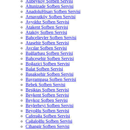
Alibeyköy Şofben Servisi
Altunizade Şofben Servisi
AnadoluHisarı Şofben Servisi
Arnavutköy Şofben Servisi
Ayyıldız Şofben Servisi
Atakent Şofben Servisi
Ataköy Şofben Servisi
Bahçelievler Şofben Servisi
Ataşehir Şofben Servisi
Avcılar Şofben Servisi
Bağlarbaşı Şofben Servisi
Bahçeşehir Şofben Servisi
Boğaziçi Şofben Servisi
Balat Şofben Servisi
Başakşehir Şofben Servisi
Bayrampaşa Şofben Servisi
Bebek Şofben Servisi
Beşiktaş Şofben Servisi
Beykent Şofben Servisi
Beykoz Şofben Servisi
Beylerbeyi Şofben Servisi
Beyoğlu Şofben Servisi
Caferağa Şofben Servisi
Cağaloğlu Şofben Servisi
Cihangir Şofben Servisi