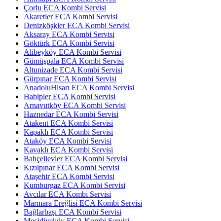
Çorlu ECA Kombi Servisi
Akaretler ECA Kombi Servisi
Denizköşkler ECA Kombi Servisi
Aksaray ECA Kombi Servisi
Göktürk ECA Kombi Servisi
Alibeyköy ECA Kombi Servisi
Gümüşpala ECA Kombi Servisi
Altunizade ECA Kombi Servisi
Gürpınar ECA Kombi Servisi
AnadoluHisarı ECA Kombi Servisi
Habipler ECA Kombi Servisi
Arnavutköy ECA Kombi Servisi
Haznedar ECA Kombi Servisi
Atakent ECA Kombi Servisi
Kapaklı ECA Kombi Servisi
Ataköy ECA Kombi Servisi
Kavaklı ECA Kombi Servisi
Bahçelievler ECA Kombi Servisi
Kızılpınar ECA Kombi Servisi
Ataşehir ECA Kombi Servisi
Kumburgaz ECA Kombi Servisi
Avcılar ECA Kombi Servisi
Marmara Ereğlisi ECA Kombi Servisi
Bağlarbaşı ECA Kombi Servisi
Mecidiyeköy ECA Kombi Servisi