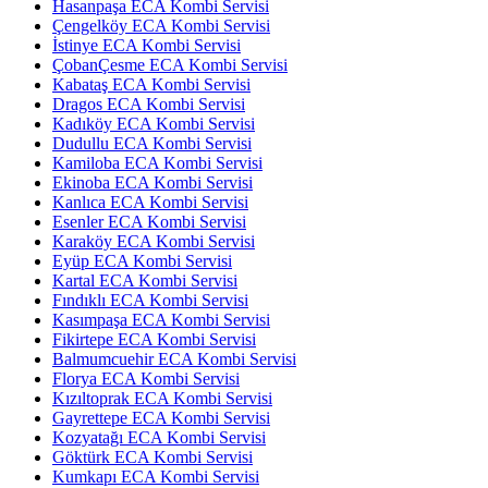
Hasanpaşa ECA Kombi Servisi
Çengelköy ECA Kombi Servisi
İstinye ECA Kombi Servisi
ÇobanÇesme ECA Kombi Servisi
Kabataş ECA Kombi Servisi
Dragos ECA Kombi Servisi
Kadıköy ECA Kombi Servisi
Dudullu ECA Kombi Servisi
Kamiloba ECA Kombi Servisi
Ekinoba ECA Kombi Servisi
Kanlıca ECA Kombi Servisi
Esenler ECA Kombi Servisi
Karaköy ECA Kombi Servisi
Eyüp ECA Kombi Servisi
Kartal ECA Kombi Servisi
Fındıklı ECA Kombi Servisi
Kasımpaşa ECA Kombi Servisi
Fikirtepe ECA Kombi Servisi
Balmumcuehir ECA Kombi Servisi
Florya ECA Kombi Servisi
Kızıltoprak ECA Kombi Servisi
Gayrettepe ECA Kombi Servisi
Kozyatağı ECA Kombi Servisi
Göktürk ECA Kombi Servisi
Kumkapı ECA Kombi Servisi