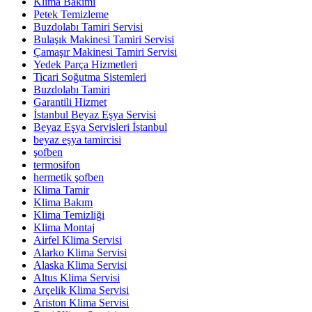
Klima Bakımı
Petek Temizleme
Buzdolabı Tamiri Servisi
Bulaşık Makinesi Tamiri Servisi
Çamaşır Makinesi Tamiri Servisi
Yedek Parça Hizmetleri
Ticari Soğutma Sistemleri
Buzdolabı Tamiri
Garantili Hizmet
İstanbul Beyaz Eşya Servisi
Beyaz Eşya Servisleri İstanbul
beyaz eşya tamircisi
şofben
termosifon
hermetik şofben
Klima Tamir
Klima Bakım
Klima Temizliği
Klima Montaj
Airfel Klima Servisi
Alarko Klima Servisi
Alaska Klima Servisi
Altus Klima Servisi
Arçelik Klima Servisi
Ariston Klima Servisi