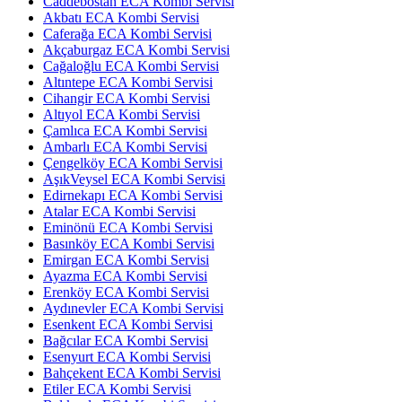
Caddebostan ECA Kombi Servisi
Akbatı ECA Kombi Servisi
Caferağa ECA Kombi Servisi
Akçaburgaz ECA Kombi Servisi
Cağaloğlu ECA Kombi Servisi
Altıntepe ECA Kombi Servisi
Cihangir ECA Kombi Servisi
Altıyol ECA Kombi Servisi
Çamlıca ECA Kombi Servisi
Ambarlı ECA Kombi Servisi
Çengelköy ECA Kombi Servisi
AşıkVeysel ECA Kombi Servisi
Edirnekapı ECA Kombi Servisi
Atalar ECA Kombi Servisi
Eminönü ECA Kombi Servisi
Basınköy ECA Kombi Servisi
Emirgan ECA Kombi Servisi
Ayazma ECA Kombi Servisi
Erenköy ECA Kombi Servisi
Aydınevler ECA Kombi Servisi
Esenkent ECA Kombi Servisi
Bağcılar ECA Kombi Servisi
Esenyurt ECA Kombi Servisi
Bahçekent ECA Kombi Servisi
Etiler ECA Kombi Servisi