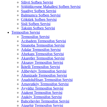
Silivri Şofben Servisi
Söğütlüçeşme Mahallesi Şofben Servisi
Suadiye Şofben Servisi
Balmumcu Şofben Servisi
Göktürk Şofben Servisi
Şişli Şofben Servisi
Taksim Şofben Servisi
Termosifon Servisi
Termosifon Servisi
Acıbadem Termosifon Servisi
Sinanoba Termosifon Servisi
Adalar Termosifon Servisi
Ahırkapı Termosifon Servisi
Akaretler Termosifon Servisi
Aksaray Termosifon Servisi
İkitelli Termosifon Servisi
Alibeyköy Termosifon Servisi
Altunizade Termosifon Servisi
AnadoluHisarı Termosifon Servisi
Arnavutköy Termosifon Servisi
Ayyıldız Termosifon Servisi
Atakent Termosifon Servisi
Ataköy Termosifon Servisi
Bahçelievler Termosifon Servisi
Ataşehir Termosifon Servisi