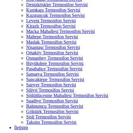
Denizköşkler Termosifon Servisi
Kumkapı Termosifon Servisi
Kuzguncuk Termosifon Servisi
Levent Termosifon Servisi
Kirazlı Termosifon Servisi
Maçka Mahallesi Termosifon Servisi
Maltepe Termosifon Servisi
Maslak Termosifon Servisi
Nişantaşı Termosifon Servisi
Ortaköy Termosifon Servisi
Osmanbey Termosifon Servisi
Büyükdere Termosifon Servisi
Paşabahçe Termosifon Servisi
Samatya Termosifon Servisi
Sancaktepe Termosifon Servisi
Sarıyer Termosifon Servisi
Silivri Termosifon Servisi
Söğütlüçeşme Mahallesi Termosifon Servisi
Suadiye Termosifon Servisi
Balmumcu Termosifon Servisi
Göktürk Termosifon Servisi
Şişli Termosifon Servisi
Taksim Termosifon Servisi
İletişim