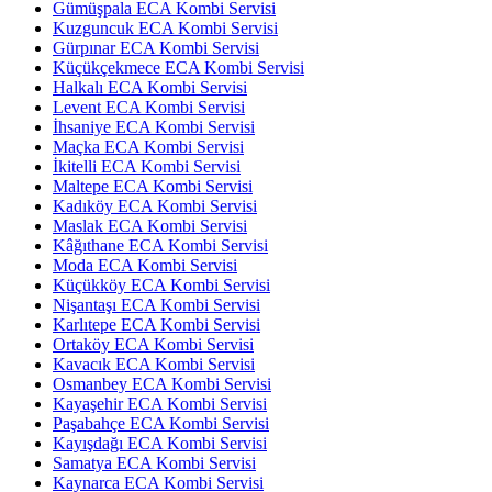
Gümüşpala ECA Kombi Servisi
Kuzguncuk ECA Kombi Servisi
Gürpınar ECA Kombi Servisi
Küçükçekmece ECA Kombi Servisi
Halkalı ECA Kombi Servisi
Levent ECA Kombi Servisi
İhsaniye ECA Kombi Servisi
Maçka ECA Kombi Servisi
İkitelli ECA Kombi Servisi
Maltepe ECA Kombi Servisi
Kadıköy ECA Kombi Servisi
Maslak ECA Kombi Servisi
Kâğıthane ECA Kombi Servisi
Moda ECA Kombi Servisi
Küçükköy ECA Kombi Servisi
Nişantaşı ECA Kombi Servisi
Karlıtepe ECA Kombi Servisi
Ortaköy ECA Kombi Servisi
Kavacık ECA Kombi Servisi
Osmanbey ECA Kombi Servisi
Kayaşehir ECA Kombi Servisi
Paşabahçe ECA Kombi Servisi
Kayışdağı ECA Kombi Servisi
Samatya ECA Kombi Servisi
Kaynarca ECA Kombi Servisi