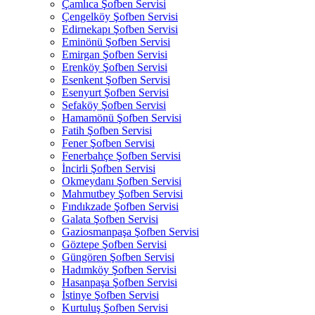
Çamlıca Şofben Servisi
Çengelköy Şofben Servisi
Edirnekapı Şofben Servisi
Eminönü Şofben Servisi
Emirgan Şofben Servisi
Erenköy Şofben Servisi
Esenkent Şofben Servisi
Esenyurt Şofben Servisi
Sefaköy Şofben Servisi
Hamamönü Şofben Servisi
Fatih Şofben Servisi
Fener Şofben Servisi
Fenerbahçe Şofben Servisi
İncirli Şofben Servisi
Okmeydanı Şofben Servisi
Mahmutbey Şofben Servisi
Fındıkzade Şofben Servisi
Galata Şofben Servisi
Gaziosmanpaşa Şofben Servisi
Göztepe Şofben Servisi
Güngören Şofben Servisi
Hadımköy Şofben Servisi
Hasanpaşa Şofben Servisi
İstinye Şofben Servisi
Kurtuluş Şofben Servisi