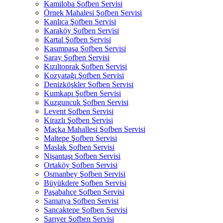
Kamiloba Şofben Servisi
Örnek Mahalesi Şofben Servisi
Kanlıca Şofben Servisi
Karaköy Şofben Servisi
Kartal Şofben Servisi
Kasımpaşa Şofben Servisi
Saray Şofben Servisi
Kızıltoprak Şofben Servisi
Kozyatağı Şofben Servisi
Denizköşkler Şofben Servisi
Kumkapı Şofben Servisi
Kuzguncuk Şofben Servisi
Levent Şofben Servisi
Kirazlı Şofben Servisi
Maçka Mahallesi Şofben Servisi
Maltepe Şofben Servisi
Maslak Şofben Servisi
Nişantaşı Şofben Servisi
Ortaköy Şofben Servisi
Osmanbey Şofben Servisi
Büyükdere Şofben Servisi
Paşabahçe Şofben Servisi
Samatya Şofben Servisi
Sancaktepe Şofben Servisi
Sarıyer Şofben Servisi