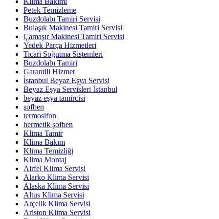
Klima Bakımı
Petek Temizleme
Buzdolabı Tamiri Servisi
Bulaşık Makinesi Tamiri Servisi
Çamaşır Makinesi Tamiri Servisi
Yedek Parça Hizmetleri
Ticari Soğutma Sistemleri
Buzdolabı Tamiri
Garantili Hizmet
İstanbul Beyaz Eşya Servisi
Beyaz Eşya Servisleri İstanbul
beyaz eşya tamircisi
şofben
termosifon
hermetik şofben
Klima Tamir
Klima Bakım
Klima Temizliği
Klima Montaj
Airfel Klima Servisi
Alarko Klima Servisi
Alaska Klima Servisi
Altus Klima Servisi
Arçelik Klima Servisi
Ariston Klima Servisi