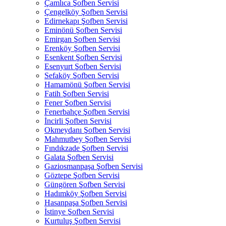
Çamlıca Şofben Servisi
Çengelköy Şofben Servisi
Edirnekapı Şofben Servisi
Eminönü Şofben Servisi
Emirgan Şofben Servisi
Erenköy Şofben Servisi
Esenkent Şofben Servisi
Esenyurt Şofben Servisi
Sefaköy Şofben Servisi
Hamamönü Şofben Servisi
Fatih Şofben Servisi
Fener Şofben Servisi
Fenerbahçe Şofben Servisi
İncirli Şofben Servisi
Okmeydanı Şofben Servisi
Mahmutbey Şofben Servisi
Fındıkzade Şofben Servisi
Galata Şofben Servisi
Gaziosmanpaşa Şofben Servisi
Göztepe Şofben Servisi
Güngören Şofben Servisi
Hadımköy Şofben Servisi
Hasanpaşa Şofben Servisi
İstinye Şofben Servisi
Kurtuluş Şofben Servisi