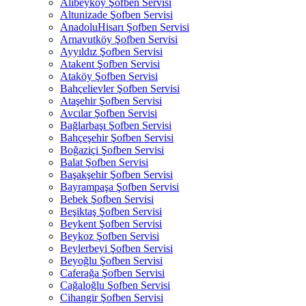
Alibeyköy Şofben Servisi
Altunizade Şofben Servisi
AnadoluHisarı Şofben Servisi
Arnavutköy Şofben Servisi
Ayyıldız Şofben Servisi
Atakent Şofben Servisi
Ataköy Şofben Servisi
Bahçelievler Şofben Servisi
Ataşehir Şofben Servisi
Avcılar Şofben Servisi
Bağlarbaşı Şofben Servisi
Bahçeşehir Şofben Servisi
Boğaziçi Şofben Servisi
Balat Şofben Servisi
Başakşehir Şofben Servisi
Bayrampaşa Şofben Servisi
Bebek Şofben Servisi
Beşiktaş Şofben Servisi
Beykent Şofben Servisi
Beykoz Şofben Servisi
Beylerbeyi Şofben Servisi
Beyoğlu Şofben Servisi
Caferağa Şofben Servisi
Cağaloğlu Şofben Servisi
Cihangir Şofben Servisi