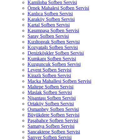
Kamiloba Şofben Servisi
Örnek Mahalesi Şofben Servisi
Kanlıca Şofben Servisi
Karaköy Şofben Servisi
Kartal Şofben Servisi
Kasımpaşa Şofben Servisi
Saray Şofben Servisi
Kızıltoprak Şofben Servisi
Kozyatağı Şofben Servisi
Denizköşkler Şofben Servisi
Kumkapı Şofben Servisi
Kuzguncuk Şofben Servisi
Levent Şofben Servisi
Kirazlı Şofben Servisi
Maçka Mahallesi Şofben Servisi
Maltepe Şofben Servisi
Maslak Şofben Servisi
Nişantaşı Şofben Servisi
Ortaköy Şofben Servisi
Osmanbey Şofben Servisi
Büyükdere Şofben Servisi
Paşabahçe Şofben Servisi
Samatya Şofben Servisi
Sancaktepe Şofben Servisi
Sarıyer Şofben Servisi