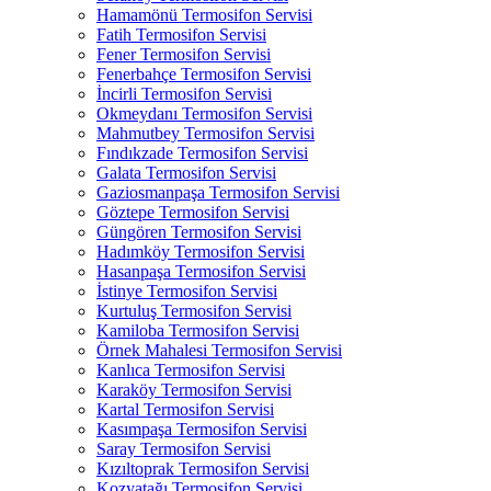
Hamamönü Termosifon Servisi
Fatih Termosifon Servisi
Fener Termosifon Servisi
Fenerbahçe Termosifon Servisi
İncirli Termosifon Servisi
Okmeydanı Termosifon Servisi
Mahmutbey Termosifon Servisi
Fındıkzade Termosifon Servisi
Galata Termosifon Servisi
Gaziosmanpaşa Termosifon Servisi
Göztepe Termosifon Servisi
Güngören Termosifon Servisi
Hadımköy Termosifon Servisi
Hasanpaşa Termosifon Servisi
İstinye Termosifon Servisi
Kurtuluş Termosifon Servisi
Kamiloba Termosifon Servisi
Örnek Mahalesi Termosifon Servisi
Kanlıca Termosifon Servisi
Karaköy Termosifon Servisi
Kartal Termosifon Servisi
Kasımpaşa Termosifon Servisi
Saray Termosifon Servisi
Kızıltoprak Termosifon Servisi
Kozyatağı Termosifon Servisi