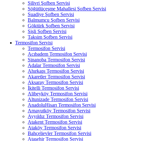
Silivri Şofben Servisi
Söğütlüçeşme Mahallesi Şofben Servisi
Suadiye Şofben Servisi
Balmumcu Şofben Servisi
Göktürk Şofben Servisi
Şişli Şofben Servisi
Taksim Şofben Servisi
Termosifon Servisi
Termosifon Servisi
Acıbadem Termosifon Servisi
Sinanoba Termosifon Servisi
Adalar Termosifon Servisi
Ahırkapı Termosifon Servisi
Akaretler Termosifon Servisi
Aksaray Termosifon Servisi
İkitelli Termosifon Servisi
Alibeyköy Termosifon Servisi
Altunizade Termosifon Servisi
AnadoluHisarı Termosifon Servisi
Arnavutköy Termosifon Servisi
Ayyıldız Termosifon Servisi
Atakent Termosifon Servisi
Ataköy Termosifon Servisi
Bahçelievler Termosifon Servisi
Ataşehir Termosifon Servisi