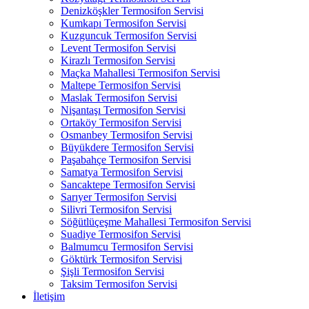
Denizköşkler Termosifon Servisi
Kumkapı Termosifon Servisi
Kuzguncuk Termosifon Servisi
Levent Termosifon Servisi
Kirazlı Termosifon Servisi
Maçka Mahallesi Termosifon Servisi
Maltepe Termosifon Servisi
Maslak Termosifon Servisi
Nişantaşı Termosifon Servisi
Ortaköy Termosifon Servisi
Osmanbey Termosifon Servisi
Büyükdere Termosifon Servisi
Paşabahçe Termosifon Servisi
Samatya Termosifon Servisi
Sancaktepe Termosifon Servisi
Sarıyer Termosifon Servisi
Silivri Termosifon Servisi
Söğütlüçeşme Mahallesi Termosifon Servisi
Suadiye Termosifon Servisi
Balmumcu Termosifon Servisi
Göktürk Termosifon Servisi
Şişli Termosifon Servisi
Taksim Termosifon Servisi
İletişim