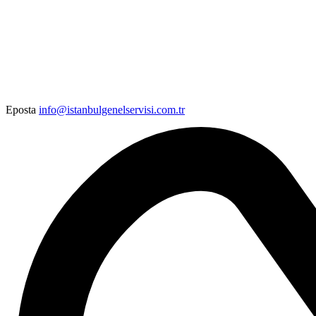
Eposta
info@istanbulgenelservisi.com.tr