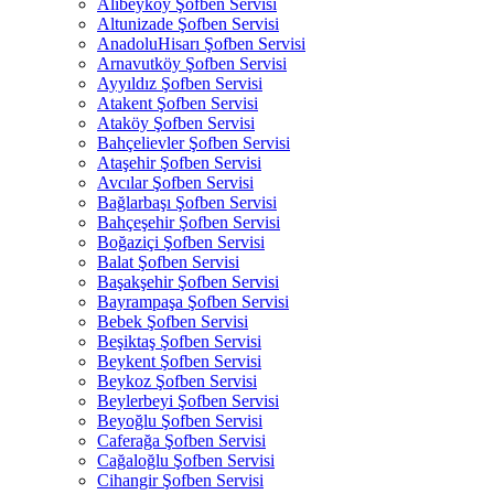
Alibeyköy Şofben Servisi
Altunizade Şofben Servisi
AnadoluHisarı Şofben Servisi
Arnavutköy Şofben Servisi
Ayyıldız Şofben Servisi
Atakent Şofben Servisi
Ataköy Şofben Servisi
Bahçelievler Şofben Servisi
Ataşehir Şofben Servisi
Avcılar Şofben Servisi
Bağlarbaşı Şofben Servisi
Bahçeşehir Şofben Servisi
Boğaziçi Şofben Servisi
Balat Şofben Servisi
Başakşehir Şofben Servisi
Bayrampaşa Şofben Servisi
Bebek Şofben Servisi
Beşiktaş Şofben Servisi
Beykent Şofben Servisi
Beykoz Şofben Servisi
Beylerbeyi Şofben Servisi
Beyoğlu Şofben Servisi
Caferağa Şofben Servisi
Cağaloğlu Şofben Servisi
Cihangir Şofben Servisi