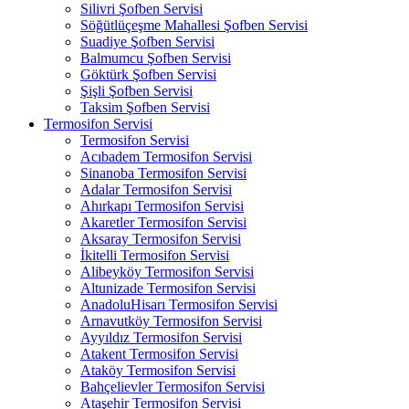
Silivri Şofben Servisi
Söğütlüçeşme Mahallesi Şofben Servisi
Suadiye Şofben Servisi
Balmumcu Şofben Servisi
Göktürk Şofben Servisi
Şişli Şofben Servisi
Taksim Şofben Servisi
Termosifon Servisi
Termosifon Servisi
Acıbadem Termosifon Servisi
Sinanoba Termosifon Servisi
Adalar Termosifon Servisi
Ahırkapı Termosifon Servisi
Akaretler Termosifon Servisi
Aksaray Termosifon Servisi
İkitelli Termosifon Servisi
Alibeyköy Termosifon Servisi
Altunizade Termosifon Servisi
AnadoluHisarı Termosifon Servisi
Arnavutköy Termosifon Servisi
Ayyıldız Termosifon Servisi
Atakent Termosifon Servisi
Ataköy Termosifon Servisi
Bahçelievler Termosifon Servisi
Ataşehir Termosifon Servisi