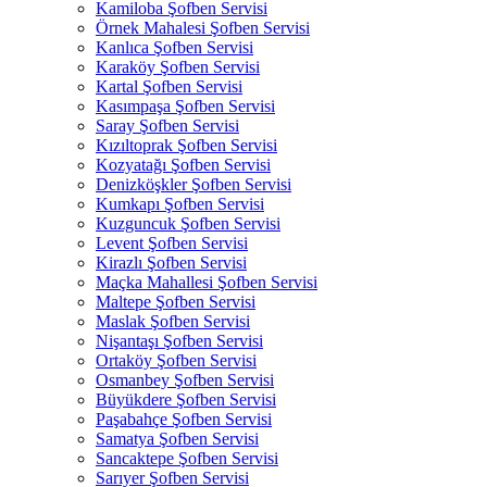
Kamiloba Şofben Servisi
Örnek Mahalesi Şofben Servisi
Kanlıca Şofben Servisi
Karaköy Şofben Servisi
Kartal Şofben Servisi
Kasımpaşa Şofben Servisi
Saray Şofben Servisi
Kızıltoprak Şofben Servisi
Kozyatağı Şofben Servisi
Denizköşkler Şofben Servisi
Kumkapı Şofben Servisi
Kuzguncuk Şofben Servisi
Levent Şofben Servisi
Kirazlı Şofben Servisi
Maçka Mahallesi Şofben Servisi
Maltepe Şofben Servisi
Maslak Şofben Servisi
Nişantaşı Şofben Servisi
Ortaköy Şofben Servisi
Osmanbey Şofben Servisi
Büyükdere Şofben Servisi
Paşabahçe Şofben Servisi
Samatya Şofben Servisi
Sancaktepe Şofben Servisi
Sarıyer Şofben Servisi