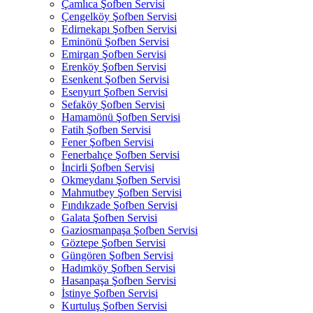
Çamlıca Şofben Servisi
Çengelköy Şofben Servisi
Edirnekapı Şofben Servisi
Eminönü Şofben Servisi
Emirgan Şofben Servisi
Erenköy Şofben Servisi
Esenkent Şofben Servisi
Esenyurt Şofben Servisi
Sefaköy Şofben Servisi
Hamamönü Şofben Servisi
Fatih Şofben Servisi
Fener Şofben Servisi
Fenerbahçe Şofben Servisi
İncirli Şofben Servisi
Okmeydanı Şofben Servisi
Mahmutbey Şofben Servisi
Fındıkzade Şofben Servisi
Galata Şofben Servisi
Gaziosmanpaşa Şofben Servisi
Göztepe Şofben Servisi
Güngören Şofben Servisi
Hadımköy Şofben Servisi
Hasanpaşa Şofben Servisi
İstinye Şofben Servisi
Kurtuluş Şofben Servisi