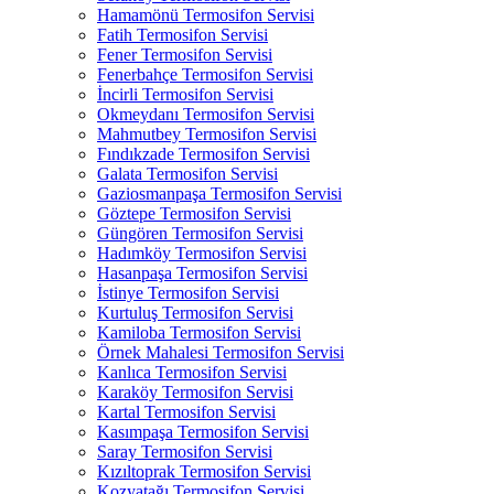
Hamamönü Termosifon Servisi
Fatih Termosifon Servisi
Fener Termosifon Servisi
Fenerbahçe Termosifon Servisi
İncirli Termosifon Servisi
Okmeydanı Termosifon Servisi
Mahmutbey Termosifon Servisi
Fındıkzade Termosifon Servisi
Galata Termosifon Servisi
Gaziosmanpaşa Termosifon Servisi
Göztepe Termosifon Servisi
Güngören Termosifon Servisi
Hadımköy Termosifon Servisi
Hasanpaşa Termosifon Servisi
İstinye Termosifon Servisi
Kurtuluş Termosifon Servisi
Kamiloba Termosifon Servisi
Örnek Mahalesi Termosifon Servisi
Kanlıca Termosifon Servisi
Karaköy Termosifon Servisi
Kartal Termosifon Servisi
Kasımpaşa Termosifon Servisi
Saray Termosifon Servisi
Kızıltoprak Termosifon Servisi
Kozyatağı Termosifon Servisi