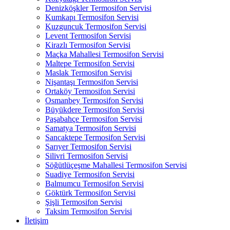
Denizköşkler Termosifon Servisi
Kumkapı Termosifon Servisi
Kuzguncuk Termosifon Servisi
Levent Termosifon Servisi
Kirazlı Termosifon Servisi
Maçka Mahallesi Termosifon Servisi
Maltepe Termosifon Servisi
Maslak Termosifon Servisi
Nişantaşı Termosifon Servisi
Ortaköy Termosifon Servisi
Osmanbey Termosifon Servisi
Büyükdere Termosifon Servisi
Paşabahçe Termosifon Servisi
Samatya Termosifon Servisi
Sancaktepe Termosifon Servisi
Sarıyer Termosifon Servisi
Silivri Termosifon Servisi
Söğütlüçeşme Mahallesi Termosifon Servisi
Suadiye Termosifon Servisi
Balmumcu Termosifon Servisi
Göktürk Termosifon Servisi
Şişli Termosifon Servisi
Taksim Termosifon Servisi
İletişim