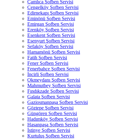
Çamlıca Şofben Servisi
Çengelköy Şofben Servisi
Edirnekapı Şofben Servisi
Eminönü Şofben Servisi
Emirgan Şofben Servisi
Erenköy Şofben Servisi
Esenkent Şofben Servisi
Esenyurt Şofben Servisi
Sefaköy Şofben Servisi
Hamamönü Şofben Servisi
Fatih Şofben Servisi
Fener Şofben Servisi
Fenerbahçe Şofben Servisi
İncirli Şofben Servisi
Okmeydanı Şofben Servisi
Mahmutbey Şofben Servisi
Fındıkzade Şofben Servisi
Galata Şofben Servisi
Gaziosmanpaşa Şofben Servisi
Göztepe Şofben Servisi
Güngören Şofben Servisi
Hadımköy Şofben Servisi
Hasanpaşa Şofben Servisi
İstinye Şofben Servisi
Kurtuluş Şofben Servisi