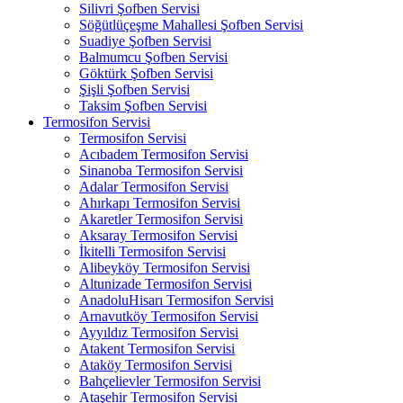
Silivri Şofben Servisi
Söğütlüçeşme Mahallesi Şofben Servisi
Suadiye Şofben Servisi
Balmumcu Şofben Servisi
Göktürk Şofben Servisi
Şişli Şofben Servisi
Taksim Şofben Servisi
Termosifon Servisi
Termosifon Servisi
Acıbadem Termosifon Servisi
Sinanoba Termosifon Servisi
Adalar Termosifon Servisi
Ahırkapı Termosifon Servisi
Akaretler Termosifon Servisi
Aksaray Termosifon Servisi
İkitelli Termosifon Servisi
Alibeyköy Termosifon Servisi
Altunizade Termosifon Servisi
AnadoluHisarı Termosifon Servisi
Arnavutköy Termosifon Servisi
Ayyıldız Termosifon Servisi
Atakent Termosifon Servisi
Ataköy Termosifon Servisi
Bahçelievler Termosifon Servisi
Ataşehir Termosifon Servisi