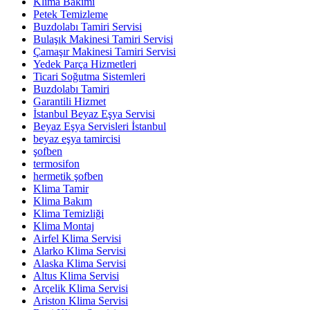
Klima Bakımı
Petek Temizleme
Buzdolabı Tamiri Servisi
Bulaşık Makinesi Tamiri Servisi
Çamaşır Makinesi Tamiri Servisi
Yedek Parça Hizmetleri
Ticari Soğutma Sistemleri
Buzdolabı Tamiri
Garantili Hizmet
İstanbul Beyaz Eşya Servisi
Beyaz Eşya Servisleri İstanbul
beyaz eşya tamircisi
şofben
termosifon
hermetik şofben
Klima Tamir
Klima Bakım
Klima Temizliği
Klima Montaj
Airfel Klima Servisi
Alarko Klima Servisi
Alaska Klima Servisi
Altus Klima Servisi
Arçelik Klima Servisi
Ariston Klima Servisi