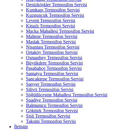
Denizköşkler Termosifon Servisi
Kumkapı Termosifon Servisi
Kuzguncuk Termosifon Servisi
Levent Termosifon Servisi
Kirazlı Termosifon Servisi
Maçka Mahallesi Termosifon Servisi
Maltepe Termosifon Servisi
Maslak Termosifon Servisi
Nişantaşı Termosifon Servisi
Ortaköy Termosifon Servisi
Osmanbey Termosifon Servisi
Büyükdere Termosifon Servisi
Paşabahçe Termosifon Servisi
Samatya Termosifon Servisi
Sancaktepe Termosifon Servisi
Sarıyer Termosifon Servisi
Silivri Termosifon Servisi
Söğütlüçeşme Mahallesi Termosifon Servisi
Suadiye Termosifon Servisi
Balmumcu Termosifon Servisi
Göktürk Termosifon Servisi
Şişli Termosifon Servisi
Taksim Termosifon Servisi
İletişim