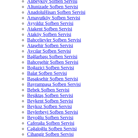
Alibeyköy Şofben Servisi
Altunizade Şofben Servisi
AnadoluHisarı Şofben Servisi
Arnavutköy Şofben Servisi
Ayyıldız Şofben Servisi
Atakent Şofben Servisi
Ataköy Şofben Servisi
Bahçelievler Şofben Servisi
Ataşehir Şofben Servisi
Avcılar Şofben Servisi
Bağlarbaşı Şofben Servisi
Bahçeşehir Şofben Servisi
Boğaziçi Şofben Servisi
Balat Şofben Servisi
Başakşehir Şofben Servisi
Bayrampaşa Şofben Servisi
Bebek Şofben Servisi
Beşiktaş Şofben Servisi
Beykent Şofben Servisi
Beykoz Şofben Servisi
Beylerbeyi Şofben Servisi
Beyoğlu Şofben Servisi
Caferağa Şofben Servisi
Cağaloğlu Şofben Servisi
Cihangir Şofben Servisi