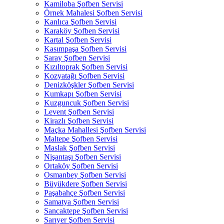
Kamiloba Şofben Servisi
Örnek Mahalesi Şofben Servisi
Kanlıca Şofben Servisi
Karaköy Şofben Servisi
Kartal Şofben Servisi
Kasımpaşa Şofben Servisi
Saray Şofben Servisi
Kızıltoprak Şofben Servisi
Kozyatağı Şofben Servisi
Denizköşkler Şofben Servisi
Kumkapı Şofben Servisi
Kuzguncuk Şofben Servisi
Levent Şofben Servisi
Kirazlı Şofben Servisi
Maçka Mahallesi Şofben Servisi
Maltepe Şofben Servisi
Maslak Şofben Servisi
Nişantaşı Şofben Servisi
Ortaköy Şofben Servisi
Osmanbey Şofben Servisi
Büyükdere Şofben Servisi
Paşabahçe Şofben Servisi
Samatya Şofben Servisi
Sancaktepe Şofben Servisi
Sarıyer Şofben Servisi