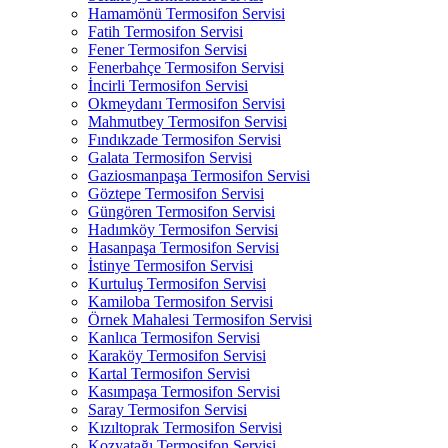
Hamamönü Termosifon Servisi
Fatih Termosifon Servisi
Fener Termosifon Servisi
Fenerbahçe Termosifon Servisi
İncirli Termosifon Servisi
Okmeydanı Termosifon Servisi
Mahmutbey Termosifon Servisi
Fındıkzade Termosifon Servisi
Galata Termosifon Servisi
Gaziosmanpaşa Termosifon Servisi
Göztepe Termosifon Servisi
Güngören Termosifon Servisi
Hadımköy Termosifon Servisi
Hasanpaşa Termosifon Servisi
İstinye Termosifon Servisi
Kurtuluş Termosifon Servisi
Kamiloba Termosifon Servisi
Örnek Mahalesi Termosifon Servisi
Kanlıca Termosifon Servisi
Karaköy Termosifon Servisi
Kartal Termosifon Servisi
Kasımpaşa Termosifon Servisi
Saray Termosifon Servisi
Kızıltoprak Termosifon Servisi
Kozyatağı Termosifon Servisi