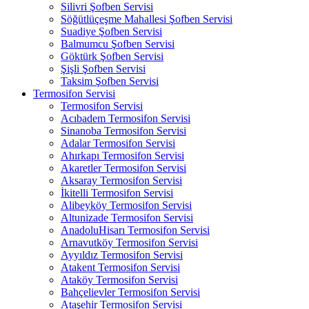
Silivri Şofben Servisi
Söğütlüçeşme Mahallesi Şofben Servisi
Suadiye Şofben Servisi
Balmumcu Şofben Servisi
Göktürk Şofben Servisi
Şişli Şofben Servisi
Taksim Şofben Servisi
Termosifon Servisi
Termosifon Servisi
Acıbadem Termosifon Servisi
Sinanoba Termosifon Servisi
Adalar Termosifon Servisi
Ahırkapı Termosifon Servisi
Akaretler Termosifon Servisi
Aksaray Termosifon Servisi
İkitelli Termosifon Servisi
Alibeyköy Termosifon Servisi
Altunizade Termosifon Servisi
AnadoluHisarı Termosifon Servisi
Arnavutköy Termosifon Servisi
Ayyıldız Termosifon Servisi
Atakent Termosifon Servisi
Ataköy Termosifon Servisi
Bahçelievler Termosifon Servisi
Ataşehir Termosifon Servisi