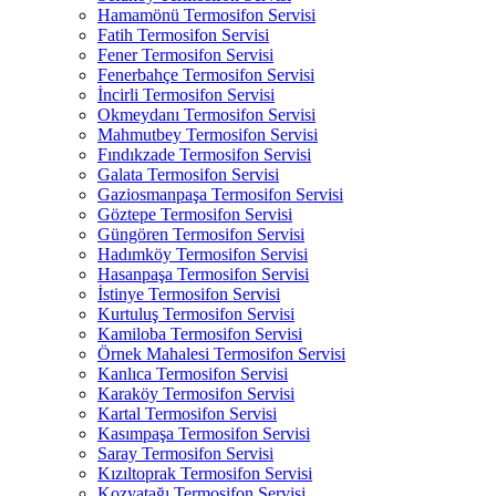
Hamamönü Termosifon Servisi
Fatih Termosifon Servisi
Fener Termosifon Servisi
Fenerbahçe Termosifon Servisi
İncirli Termosifon Servisi
Okmeydanı Termosifon Servisi
Mahmutbey Termosifon Servisi
Fındıkzade Termosifon Servisi
Galata Termosifon Servisi
Gaziosmanpaşa Termosifon Servisi
Göztepe Termosifon Servisi
Güngören Termosifon Servisi
Hadımköy Termosifon Servisi
Hasanpaşa Termosifon Servisi
İstinye Termosifon Servisi
Kurtuluş Termosifon Servisi
Kamiloba Termosifon Servisi
Örnek Mahalesi Termosifon Servisi
Kanlıca Termosifon Servisi
Karaköy Termosifon Servisi
Kartal Termosifon Servisi
Kasımpaşa Termosifon Servisi
Saray Termosifon Servisi
Kızıltoprak Termosifon Servisi
Kozyatağı Termosifon Servisi