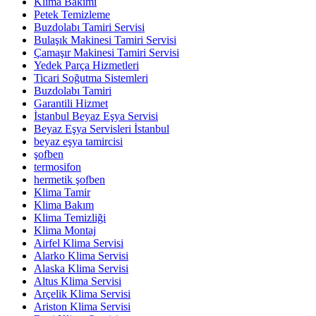
Klima Bakımı
Petek Temizleme
Buzdolabı Tamiri Servisi
Bulaşık Makinesi Tamiri Servisi
Çamaşır Makinesi Tamiri Servisi
Yedek Parça Hizmetleri
Ticari Soğutma Sistemleri
Buzdolabı Tamiri
Garantili Hizmet
İstanbul Beyaz Eşya Servisi
Beyaz Eşya Servisleri İstanbul
beyaz eşya tamircisi
şofben
termosifon
hermetik şofben
Klima Tamir
Klima Bakım
Klima Temizliği
Klima Montaj
Airfel Klima Servisi
Alarko Klima Servisi
Alaska Klima Servisi
Altus Klima Servisi
Arçelik Klima Servisi
Ariston Klima Servisi