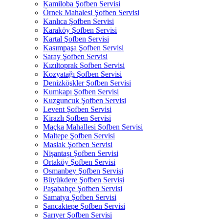
Kamiloba Şofben Servisi
Örnek Mahalesi Şofben Servisi
Kanlıca Şofben Servisi
Karaköy Şofben Servisi
Kartal Şofben Servisi
Kasımpaşa Şofben Servisi
Saray Şofben Servisi
Kızıltoprak Şofben Servisi
Kozyatağı Şofben Servisi
Denizköşkler Şofben Servisi
Kumkapı Şofben Servisi
Kuzguncuk Şofben Servisi
Levent Şofben Servisi
Kirazlı Şofben Servisi
Maçka Mahallesi Şofben Servisi
Maltepe Şofben Servisi
Maslak Şofben Servisi
Nişantaşı Şofben Servisi
Ortaköy Şofben Servisi
Osmanbey Şofben Servisi
Büyükdere Şofben Servisi
Paşabahçe Şofben Servisi
Samatya Şofben Servisi
Sancaktepe Şofben Servisi
Sarıyer Şofben Servisi