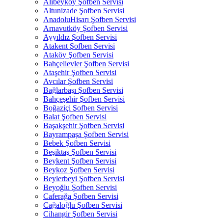
Alibeyköy Şofben Servisi
Altunizade Şofben Servisi
AnadoluHisarı Şofben Servisi
Arnavutköy Şofben Servisi
Ayyıldız Şofben Servisi
Atakent Şofben Servisi
Ataköy Şofben Servisi
Bahçelievler Şofben Servisi
Ataşehir Şofben Servisi
Avcılar Şofben Servisi
Bağlarbaşı Şofben Servisi
Bahçeşehir Şofben Servisi
Boğaziçi Şofben Servisi
Balat Şofben Servisi
Başakşehir Şofben Servisi
Bayrampaşa Şofben Servisi
Bebek Şofben Servisi
Beşiktaş Şofben Servisi
Beykent Şofben Servisi
Beykoz Şofben Servisi
Beylerbeyi Şofben Servisi
Beyoğlu Şofben Servisi
Caferağa Şofben Servisi
Cağaloğlu Şofben Servisi
Cihangir Şofben Servisi