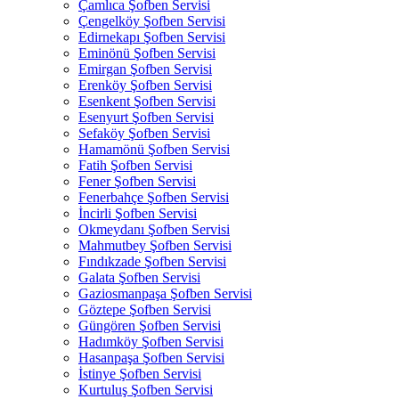
Çamlıca Şofben Servisi
Çengelköy Şofben Servisi
Edirnekapı Şofben Servisi
Eminönü Şofben Servisi
Emirgan Şofben Servisi
Erenköy Şofben Servisi
Esenkent Şofben Servisi
Esenyurt Şofben Servisi
Sefaköy Şofben Servisi
Hamamönü Şofben Servisi
Fatih Şofben Servisi
Fener Şofben Servisi
Fenerbahçe Şofben Servisi
İncirli Şofben Servisi
Okmeydanı Şofben Servisi
Mahmutbey Şofben Servisi
Fındıkzade Şofben Servisi
Galata Şofben Servisi
Gaziosmanpaşa Şofben Servisi
Göztepe Şofben Servisi
Güngören Şofben Servisi
Hadımköy Şofben Servisi
Hasanpaşa Şofben Servisi
İstinye Şofben Servisi
Kurtuluş Şofben Servisi