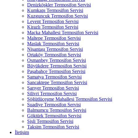
Denizköşkler Termosifon Servisi
Kumkapı Termosifon Servisi
Kuzguncuk Termosifon Servisi
Levent Termosifon Servisi
Kirazlı Termosifon Servisi
Maçka Mahallesi Termosifon Servisi
Maltepe Termosifon Servisi
Maslak Termosifon Servisi
Nişantaşı Termosifon Servisi
Ortaköy Termosifon Servisi
Osmanbey Termosifon Servisi
Büyükdere Termosifon Servisi
Paşabahçe Termosifon Servisi
Samatya Termosifon Servisi
Sancaktepe Termosifon Servisi
Sarıyer Termosifon Servisi
Silivri Termosifon Servisi
Söğütlüçeşme Mahallesi Termosifon Servisi
Suadiye Termosifon Servisi
Balmumcu Termosifon Servisi
Göktürk Termosifon Servisi
Şişli Termosifon Servisi
Taksim Termosifon Servisi
İletişim