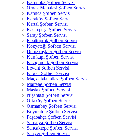
Kamiloba Şofben Servisi
Örnek Mahalesi Şofben Servisi
Kanlıca Şofben Servisi
Karaköy Şofben Servisi
Kartal Şofben Servisi
Kasımpaşa Şofben Servisi
Saray Şofben Servisi
Kızıltoprak Şofben Servisi
Kozyatağı Şofben Servisi
Denizköşkler Şofben Servisi
Kumkapı Şofben Servisi
Kuzguncuk Şofben Servisi
Levent Şofben Servisi
Kirazlı Şofben Servisi
Maçka Mahallesi Şofben Servisi
Maltepe Şofben Servisi
Maslak Şofben Servisi
Nişantaşı Şofben Servisi
Ortaköy Şofben Servisi
Osmanbey Şofben Servisi
Büyükdere Şofben Servisi
Paşabahçe Şofben Servisi
Samatya Şofben Servisi
Sancaktepe Şofben Servisi
Sarıyer Şofben Servisi