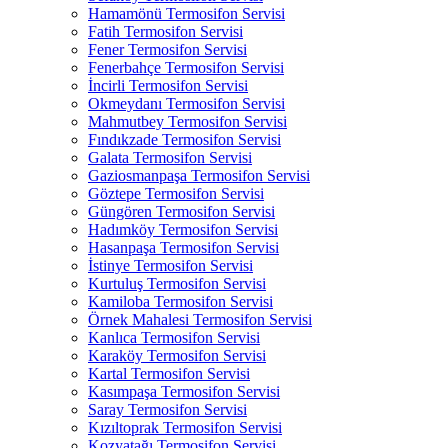
Hamamönü Termosifon Servisi
Fatih Termosifon Servisi
Fener Termosifon Servisi
Fenerbahçe Termosifon Servisi
İncirli Termosifon Servisi
Okmeydanı Termosifon Servisi
Mahmutbey Termosifon Servisi
Fındıkzade Termosifon Servisi
Galata Termosifon Servisi
Gaziosmanpaşa Termosifon Servisi
Göztepe Termosifon Servisi
Güngören Termosifon Servisi
Hadımköy Termosifon Servisi
Hasanpaşa Termosifon Servisi
İstinye Termosifon Servisi
Kurtuluş Termosifon Servisi
Kamiloba Termosifon Servisi
Örnek Mahalesi Termosifon Servisi
Kanlıca Termosifon Servisi
Karaköy Termosifon Servisi
Kartal Termosifon Servisi
Kasımpaşa Termosifon Servisi
Saray Termosifon Servisi
Kızıltoprak Termosifon Servisi
Kozyatağı Termosifon Servisi