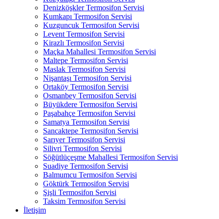
Denizköşkler Termosifon Servisi
Kumkapı Termosifon Servisi
Kuzguncuk Termosifon Servisi
Levent Termosifon Servisi
Kirazlı Termosifon Servisi
Maçka Mahallesi Termosifon Servisi
Maltepe Termosifon Servisi
Maslak Termosifon Servisi
Nişantaşı Termosifon Servisi
Ortaköy Termosifon Servisi
Osmanbey Termosifon Servisi
Büyükdere Termosifon Servisi
Paşabahçe Termosifon Servisi
Samatya Termosifon Servisi
Sancaktepe Termosifon Servisi
Sarıyer Termosifon Servisi
Silivri Termosifon Servisi
Söğütlüçeşme Mahallesi Termosifon Servisi
Suadiye Termosifon Servisi
Balmumcu Termosifon Servisi
Göktürk Termosifon Servisi
Şişli Termosifon Servisi
Taksim Termosifon Servisi
İletişim