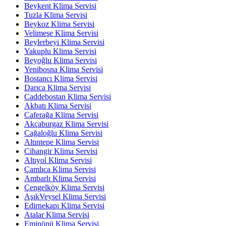
Beykent Klima Servisi
Tuzla Klima Servisi
Beykoz Klima Servisi
Velimeşe Klima Servisi
Beylerbeyi Klima Servisi
Yakuplu Klima Servisi
Beyoğlu Klima Servisi
Yenibosna Klima Servisi
Bostancı Klima Servisi
Darıca Klima Servisi
Caddebostan Klima Servisi
Akbatı Klima Servisi
Caferağa Klima Servisi
Akçaburgaz Klima Servisi
Cağaloğlu Klima Servisi
Altıntepe Klima Servisi
Cihangir Klima Servisi
Altıyol Klima Servisi
Çamlıca Klima Servisi
Ambarlı Klima Servisi
Çengelköy Klima Servisi
AşıkVeysel Klima Servisi
Edirnekapı Klima Servisi
Atalar Klima Servisi
Eminönü Klima Servisi