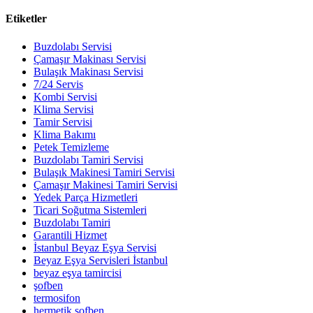
Etiketler
Buzdolabı Servisi
Çamaşır Makinası Servisi
Bulaşık Makinası Servisi
7/24 Servis
Kombi Servisi
Klima Servisi
Tamir Servisi
Klima Bakımı
Petek Temizleme
Buzdolabı Tamiri Servisi
Bulaşık Makinesi Tamiri Servisi
Çamaşır Makinesi Tamiri Servisi
Yedek Parça Hizmetleri
Ticari Soğutma Sistemleri
Buzdolabı Tamiri
Garantili Hizmet
İstanbul Beyaz Eşya Servisi
Beyaz Eşya Servisleri İstanbul
beyaz eşya tamircisi
şofben
termosifon
hermetik şofben