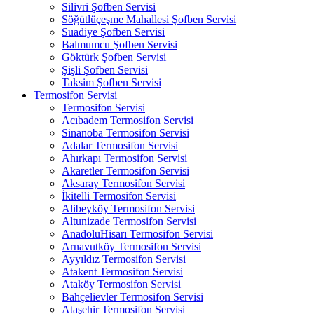
Silivri Şofben Servisi
Söğütlüçeşme Mahallesi Şofben Servisi
Suadiye Şofben Servisi
Balmumcu Şofben Servisi
Göktürk Şofben Servisi
Şişli Şofben Servisi
Taksim Şofben Servisi
Termosifon Servisi
Termosifon Servisi
Acıbadem Termosifon Servisi
Sinanoba Termosifon Servisi
Adalar Termosifon Servisi
Ahırkapı Termosifon Servisi
Akaretler Termosifon Servisi
Aksaray Termosifon Servisi
İkitelli Termosifon Servisi
Alibeyköy Termosifon Servisi
Altunizade Termosifon Servisi
AnadoluHisarı Termosifon Servisi
Arnavutköy Termosifon Servisi
Ayyıldız Termosifon Servisi
Atakent Termosifon Servisi
Ataköy Termosifon Servisi
Bahçelievler Termosifon Servisi
Ataşehir Termosifon Servisi