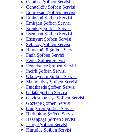
Çamlıca Şofben Servisi
Çengelköy Şofben Servisi
Edirnekapı Şofben Servisi
Eminönü Şofben Servisi
Emirgan Şofben Servisi
Erenköy Şofben Servisi
Esenkent Şofben Servisi
Esenyurt Şofben Servisi
Sefaköy Şofben Servisi
Hamamönü Şofben Servisi
Fatih Şofben Servisi
Fener Şofben Servisi
Fenerbahçe Şofben Servisi
İncirli Şofben Servisi
Okmeydanı Şofben Servisi
Mahmutbey Şofben Servisi
Fındıkzade Şofben Servisi
Galata Şofben Servisi
Gaziosmanpaşa Şofben Servisi
Göztepe Şofben Servisi
Güngören Şofben Servisi
Hadımköy Şofben Servisi
Hasanpaşa Şofben Servisi
İstinye Şofben Servisi
Kurtuluş Şofben Servisi