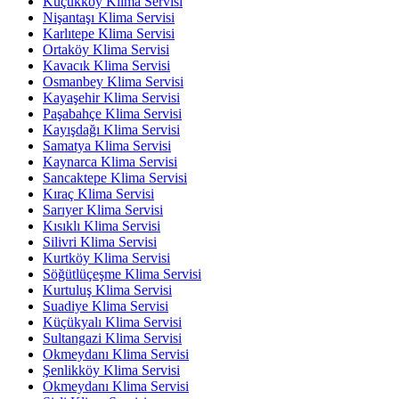
Küçükköy Klima Servisi
Nişantaşı Klima Servisi
Karlıtepe Klima Servisi
Ortaköy Klima Servisi
Kavacık Klima Servisi
Osmanbey Klima Servisi
Kayaşehir Klima Servisi
Paşabahçe Klima Servisi
Kayışdağı Klima Servisi
Samatya Klima Servisi
Kaynarca Klima Servisi
Sancaktepe Klima Servisi
Kıraç Klima Servisi
Sarıyer Klima Servisi
Kısıklı Klima Servisi
Silivri Klima Servisi
Kurtköy Klima Servisi
Söğütlüçeşme Klima Servisi
Kurtuluş Klima Servisi
Suadiye Klima Servisi
Küçükyalı Klima Servisi
Sultangazi Klima Servisi
Okmeydanı Klima Servisi
Şenlikköy Klima Servisi
Okmeydanı Klima Servisi