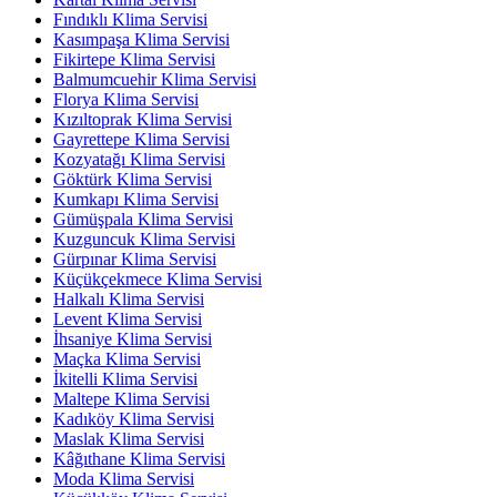
Fındıklı Klima Servisi
Kasımpaşa Klima Servisi
Fikirtepe Klima Servisi
Balmumcuehir Klima Servisi
Florya Klima Servisi
Kızıltoprak Klima Servisi
Gayrettepe Klima Servisi
Kozyatağı Klima Servisi
Göktürk Klima Servisi
Kumkapı Klima Servisi
Gümüşpala Klima Servisi
Kuzguncuk Klima Servisi
Gürpınar Klima Servisi
Küçükçekmece Klima Servisi
Halkalı Klima Servisi
Levent Klima Servisi
İhsaniye Klima Servisi
Maçka Klima Servisi
İkitelli Klima Servisi
Maltepe Klima Servisi
Kadıköy Klima Servisi
Maslak Klima Servisi
Kâğıthane Klima Servisi
Moda Klima Servisi