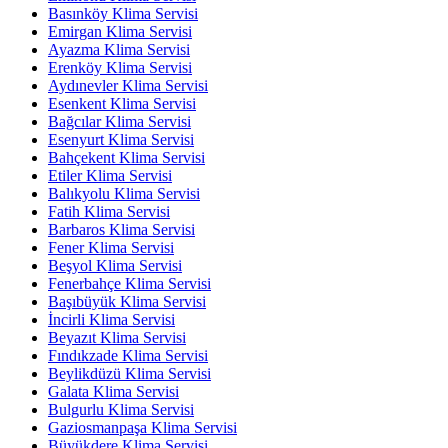
Basınköy Klima Servisi
Emirgan Klima Servisi
Ayazma Klima Servisi
Erenköy Klima Servisi
Aydınevler Klima Servisi
Esenkent Klima Servisi
Bağcılar Klima Servisi
Esenyurt Klima Servisi
Bahçekent Klima Servisi
Etiler Klima Servisi
Balıkyolu Klima Servisi
Fatih Klima Servisi
Barbaros Klima Servisi
Fener Klima Servisi
Beşyol Klima Servisi
Fenerbahçe Klima Servisi
Başıbüyük Klima Servisi
İncirli Klima Servisi
Beyazıt Klima Servisi
Fındıkzade Klima Servisi
Beylikdüzü Klima Servisi
Galata Klima Servisi
Bulgurlu Klima Servisi
Gaziosmanpaşa Klima Servisi
Büyükdere Klima Servisi