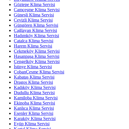
Göztepe Klima Servisi
Camçeşme Klima Servisi
Güneşli Klima Servisi
Cevizli Klima Servisi
Güngören Klima Servisi
Çağlayan Klima Servisi
Hadımköy Klima Servisi
Çatalca Klima Servisi
Harem Klima Servisi
Çekmeköy Klima Servisi
Hasanpaşa Klima Servisi
Çengelköy Klima Servisi
İstinye Klima Servisi
ÇobanÇesme Klima Servisi
Kabataş Klima Servisi
Dragos Klima Servisi
Kadıköy Klima Servisi
Dudullu Klima Servisi
Kamiloba Klima Servisi
Ekinoba Klima Servisi
Kanlıca Klima Servisi
Esenler Klima Servisi
Karaköy Klima Servisi
Eyüp Klima Servisi
Kartal Klima Servisi