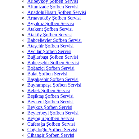
Alibeyköy Şofben Servisi
Altunizade Şofben Servisi
AnadoluHisarı Şofben Servisi
Arnavutköy Şofben Servisi
Ayyıldız Şofben Servisi
Atakent Şofben Servisi
Ataköy Şofben Servisi
Bahçelievler Şofben Servisi
Ataşehir Şofben Servisi
Avcılar Şofben Servisi
Bağlarbaşı Şofben Servisi
Bahçeşehir Şofben Servisi
Boğaziçi Şofben Servisi
Balat Şofben Servisi
Başakşehir Şofben Servisi
Bayrampaşa Şofben Servisi
Bebek Şofben Servisi
Beşiktaş Şofben Servisi
Beykent Şofben Servisi
Beykoz Şofben Servisi
Beylerbeyi Şofben Servisi
Beyoğlu Şofben Servisi
Caferağa Şofben Servisi
Cağaloğlu Şofben Servisi
Cihangir Şofben Servisi