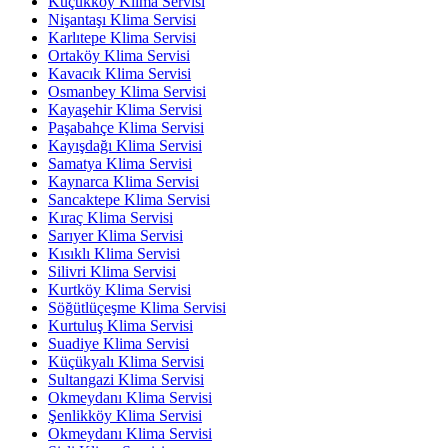
Küçükköy Klima Servisi
Nişantaşı Klima Servisi
Karlıtepe Klima Servisi
Ortaköy Klima Servisi
Kavacık Klima Servisi
Osmanbey Klima Servisi
Kayaşehir Klima Servisi
Paşabahçe Klima Servisi
Kayışdağı Klima Servisi
Samatya Klima Servisi
Kaynarca Klima Servisi
Sancaktepe Klima Servisi
Kıraç Klima Servisi
Sarıyer Klima Servisi
Kısıklı Klima Servisi
Silivri Klima Servisi
Kurtköy Klima Servisi
Söğütlüçeşme Klima Servisi
Kurtuluş Klima Servisi
Suadiye Klima Servisi
Küçükyalı Klima Servisi
Sultangazi Klima Servisi
Okmeydanı Klima Servisi
Şenlikköy Klima Servisi
Okmeydanı Klima Servisi