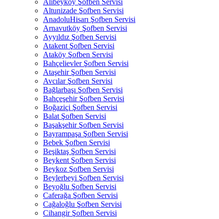
Alibeyköy Şofben Servisi
Altunizade Şofben Servisi
AnadoluHisarı Şofben Servisi
Arnavutköy Şofben Servisi
Ayyıldız Şofben Servisi
Atakent Şofben Servisi
Ataköy Şofben Servisi
Bahçelievler Şofben Servisi
Ataşehir Şofben Servisi
Avcılar Şofben Servisi
Bağlarbaşı Şofben Servisi
Bahçeşehir Şofben Servisi
Boğaziçi Şofben Servisi
Balat Şofben Servisi
Başakşehir Şofben Servisi
Bayrampaşa Şofben Servisi
Bebek Şofben Servisi
Beşiktaş Şofben Servisi
Beykent Şofben Servisi
Beykoz Şofben Servisi
Beylerbeyi Şofben Servisi
Beyoğlu Şofben Servisi
Caferağa Şofben Servisi
Cağaloğlu Şofben Servisi
Cihangir Şofben Servisi