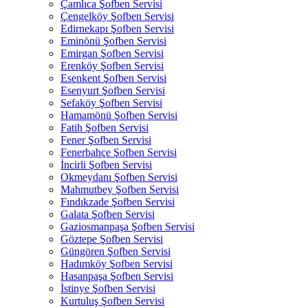
Çamlıca Şofben Servisi
Çengelköy Şofben Servisi
Edirnekapı Şofben Servisi
Eminönü Şofben Servisi
Emirgan Şofben Servisi
Erenköy Şofben Servisi
Esenkent Şofben Servisi
Esenyurt Şofben Servisi
Sefaköy Şofben Servisi
Hamamönü Şofben Servisi
Fatih Şofben Servisi
Fener Şofben Servisi
Fenerbahçe Şofben Servisi
İncirli Şofben Servisi
Okmeydanı Şofben Servisi
Mahmutbey Şofben Servisi
Fındıkzade Şofben Servisi
Galata Şofben Servisi
Gaziosmanpaşa Şofben Servisi
Göztepe Şofben Servisi
Güngören Şofben Servisi
Hadımköy Şofben Servisi
Hasanpaşa Şofben Servisi
İstinye Şofben Servisi
Kurtuluş Şofben Servisi