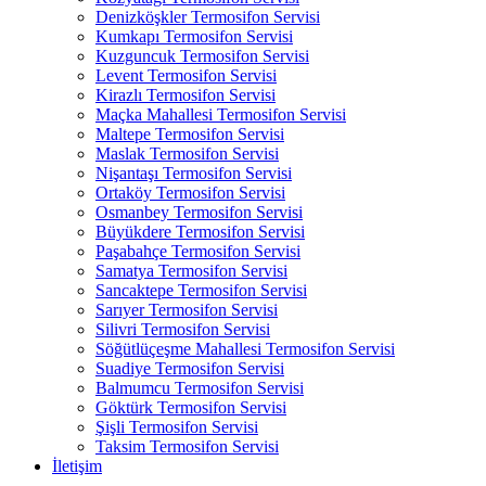
Denizköşkler Termosifon Servisi
Kumkapı Termosifon Servisi
Kuzguncuk Termosifon Servisi
Levent Termosifon Servisi
Kirazlı Termosifon Servisi
Maçka Mahallesi Termosifon Servisi
Maltepe Termosifon Servisi
Maslak Termosifon Servisi
Nişantaşı Termosifon Servisi
Ortaköy Termosifon Servisi
Osmanbey Termosifon Servisi
Büyükdere Termosifon Servisi
Paşabahçe Termosifon Servisi
Samatya Termosifon Servisi
Sancaktepe Termosifon Servisi
Sarıyer Termosifon Servisi
Silivri Termosifon Servisi
Söğütlüçeşme Mahallesi Termosifon Servisi
Suadiye Termosifon Servisi
Balmumcu Termosifon Servisi
Göktürk Termosifon Servisi
Şişli Termosifon Servisi
Taksim Termosifon Servisi
İletişim