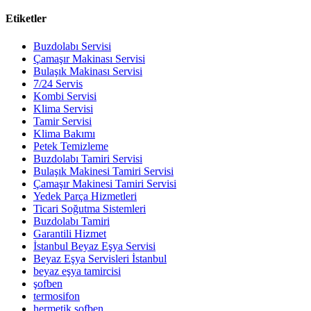
Etiketler
Buzdolabı Servisi
Çamaşır Makinası Servisi
Bulaşık Makinası Servisi
7/24 Servis
Kombi Servisi
Klima Servisi
Tamir Servisi
Klima Bakımı
Petek Temizleme
Buzdolabı Tamiri Servisi
Bulaşık Makinesi Tamiri Servisi
Çamaşır Makinesi Tamiri Servisi
Yedek Parça Hizmetleri
Ticari Soğutma Sistemleri
Buzdolabı Tamiri
Garantili Hizmet
İstanbul Beyaz Eşya Servisi
Beyaz Eşya Servisleri İstanbul
beyaz eşya tamircisi
şofben
termosifon
hermetik şofben