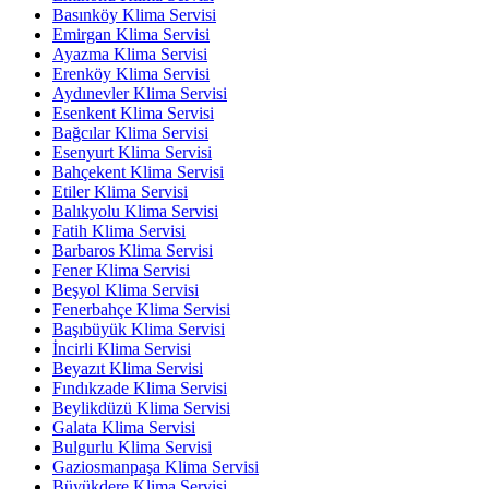
Basınköy Klima Servisi
Emirgan Klima Servisi
Ayazma Klima Servisi
Erenköy Klima Servisi
Aydınevler Klima Servisi
Esenkent Klima Servisi
Bağcılar Klima Servisi
Esenyurt Klima Servisi
Bahçekent Klima Servisi
Etiler Klima Servisi
Balıkyolu Klima Servisi
Fatih Klima Servisi
Barbaros Klima Servisi
Fener Klima Servisi
Beşyol Klima Servisi
Fenerbahçe Klima Servisi
Başıbüyük Klima Servisi
İncirli Klima Servisi
Beyazıt Klima Servisi
Fındıkzade Klima Servisi
Beylikdüzü Klima Servisi
Galata Klima Servisi
Bulgurlu Klima Servisi
Gaziosmanpaşa Klima Servisi
Büyükdere Klima Servisi