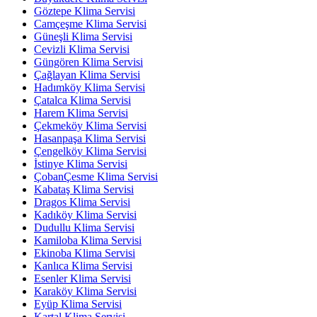
Göztepe Klima Servisi
Camçeşme Klima Servisi
Güneşli Klima Servisi
Cevizli Klima Servisi
Güngören Klima Servisi
Çağlayan Klima Servisi
Hadımköy Klima Servisi
Çatalca Klima Servisi
Harem Klima Servisi
Çekmeköy Klima Servisi
Hasanpaşa Klima Servisi
Çengelköy Klima Servisi
İstinye Klima Servisi
ÇobanÇesme Klima Servisi
Kabataş Klima Servisi
Dragos Klima Servisi
Kadıköy Klima Servisi
Dudullu Klima Servisi
Kamiloba Klima Servisi
Ekinoba Klima Servisi
Kanlıca Klima Servisi
Esenler Klima Servisi
Karaköy Klima Servisi
Eyüp Klima Servisi
Kartal Klima Servisi