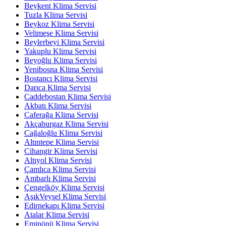
Beykent Klima Servisi
Tuzla Klima Servisi
Beykoz Klima Servisi
Velimeşe Klima Servisi
Beylerbeyi Klima Servisi
Yakuplu Klima Servisi
Beyoğlu Klima Servisi
Yenibosna Klima Servisi
Bostancı Klima Servisi
Darıca Klima Servisi
Caddebostan Klima Servisi
Akbatı Klima Servisi
Caferağa Klima Servisi
Akçaburgaz Klima Servisi
Cağaloğlu Klima Servisi
Altıntepe Klima Servisi
Cihangir Klima Servisi
Altıyol Klima Servisi
Çamlıca Klima Servisi
Ambarlı Klima Servisi
Çengelköy Klima Servisi
AşıkVeysel Klima Servisi
Edirnekapı Klima Servisi
Atalar Klima Servisi
Eminönü Klima Servisi