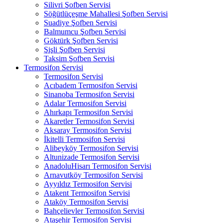
Silivri Şofben Servisi
Söğütlüçeşme Mahallesi Şofben Servisi
Suadiye Şofben Servisi
Balmumcu Şofben Servisi
Göktürk Şofben Servisi
Şişli Şofben Servisi
Taksim Şofben Servisi
Termosifon Servisi
Termosifon Servisi
Acıbadem Termosifon Servisi
Sinanoba Termosifon Servisi
Adalar Termosifon Servisi
Ahırkapı Termosifon Servisi
Akaretler Termosifon Servisi
Aksaray Termosifon Servisi
İkitelli Termosifon Servisi
Alibeyköy Termosifon Servisi
Altunizade Termosifon Servisi
AnadoluHisarı Termosifon Servisi
Arnavutköy Termosifon Servisi
Ayyıldız Termosifon Servisi
Atakent Termosifon Servisi
Ataköy Termosifon Servisi
Bahçelievler Termosifon Servisi
Ataşehir Termosifon Servisi