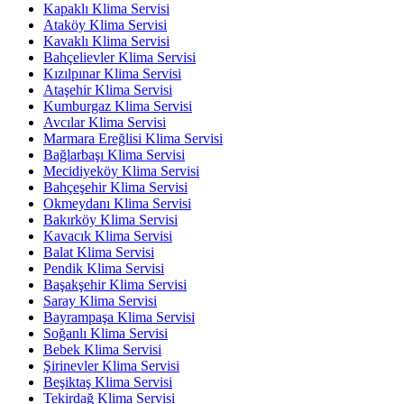
Kapaklı Klima Servisi
Ataköy Klima Servisi
Kavaklı Klima Servisi
Bahçelievler Klima Servisi
Kızılpınar Klima Servisi
Ataşehir Klima Servisi
Kumburgaz Klima Servisi
Avcılar Klima Servisi
Marmara Ereğlisi Klima Servisi
Bağlarbaşı Klima Servisi
Mecidiyeköy Klima Servisi
Bahçeşehir Klima Servisi
Okmeydanı Klima Servisi
Bakırköy Klima Servisi
Kavacık Klima Servisi
Balat Klima Servisi
Pendik Klima Servisi
Başakşehir Klima Servisi
Saray Klima Servisi
Bayrampaşa Klima Servisi
Soğanlı Klima Servisi
Bebek Klima Servisi
Şirinevler Klima Servisi
Beşiktaş Klima Servisi
Tekirdağ Klima Servisi