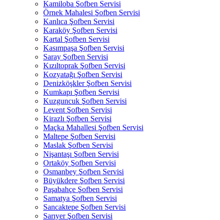
Kamiloba Şofben Servisi
Örnek Mahalesi Şofben Servisi
Kanlıca Şofben Servisi
Karaköy Şofben Servisi
Kartal Şofben Servisi
Kasımpaşa Şofben Servisi
Saray Şofben Servisi
Kızıltoprak Şofben Servisi
Kozyatağı Şofben Servisi
Denizköşkler Şofben Servisi
Kumkapı Şofben Servisi
Kuzguncuk Şofben Servisi
Levent Şofben Servisi
Kirazlı Şofben Servisi
Maçka Mahallesi Şofben Servisi
Maltepe Şofben Servisi
Maslak Şofben Servisi
Nişantaşı Şofben Servisi
Ortaköy Şofben Servisi
Osmanbey Şofben Servisi
Büyükdere Şofben Servisi
Paşabahçe Şofben Servisi
Samatya Şofben Servisi
Sancaktepe Şofben Servisi
Sarıyer Şofben Servisi