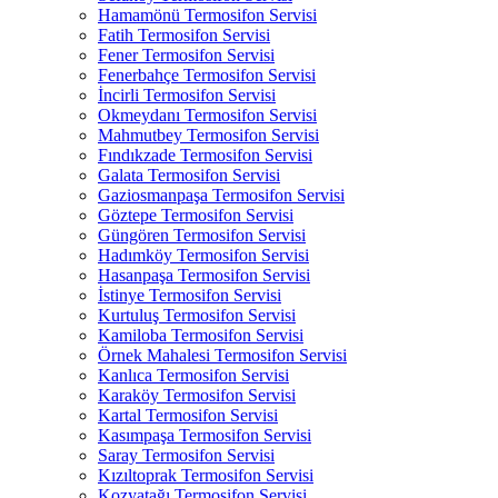
Hamamönü Termosifon Servisi
Fatih Termosifon Servisi
Fener Termosifon Servisi
Fenerbahçe Termosifon Servisi
İncirli Termosifon Servisi
Okmeydanı Termosifon Servisi
Mahmutbey Termosifon Servisi
Fındıkzade Termosifon Servisi
Galata Termosifon Servisi
Gaziosmanpaşa Termosifon Servisi
Göztepe Termosifon Servisi
Güngören Termosifon Servisi
Hadımköy Termosifon Servisi
Hasanpaşa Termosifon Servisi
İstinye Termosifon Servisi
Kurtuluş Termosifon Servisi
Kamiloba Termosifon Servisi
Örnek Mahalesi Termosifon Servisi
Kanlıca Termosifon Servisi
Karaköy Termosifon Servisi
Kartal Termosifon Servisi
Kasımpaşa Termosifon Servisi
Saray Termosifon Servisi
Kızıltoprak Termosifon Servisi
Kozyatağı Termosifon Servisi