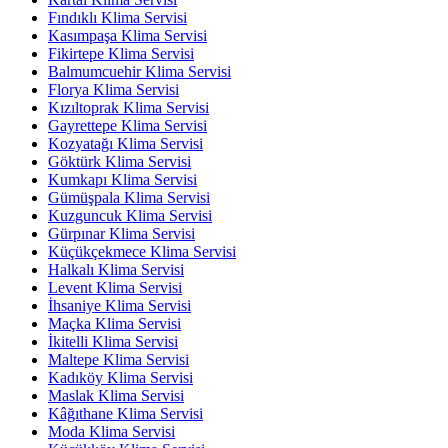
Fındıklı Klima Servisi
Kasımpaşa Klima Servisi
Fikirtepe Klima Servisi
Balmumcuehir Klima Servisi
Florya Klima Servisi
Kızıltoprak Klima Servisi
Gayrettepe Klima Servisi
Kozyatağı Klima Servisi
Göktürk Klima Servisi
Kumkapı Klima Servisi
Gümüşpala Klima Servisi
Kuzguncuk Klima Servisi
Gürpınar Klima Servisi
Küçükçekmece Klima Servisi
Halkalı Klima Servisi
Levent Klima Servisi
İhsaniye Klima Servisi
Maçka Klima Servisi
İkitelli Klima Servisi
Maltepe Klima Servisi
Kadıköy Klima Servisi
Maslak Klima Servisi
Kâğıthane Klima Servisi
Moda Klima Servisi